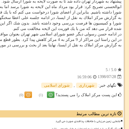
پیشنهاد به شهردار تهران داده شد تا به صورت لایحه به شورا ارسال شود.
ابوالحسنی تصریح كرد: قرار بود مرداد ماه این لایحه به شورا برسد اما ب
شورا داشته باشیم. بنابراین از اعضای شورا درخواست می كنم كه با یك فو
شورا و كمیسیون ها فرصت بررسی وجود داشته باشد. بدون شك اگر این كا
شده قرار می دهد كه من با یك فوریت این لایحه مخالفت می كنم.
در این راستا این مراكز از 9 مركز به 4 مركز كاهش پیدا كرد. بطور قطع ما با شهرداری یكی هستیم. بنابراین درخواست می كنم پاسخ تاخیر با تاخیر داده نشود و برای رفع بلاتكلیفی به یك فوریت این لایحه رأی بدهید.
به گزارش مركز املاك به نقل از ایسنا، نهایتا بعد از بحث و بررسی در مورد این لایحه، اعضای شورا با 14 رأی موافق از میان 17 عضو حاضر
5
/
5.0
1398/07/28
16:59:06
تگهای خبر:
شهرداری
,
شورای اسلامی
این پست مرکز املاک را می پسندید؟
(0)
(1)
تازه ترین مطالب مرتبط
جانمایی زمین مرزبانی با ملاحظات پدافندی صورت می گیرد
مسکن کارگری باید اولویت ویژه دولت و بخش خصوصی باشد