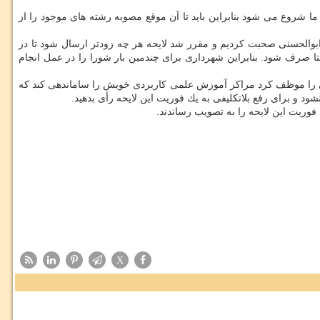
 ما شروع می شود بنابراین باید تا آن موقع مصوبه رشته های موجود را از
در ادامه جلسه علی اعطا سخنگوی شورا بعنوان مخالف یك فوریت این لایحه اظهار داشت: 25 تیر ماه با آقای ابوالحسنی صحبت كردیم و مقرر شد لایحه هر چه زودتر ارسال شود تا در
 صرف شود. بنابراین شهرداری برای چندمین بار شورا را در عمل انجام
ار داشت: 16 اردیبهشت شورا در چارچوب مصوبه ای شهرداری را موظف كرد مراكز آموزش علمی كاربردی خویش را ساماندهی كند كه
X