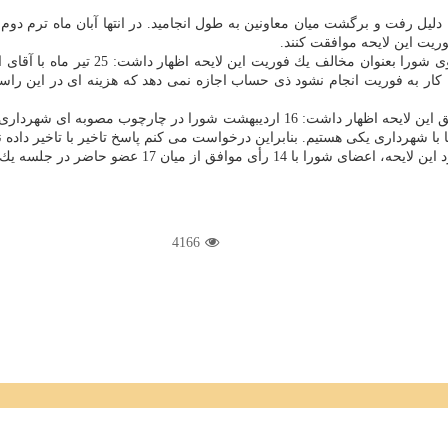
ه دلیل رفت و برگشت میان معاونین به طول انجامید. در انتها آبان ماه ترم دوم
ریت این لایحه موافقت كنند.
به گزارش مركز املاك به نقل از ایسنا، 
ر به فوریت انجام نشود ذی حساب اجازه نمی دهد كه هزینه ای در این راستا
در ادامه حسن رسولی دیگر عضو شورای اسلامی شهر تهران بعنوان موافق این لایحه اظه
 در جلسه یك فوریت این لایحه را به تصویب رساندند.
4166