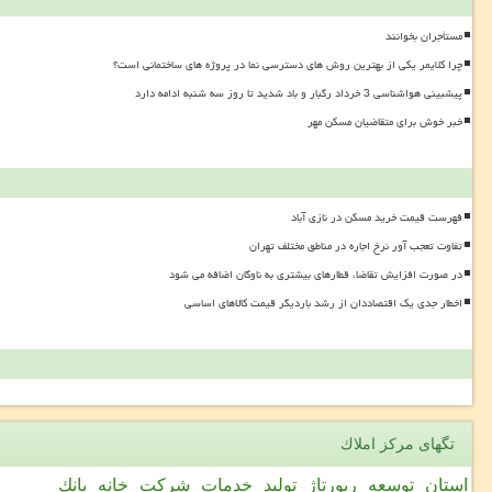
مستأجران بخوانند
چرا کلایمر یکی از بهترین روش های دسترسی نما در پروژه های ساختمانی است؟
پیشبینی هواشناسی 3 خرداد رگبار و باد شدید تا روز سه شنبه ادامه دارد
خبر خوش برای متقاضیان مسکن مهر
فهرست قیمت خرید مسکن در نازی آباد
تفاوت تعجب آور نرخ اجاره در مناطق مختلف تهران
در صورت افزایش تقاضا، قطارهای بیشتری به ناوگان اضافه می شود
اخطار جدی یک اقتصاددان از رشد باردیگر قیمت کالاهای اساسی
تگهای مركز املاك
استان
توسعه
رپورتاژ
تولید
خدمات
شركت
خانه
بانك