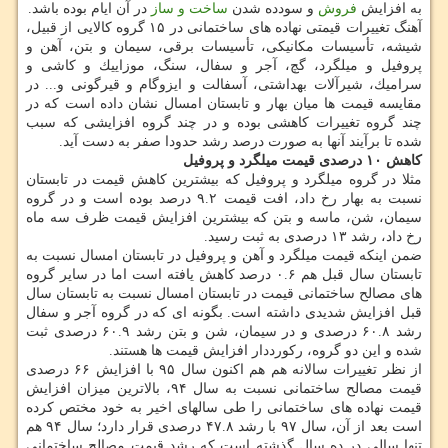
به افزایش
فروش
و سودده شدن
ساخت و ساز
در آن ایام بوده باشد.
آهنگ تغییرات قیمتی نهاده های ساختمانی در ۱۵ گروه كالایی از قبیل،
شیشه، تأسیسات مكانیكی، تأسیسات برقی، سیمان و بتن، آهن و
پروفیل و میلگرد، گچ، آجر و سفال، سنگ، موزاییك و كاشی و
سرامیك، شیرآلات بهداشتی، آسفالت و ایزوگام و قیرگونی و... در
مقایسه قیمت ها میان بهار و تابستان امسال نشان داده است كه در
چند گروه تغییرات كاهشی بوده و در چند گروه افزایشی كه سبب
شده تا برآیند آنها به صورت درصد رشد حدودا صفر به دست آید.
كاهش ۱۰ درصدی قیمت میلگرد و پروفیل
مثلا در گروه میلگرد و پروفیل كه بیشترین كاهش قیمت در تابستان
نسبت به بهار رخ داد، افت قیمت ۹.۲ درصد بوده است و در گروه
سیمان، شن، ماسه و بتن كه بیشترین افزایش قیمت ظرف سه ماه
رخ داد، رشد ۱۳ درصدی به ثبت رسید.
ضمن اینكه قیمت میلگرد و آهن و پروفیل در تابستان امسال نسبت به
تابستان سال قبل هم ۰.۶ درصد كاهش یافته است اما در سایر گروه
های مصالح ساختمانی قیمت در تابستان امسال نسبت به تابستان سال
قبل افزایش شدیدی داشته است. بگونه ای كه در گروه آجر و سفال
رشد ۶۰.۸ درصدی و در سیمان، شن و بتن رشد ۶۰.۹ درصدی ثبت
شده و این دو گروه، ركورددار افزایش قیمت ها هستند.
از نظر تغییرات سالانه هم هم اكنون سال ۹۵ با افزایش ۶۶ درصدی
قیمت مصالح ساختمانی نسبت به سال ۹۴، بالاترین میزان افزایش
قیمت نهاده های ساختمانی را طی سالهای اخیر به خود مختص كرده
است بعد از آن، سال ۹۷ با رشد ۴۷.۸ درصدی قرار دارد؛ سال ۹۴ هم
تنها سالی در ده سال گذشته است كه رشد قیمت مصالح ساختمانی