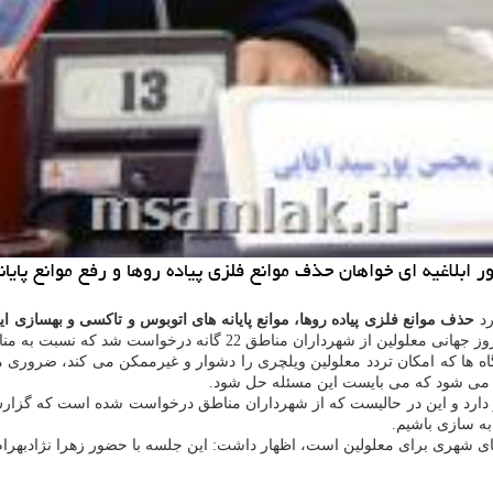
 ابلاغیه ای خواهان حذف موانع فلزی پیاده روها و رفع موانع پای
رد
حذف موانع فلزی پیاده روها، موانع پایانه های اتوبوس و تاكسی و بهسازی ایستگ
رگاه ها كه امكان تردد معلولین ویلچری را دشوار و غیرممكن می كند، ضروری
كو می شود كه می بایست این مسئله حل شود.
ازی ایستگاه های BRT نیز در دستور كار قرار دارد و این در حالیست كه از شهرداران مناطق درخ
به سازی باشیم.
 شهری برای معلولین است، اظهار داشت: این جلسه با حضور زهرا نژادبهرام