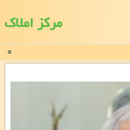
مركز املاك
منو