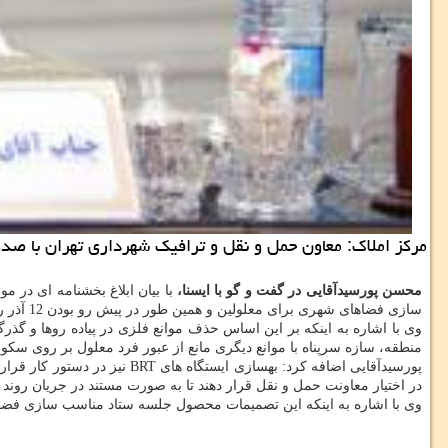
مركز املاك: معاون حمل و نقل و ترافیك شهرداری تهران با صدور
محسن پورسیدآقایی در گفت و گو با ایسنا،
با بیان ابلاغ بخشنامه ای در مو
سازی فضاهای شهری برای معلولین و همین طور در پیش رو بودن 12 آذر روز جهانی معلولین از شهرداران مناطق 22 گانه درخواست شد كه نسبت به مناسب سازی فضاهای حمل و نقل شهری برای معلولین اقدام نمایند.
وی با اشاره به اینكه بر این اساس حذف موانع فلزی در پیاده روها و گذ
منطقه، سازه سرپناه با موانع دیگری مانع از عبور فرد معلول بر روی س
پورسیدآقایی اضافه كرد: بهس
در اختیار معاونت حمل و نقل قرار دهند تا به صورت مستند در جریان روند 
وی با اشاره به اینكه این تصمیمات محصول جلسه ستاد مناسب سازی فضای