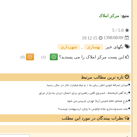
منبع:
مركز املاك
5
/
5.0
1398/08/09
19:12:15
تگهای خبر:
بهسازی
,
شهرداری
این پست مرکز املاک را می پسندید؟
(0)
(1)
تازه ترین مطالب مرتبط
میزان صرفه جویی حمل ریلی به ۱ و نیم میلیارد دلار در سال رسید
راه آهن کرمانشاه - خسروی گامی راهبردی برای اتصال ایران به بازار عراق
طرح مصلای امام خمینی (ره) تهران بازبینی می شود
علت مسدودسازی جاده چالوس تا پایان اردیبهشت چیست؟
نظرات بینندگان در مورد این مطلب