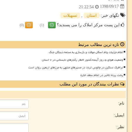
1398/09/17
21:22:54
تگهای خبر:
استان
,
تسهیلات
این پست مرکز املاک را می پسندید؟
(0)
(1)
تازه ترین مطالب مرتبط
اعلام جزئیات وام اسکان موقت و بازسازی به صدمه دیدگان جنگ
وضعیت هوای ۵ روز آینده کشور اخطار رگبارهای تابستانی در ۷ استان
ترافیک سنگین در چالوس تردد در مسیرهای منتهی به مرزهای اربعین روان است
پشت پرده تاخیر در اعلام سقف اجاره
نظرات بینندگان در مورد این مطلب
نام:
ایمیل:
نظر: