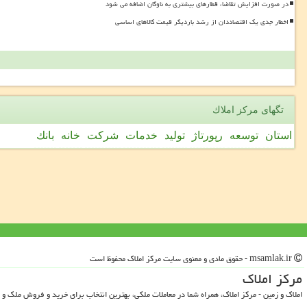
در صورت افزایش تقاضا، قطارهای بیشتری به ناوگان اضافه می شود
اخطار جدی یک اقتصاددان از رشد باردیگر قیمت کالاهای اساسی
تگهای مركز املاك
استان
توسعه
رپورتاژ
تولید
خدمات
شركت
خانه
بانك
msamlak.ir - حقوق مادی و معنوی سایت مركز املاك محفوظ است
مركز املاك
املاک و زمین - مرکز املاک، همراه شما در معاملات ملکی، بهترین انتخاب برای خرید و فروش ملک و 