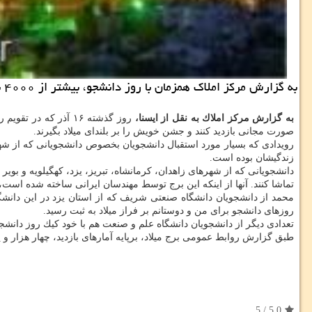
به گزارش مركز املاك همزمان با روز دانشجو، بیشتر از ۴۰۰۰ نفر از دانشجویان كشور از برج میلاد به صورت مجانی بازدید نمودند.
به گزارش مركز املاك به نقل از ایسنا،
روز گذشته ۱۶ آذر ك
صورت مجانی بازدید كنند و جشن خویش را بر بلندای میلاد بگیرند.
رویدادی كه بسیار مورد استقبال دانشجویان بخصوص دانشجویانی كه از شهرستا
زندگیشان بوده است.
دانشجویانی كه از شهرهای زاهدان، كرمانشاه، تبریز، یزد، كهگیلویه و بویر
تماشا كنند. آنها از اینكه این برج توسط مهندسان ایرانی ساخته شده است، بر
محمد از دانشجویان دانشگاه صنعتی شریف كه از استان یزد در این دانشگاه
روزهای دانشجو برای من و دوستانم بر فراز میلاد به ثبت رسید.
تعدادی دیگر از دانشجویان دانشگاه علم و صنعت هم با خود كیك روز دانشجو
طبق گزارش روابط عمومی برج میلاد، برپایه آمارهای بازدید، چهار هزار و پانصد و ۳۰ دانشجو، در روز گذشته (شنبه ۱۶ آذرماه) از برج میلاد 
5
/
5.0