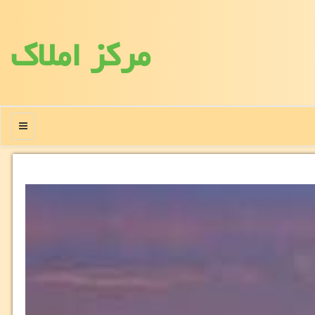
مركز املاك
منو