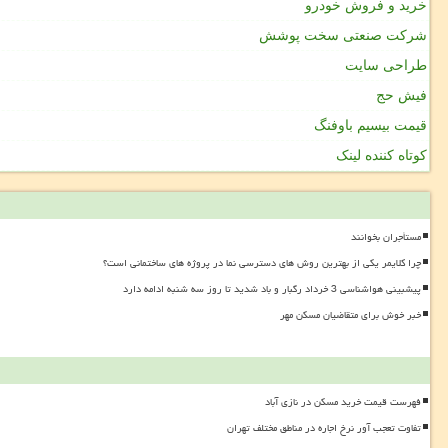
خرید و فروش خودرو
شرکت صنعتی سخت پوشش
طراحی سایت
فیش حج
قیمت بیسیم باوفنگ
کوتاه کننده لینک
مستأجران بخوانند
چرا کلایمر یکی از بهترین روش های دسترسی نما در پروژه های ساختمانی است؟
پیشبینی هواشناسی 3 خرداد رگبار و باد شدید تا روز سه شنبه ادامه دارد
خبر خوش برای متقاضیان مسکن مهر
فهرست قیمت خرید مسکن در نازی آباد
تفاوت تعجب آور نرخ اجاره در مناطق مختلف تهران