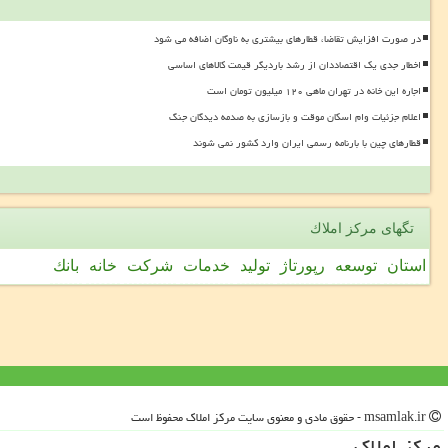
در صورت افزایش تقاضا، قطارهای بیشتری به ناوگان اضافه می شود
اخطار جدی یک اقتصاددان از رشد باردیگر قیمت کالاهای اساسی
اجاره این خانه در تهران ماهی ۱۲۰ میلیون تومان است
اعلام جزئیات وام اسکان موقت و بازسازی به صدمه دیدگان جنگ
قطارهای چین با بارنامه رسمی ایران وارد کشور نمی شوند
تگهای مركز املاك
استان
توسعه
رپورتاژ
تولید
خدمات
شركت
خانه
بانك
msamlak.ir - حقوق مادی و معنوی سایت مركز املاك محفوظ است
مركز املاك