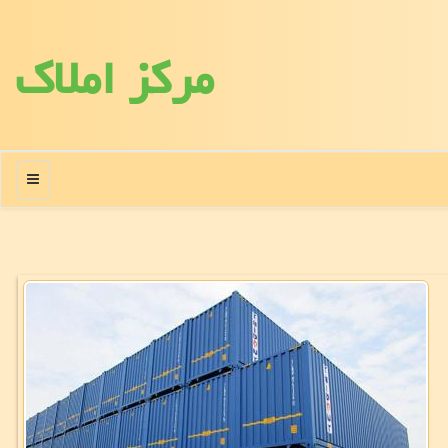
مركز املاك
منو