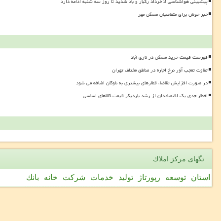
پیشبینی هواشناسی 3 خرداد رگبار و باد شدید تا روز سه شنبه ادامه دارد
خبر خوش برای متقاضیان مسکن مهر
فهرست قیمت خرید مسکن در نازی آباد
تفاوت تعجب آور نرخ اجاره در مناطق مختلف تهران
در صورت افزایش تقاضا، قطارهای بیشتری به ناوگان اضافه می شود
اخطار جدی یک اقتصاددان از رشد باردیگر قیمت کالاهای اساسی
تگهای مركز املاك
استان
توسعه
رپورتاژ
تولید
خدمات
شركت
خانه
بانك