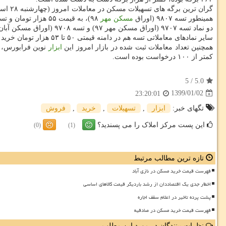
همینطور تسه ۹۸۰۷ (اوراق
مسكن مهر
۹۸)، به قیمت ۵۵ هزار تومان و تسه ۹۷۱۲ (اوراق مسكن اسفند ۹۷) ۵۵ هزار و ۴۰۰ تومان به متقاضیان عرضه شدند.
دو نماد تسه ۹۷۰۷ (اوراق مسكن مهر ۹۷) و تسه ۹۷۰۸ (اوراق مسكن آبان ۹۷) هم در دامنه قیمتی ۴۹ تا ۵۰ هزار تومان فروخته شد.
سایر نمادهای معاملاتی تسه هم در دامنه قیمتی ۵۰ تا ۵۳ هزار تومان خرید و فروش شدند.
همچنین تعداد معاملات ثبت شده در بازار امروز این
ابزار
كمتر از ۱۰۰ درخواست بوده است.
5
/
5.0
1399/01/02
23:20:01
تگهای خبر:
ابزار
,
تسهیلات
,
خرید
,
فروش
این پست مرکز املاک را می پسندید؟
(0)
(1)
تازه ترین مطالب مرتبط
فهرست قیمت خرید مسکن در نازی آباد
اخطار جدی یک اقتصاددان از رشد باردیگر قیمت کالاهای اساسی
پشت پرده تاخیر در اعلام سقف اجاره
فهرست قیمت خرید مسکن در صادقیه
نظرات بینندگان در مورد این مطلب