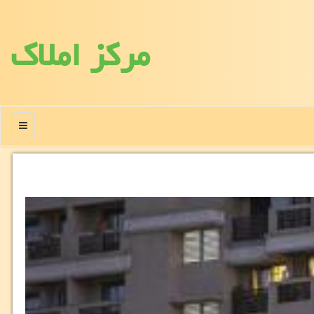
مركز املاك
منو