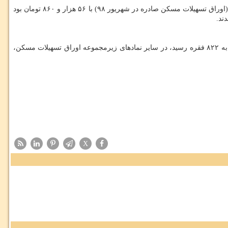
گران ترین برگه های تسهیلات مسكن در معاملات امروز (چهارشنبه ۲۸ اسفند) بعنوان آخرین روز فعالیت بازار سرمایه در سال ۹۸، برگه های تسه ۹۸۰۶ (اوراق تسهیلات مسكن صادره در شهریور ۹۸) با ۵۶ هزار و ۸۶۰ تومان بود
نوین فرابورس، به جز نماد معاملاتی تسه ۹۸۱۰ (اوراق تسهیلات مسكن صادره در دی ۹۸) كه به ۸۲۲ فقره رسید، در سایر نمادهای زیرمجموعه اوراق تسهیلات مسكن،
X