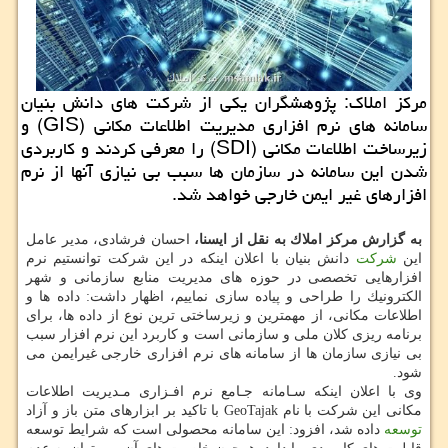
مركز املاك: پژوهشگران یكی از شركت های دانش بنیان
سامانه های نرم افزاری مدیریت اطلاعات مكانی (GIS) و
زیرساخت اطلاعات مكانی (SDI) را معرفی كردند و كاربردی
شدن این سامانه در سازمان ها سبب بی نیازی آنها از نرم
افزارهای غیر ایمن خارجی خواهد شد.
به گزارش مركز املاك به نقل از ایسنا،
احسان فرشادی، مدیر عامل
این
شركت
دانش بنیان با اعلان اینكه در این شركت توانستیم نرم
افزارهایی تخصصی در حوزه های مدیریت منابع سازمانی و شهر
الكترونیك را طراحی و پیاده سازی نماییم، اظهار داشت: داده ها و
اطلاعات مكانی، از مهمترین و زیرساختی ترین نوع از داده ها، برای
برنامه ریزی كلان ملی و سازمانی است و كاربرد این نرم افزار سبب
بی نیازی سازمان ها از سامانه های نرم افزاری خارجی غیرایمن می
شود.
وی با اعلان اینكه سـامانه جـامع نرم افـزاری مـدیریت اطلاعات
مكانی این شركت با نام GeoTajak با تاكید بر ابزارهای متن باز و آزاد
توسعه
داده شد، افزود: این سامانه محصولی است كه شرایط توسعه