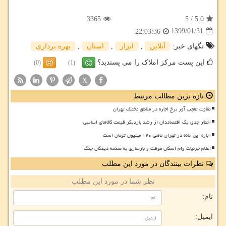
3365
5
/
5.0
1399/01/31
22:03:36
تگهای خبر:
آنلاین
,
ابزار
,
استان
,
بهره برداری
این پست مرکز املاک را می پسندید؟
(0)
(1)
X
تازه ترین مطالب مرتبط
تفاوت تعجب آور نرخ اجاره در مناطق مختلف تهران
اخطار جدی یک اقتصاددان از رشد باردیگر قیمت کالاهای اساسی
اجاره این خانه در تهران ماهی ۱۲۰ میلیون تومان است
اعلام جزئیات وام اسکان موقت و بازسازی به صدمه دیدگان جنگ
نظرات بینندگان در مورد این مطلب
نظر شما در مورد این مطلب
نام:
ایمیل: