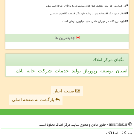
در صورت افزایش تقاضا، قطارهای بیشتری به ناوگان اضافه می شود
اخطار جدی یک اقتصاددان از رشد باردیگر قیمت کالاهای اساسی
اجاره این خانه در تهران ماهی ۱۲۰ میلیون تومان است
جدیدترین ها
تگهای مركز املاك
استان
توسعه
رپورتاژ
تولید
خدمات
شركت
خانه
بانك
صفحه اخبار
بازگشت به صفحه اصلی
msamlak.ir - حقوق مادی و معنوی سایت مركز املاك محفوظ است
مركز املاك