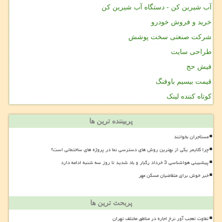
آب شیرین کن - دستگاه آب شیرین کن
خرید و فروش خودرو
شرکت صنعتی سخت پوشش
طراحی سایت
فیش حج
قیمت بیسیم باوفنگ
کوتاه کننده لینک
پربیننده ترین ها
مستأجران بخوانند
چرا کلایمر یکی از بهترین روش های دسترسی نما در پروژه های ساختمانی است؟
پیشبینی هواشناسی 3 خرداد رگبار و باد شدید تا روز سه شنبه ادامه دارد
خبر خوش برای متقاضیان مسکن مهر
پربحث ترین ها
تفاوت تعجب آور نرخ اجاره در مناطق مختلف تهران