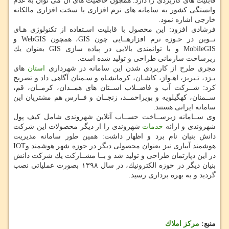
قابلیت های كاربردی را دارد. همچون خاصیت های آن می توان به عدم
وابستگی كشور به سامانه های نرم افزاری یا سخت افزاری مالكانه
خارجی اشاره نمود.
فرشادی افزود: این محصول با قابلیت اسـتفاده از تكنولوژی هـای
نــوین در حـوزه نرم افزارهــایی چون GIS، همچون WebGIS و
MobileGIS و با توانمندی بالایی در پیاده سازی GIS بعنوان یك
زیرساخت سازمانی طراحی و تولید شده است.
مجری طرح از كاربردی شدن این سامانه در شهرداری
استان
های
یـزد، تـبریز، اهـواز، كاشـان، كرمانشـاه و سـمنان آگاهی داد و تصریح
كرد: شــركت آب و فاضــلاب اســتان های همــدان، كرمــان، قم،
ســمنان، كهگیلویه و بویراحمــد، زنجــان و فــارس هم مشتریان این
سامانه ایرانی هستند.
وی ســامانه زیرســاخت حســاب آنلاین شهروندی شامل كیف پول
شهروندی و ارائه
خدمات
شهروندی را از دیگر محصولات این شركت
دانش بنیان نام برد و اظهار داشت: همین طور سامانه مدیریت
هوشمند آبیاری نیز بعنوان محصولی دیگر در حوزه شهر هوشمند وIOT
در این دپارتمان طراحی و تولید شد و بــا مشــاركت یك شركت دانش
بنیان دیگر در حوزه الكترونیك، در سال ۱۳۹۸ بصورت عملیاتی نصب
گردید و به بهره برداری رسید.
منبع:
مركز املاك