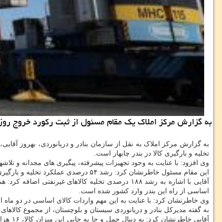
به گزارش مركز املاك یك مقام مسئول از ثبت ركورد خروج روزانه ۸۰۰ كامیون به صورت حمل یكسره از بندر شهید بهشتی چابهار امسال اطل
به گزارش مرکز املاک به نقل از سازمان بنادر و دریانوردی، بهروز آقایی
تخلیه و بارگیری کالا در بندر چابهار است.
وی افزود: با عنایت به وجود تجهیزات پیشرفته، پیگیری های مجدانه و تل
این مقام مسئول خاطرنشان کرد: رشد ۵۴ درصدی عملکرد تخلیه و بارگیری کالاهای نفتی و غیرنفتی در دو ماه اول سال جاری نسبت به مدت مشابه سال ۹۸ در این بندر استراتژیک نشان دهنده تحقق این امر است.
اساسی از راه این بندر وارد کشور شده است.
وی خاطرنشان کرد: با عنایت به این مهم واردات کالای اساسی در دو ماه اول سال جاری نسبت به مدت م
به گفته مدیرکل بنادر و دریانوردی سیستان و بلوچستان، از مجموع کالاهای اساسی که سال جاری وارد بندر چابهار شده، ۲۶۴ هزا
آقایی خاطرنشان کرد: به دنبال حمل و جا به جایی این میزان کالا، ۱۶ هزار تردد در محورهای مواصلاتی