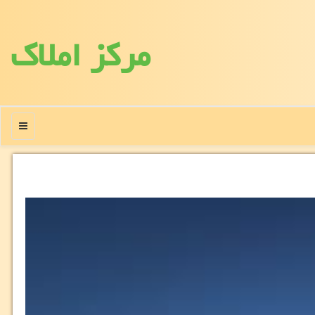
مركز املاك
منو