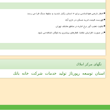
اخطار نارنجی هواشناسی برای ۴ استان رگبار شدید و سقوط سنگ فرا می رسد
فهرست قیمت خرید مسکن در نازی آباد
تفاوت تعجب آور نرخ اجاره در مناطق مختلف تهران
در صورت افزایش تقاضا، قطارهای بیشتری به ناوگان اضافه می شود
تگهای مركز املاك
استان
توسعه
رپورتاژ
تولید
خدمات
شركت
خانه
بانك