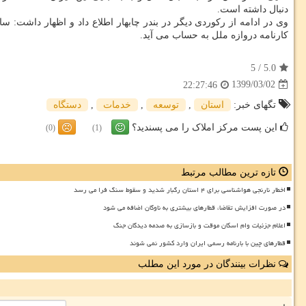
دنبال داشته است.
وی در ادامه از رکوردی دیگر در بندر چابهار اطلاع داد و اظهار داشت: سال 
کارنامه دروازه ملل به حساب می آید.
5
/
5.0
1399/03/02
22:27:46
تگهای خبر:
استان
,
توسعه
,
خدمات
,
دستگاه
این پست مرکز املاک را می پسندید؟
(0)
(1)
تازه ترین مطالب مرتبط
اخطار نارنجی هواشناسی برای ۴ استان رگبار شدید و سقوط سنگ فرا می رسد
در صورت افزایش تقاضا، قطارهای بیشتری به ناوگان اضافه می شود
اعلام جزئیات وام اسکان موقت و بازسازی به صدمه دیدگان جنگ
قطارهای چین با بارنامه رسمی ایران وارد کشور نمی شوند
نظرات بینندگان در مورد این مطلب