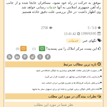
موفق به حرکت در راه خود نشود، مسافران جابجا شده و از جانب
راه آهن جمهوری اسلامی به آنها
خدمات
رسانی خواهد شد.
وی اظهار داشت: در حال بررسی علت دقیق حادثه هستیم.
2758
5
/
5.0
1399/03/05
13:41:42
تگهای خبر:
خدمات
این پست مرکز املاک را می پسندید؟
(0)
(1)
X
تازه ترین مطالب مرتبط
در صورت افزایش تقاضا، قطارهای بیشتری به ناوگان اضافه می شود
بازسازی رادار هواشناسی بوشهر در اولویت قرار می گیرد
مدیرعامل شرکت فرودگاه ها و ناوبری هوایی ایران انتخاب شد
آماده باش کامل ناوگان ریلی، هوایی و جاده ای برای تسهیل سفر به مشهد
نظرات بینندگان در مورد این مطلب
نظر شما در مورد این مطلب