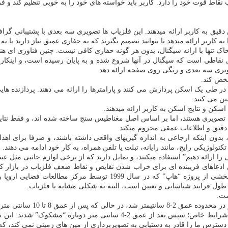
نقاط قوت خود را دارد. کاربر باید خواسته های خود را به خوبی تنظیم کند و فرد 
قیق به کاربر ارائه میدهند. این فلزیاب ها تصویری سه بعدی با پشتیبانی گراف
بر ارائه میدهد تا بتوانند تصمیم بگیرند که به حفاری عمیق نیاز دارند یا نه.
اک تنها با ارائه سیگنال، بدون هر گونه حفاری کافی نیست. چنین فناوری ای هنو
یین نقاطی است که سیگنال در آنها شروع شده و به پایان رسیده است، و اینک
صویری سه بعدی و رنگی روی صفحه ارائه دهد.
شخص کند.
 طی یک اسکن پردازش می کنند و پارامترها را ارائه می دهند. پردازنده هایی با
ن می کنند.
سکن و نتایج اسکن به کاربر ارائه میدهند.
یی تصویری هستند، اما بر اساس اصل مغناطیس سنج ساخته شده اند، و فقط نتا
ند، بدون اینکه ارجاعی به اندازه گیریهای واقعی داشته باشند، و صرفا برای ا
ولوژیکی رایج، مانند رایانه، تبلت یا تلفن همراه، به کار خود ادامه می دهند.
 ارائه دهیم” استفاده میکنند، و تمایل دارند که از برخی لوازم جانبی مثل عین
نین ادعاهای فریبنده ای برای خراب شدن نقایص و نقاط ضعف فلزیاب در بازار
رسوبات طلا به ویژه توسط دانشمندان، بیش از یک فناوری را به عنوان بخ
ول فرایند شناسایی و تعیین است، البته به شکلی مشابه با فلزیاب.
اشیایی که محققان خودشان به خاک سپرده بودند ظاهر شدند اما فقط در شرایط 
در دسترس ما را قادر به دستیابی به تصویربرداری از مین های زمینی نمی کند،