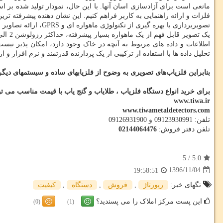
مانعی است برای آزادسازی اسان آنها. با این حال، نمودار تولید شده بر
فلزات و ارائه راهنمایی به کاربر فراهم کنیم. این نشان دهنده پیشرفته ت
تصویربرداری با بهره گیری از تکنولوژی ماهواره ای و GPRS، ارائه تصاویر زیر خاک و ارائه نتایج بر روی داده ها نیز در میان روش های بازاریابی فلزیاب‌ها، تا امروز، دیده میشوند.
اطلاعات و داده های مربوط به آنچه در خاک وجود دارد، امکان پذیر نیس
تحلیل داده ها با استفاده از ترکیبی از یک پردازنده قدرتمند و نرم افزار و
بنابراین فلزیاب‌های تصویری به وضوح از فلزیابهای ساده و سیستمهای دیگری
برای خرید انواع دستگاه فلزیاب ، طلایاب و گنج یاب با قیمت مناسب می توا
www.tiwa.ir
www.tiwametaldetectors.com
تلفن: 09123930991 و 09126931900
تلفن دفتر فروش:
02144064476
5
/
5.0
1396/11/04
19:58:51
تگهای خبر:
رپورتاژ
,
فروش
,
دستگاه
,
كیفیت
این پست مرکز املاک را می پسندید؟
(0)
(1)