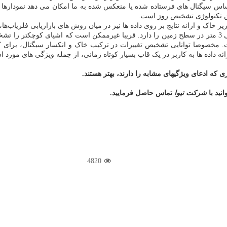
 اساس سیگنال های فرستاده شده یا منعکس شده به ما امکان می دهد نمودارها
رین تکنولوژی تشخیص روز است.
یک تصویر قابل فهم از یک ماهواره بسیار پیشرفته، حداکثر رزولوشن 2 الی 3 متر در سطح زمین را دارد. قریبا غی
ت. مخصوصا توانایی تشخیص تغییرات در ترکیب خاک و انکسار سیگنال، برای کار
 ارائه داده ها به کاربر در یک قاب بسیار کوتاه زمانی، از جمله ویژگی های مورد
 که ادعای ویژگیهای مشابه را دارند، بهتر هستند.
نید با
شرکت تیوا
تماس حاصل فرمایید.
4820