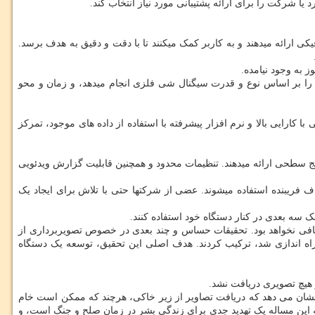
یا شرکت را برای ارائه پشتیبانی مورد نیاز انتخاب کند.
یکی ارائه میدهند و به کاربر کمک میکنند تا با دقت و دقیق به هدف برسد.
ز به وجود نیامده.
ار را بر اساس نوع و قدرت سیگنال شی فلزی انجام میدهد، و زمان و محو
 کارایی بالا و نرم افزار پیشرفته با استفاده از داده های موجود، تمرکز
یج سطحی ارائه میدهند. تنظیمات محدود و همچنین قابلیت گزارش ویدئویی
هداف فریبنده استفاده میشوند. عضی از شرکتها حتی با تلاش برای ایجاد یک
ک سه بعدی در کنار دستگاه خود استفاده کنند.
 کافی نخواهد بود. تحقیقات حساس و چند بعدی در خصوص تصویربرداری از
شی از پروژه “هاپ” که در سال 1999 توسط مرکز مطالعات فضایی اروپا راه اندازی شد، ترکیب کردند. هدف اصلی این تحقیق، توسعه یک دستگاه
خاص؛ سپس بعد از عمق 2-4 سانتی متر دوباره “مشکوک” شدند. این نشان می دهد که دریافت تصاویر از زیر خاکی، هرچند که ممکن است خام
 که این مساله یک تهدید جدی برای زندگی بشر در زمان صلح و جنگ است، و