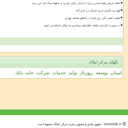
اخطار نارنجی هواشناسی برای ۴ استان رگبار شدید و سقوط سنگ فرا می رسد
فهرست قیمت خرید مسکن در نازی آباد
تفاوت تعجب آور نرخ اجاره در مناطق مختلف تهران
در صورت افزایش تقاضا، قطارهای بیشتری به ناوگان اضافه می شود
تگهای مركز املاك
استان
توسعه
رپورتاژ
تولید
خدمات
شركت
خانه
بانك
msamlak.ir - حقوق مادی و معنوی سایت مركز املاك محفوظ است