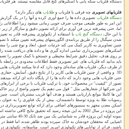
دستگاه فلزیاب‌ سکه یابی با اسکنرهای گنج قابل مقایسه نیستند. هر فلزیاب 
فلزیابهای تصویری
چه فرقی با فلزیاب و
طلایاب
های دیگر دارند؟
دستگاه فلزیاب
تصویری داده ها را جمع آوری کرده و آنها را در یک گزارش د
این امر به طور طبیعی موجب صرف جویی زمانی میشود زیرا اطلاعاتی را به کار
اما، حتی پیشرفته ترین فن آوری برای ارائه تصویر دقیق و سازگار از زیر خ
با این حال،
دستگاه
گنج یاب
با استفاده از تکنولوژی پیشرفته قادر به تع
شدن سیگنال را از طریق برنامه‌ی الگوریتمهای پیشرفته تعیین میکند تا ت
چنین تصاویری به کاربر کمک می کند جزئیات عمق، ابعاد و نوع شی را م
اسکنرهای تصویربرداری تمامی اندازه گیری ها و داده های دریافت شده را در
بر روی هدف، تحلیل دقیق شرایط محیطی و جستجو با کمک تصویر را تضمی
باید بدانید که فلزیاب های غیر تصویری فقط اطلاعات محدودی در رابطه با ا
از طرف دیگر، فلزیاب های ساده‌ای وجود دارد که ادعا میکنند فلزیاب ها
3D و واقعی از چنین فلزیاب هایی کاربر را از نتایج دقیق، آسایش، حفاری دقیق و اطلاعات عمقی محروم میکند.
حتی فلزیاب هایی وجود دارند که داده ها را از پایگاه داده ای ارائه میده
تصور از “کیفیت” در محصولات خود، با ترکیب فلزیاب با برخی از ابزارهای تکن
این شرکتها از شعارهایی مثل ” قول می دهیم یک تصویر واضح از زیر خاکی را
این ها کاملا موانع بازاریابی هستند و هدف آنها فریب مشتریان است. چ
اسکن معدن مجهز به سنسورهای اضافی برای ارائه توابع تصویربرداری در ط
این پروژه در سال 2002 به این نتیجه رسید که تحقیق نتایج کافی نداشته است.
نمونه اولیه این پروژه قادر به شناسایی یک مین ضد تانک 30-40 سانتی متر در محدوده عمق 2-8 سانتیمتر شد، در حالی که پس از عمق 8 تا 10 سانتی متر هیچ تصویری دریافت نشد.
باشند، فراتر از توانایی های تکنولوژی امروز است. متاسفانه، تکنولوژی 