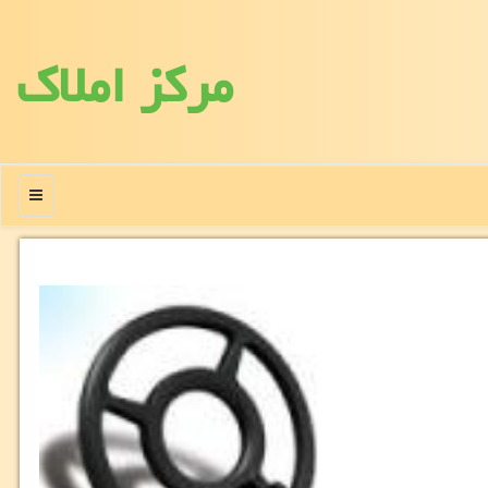
مركز املاك
منو