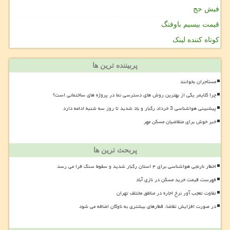
فیش حج
قیمت بیسیم باوفنگ
کوتاه کننده لینک
پربیننده ترین ها
مستأجران بخوانند
چرا کلایمر یکی از بهترین روش های دسترسی نما در پروژه های ساختمانی است؟
پیشبینی هواشناسی 3 خرداد رگبار و باد شدید تا روز سه شنبه ادامه دارد
خبر خوش برای متقاضیان مسکن مهر
پربحث ترین ها
اخطار نارنجی هواشناسی برای ۴ استان رگبار شدید و سقوط سنگ فرا می رسد
فهرست قیمت خرید مسکن در نازی آباد
تفاوت تعجب آور نرخ اجاره در مناطق مختلف تهران
در صورت افزایش تقاضا، قطارهای بیشتری به ناوگان اضافه می شود