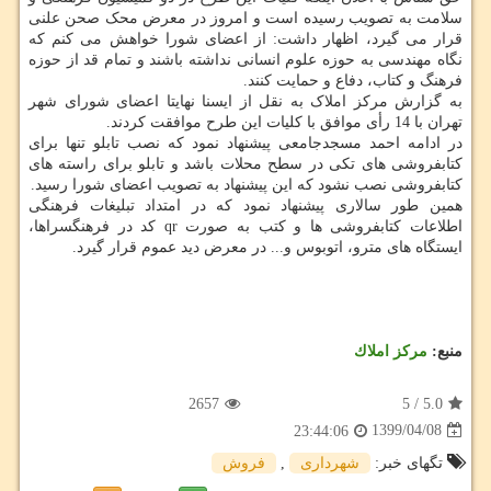
سلامت به تصویب رسیده است و امروز در معرض محک صحن علنی
قرار می گیرد، اظهار داشت: از اعضای شورا خواهش می کنم که
نگاه مهندسی به حوزه علوم انسانی نداشته باشند و تمام قد از حوزه
فرهنگ و کتاب، دفاع و حمایت کنند.
به گزارش مرکز املاک به نقل از ایسنا نهایتا اعضای شورای شهر
تهران با 14 رأی موافق با کلیات این طرح موافقت کردند.
در ادامه احمد مسجدجامعی پیشنهاد نمود که نصب تابلو تنها برای
کتابفروشی های تکی در سطح محلات باشد و تابلو برای راسته های
کتابفروشی نصب نشود که این پیشنهاد به تصویب اعضای شورا رسید.
همین طور سالاری پیشنهاد نمود که در امتداد تبلیغات فرهنگی
اطلاعات کتابفروشی ها و کتب به صورت qr کد در فرهنگسراها،
ایستگاه های مترو، اتوبوس و... در معرض دید عموم قرار گیرد.
منبع:
مركز املاك
2657
5
/
5.0
1399/04/08
23:44:06
تگهای خبر:
شهرداری
,
فروش