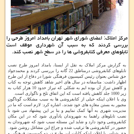
مركز املاك: اعضای شورای شهر تهران بامداد امروز طرحی را
بررسی كردند كه به سبب آن شهرداری موظف است
تابلوهای معرفی كتابفروشی ها را در سطح شهر نصب كند.
به گزارش مرکز املاک به نقل از ایسنا، بامداد امروز طرح نصب
تابلوهای کتابفروشی درمناطق 22 گانه را بررسی کردند و محمدجواد
حق شناس بعنوان رئیس کمیسیون فرهنگی شورا در دفاع از این طرح
اظهار داشت: متاسفانه در سال های اخیر شاهد کاهش توجه به کتاب
و کاهش تیراژ آن بوده ایم به شکلی که تیراژ حدود 10 هزار کتاب به
زیر 1000 جلد کاهش یافته است که این اتفاق تلخ و ناگواری است.
وی با اعلان اینکه خیلی از کتابفروشی ها به سبب مشکلات گوناگون
مجبور به بستن مغازه های خود شدند، اشاره کرد: لازم است که ما در
مدیریت شهری به آنها کمک نماییم و بنا بر این پیشنهاد می شود با
نصب تابلوهای راهنما به شهروندان یادآوری شود که در این مکان
کتابفروشی وجود دارد و شاید این مسئله سبب شود که شهروندان به
حضور در کتابفروشی ها ترغیب شده و چراغ این مشاغل روشن شود.
حق شناس با اعلان اینکه کلیات این طرح در دو کمیسیون فرهنگی و