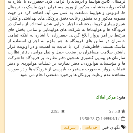
ترمینال، کابین هواپیما و ایرساید را الزامی کرد. جعفرزاده با اشاره به
اینکه برپایه بخشنامه مذکور از ورود مسافران بدون ماسک به ترمینال
ها، اتوبوس و هواپیما ممانعت به عمل می آید، اضافه کرد: در جهت
مصوبه مذکور و به منظور رعایت دقیق پروتکل های بهداشتی و کنترل
شیوع بیماری کرونا، بخشنامه اجبار اجرایی شدن استفاده از ماسک در
فرودگاه ها و هواپیماها به شرکت های هواپیمایی و تمامی بخش های
مرتبط در امر پرواز ابلاغ گردید. جعفرزاده با اشاره به اینکه تمامی
حاضران در سالن های فرودگاه ها هم ملزم به اجرای استفاده از
ماسک هستند، خاطرنشان کرد: با عنایت به اهمیت و در اولویت قرار
داشتن سلامت مسافران در صنعت حمل و نقل هوایی، دفاتر نظارت
سازمان هواپیمایی کشوری همچون دفتر نظارت بر فرودگاه ها شرکت
ها و مؤسسات هوانوردی، دفتر نظارت بر عملیات هوانوردی و دفتر
عملیات پرواز به صورت مستمر به بازرسی از فرودگاه ها و در صورت
مشاهده عدم رعایت پروتکل ها برخورد مقتضی انجام می شود.
منبع:
مركز املاك
2395
5
/
5.0
1399/04/17
13:58:28
تگهای خبر:
خدمات
,
شركت