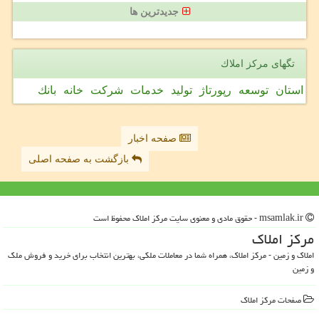
جدیدترین ها
تگهای مركز املاك
استان
توسعه
رپورتاژ
تولید
خدمات
شركت
خانه
بانك
صفحه اخبار
بازگشت به صفحه اصلی
msamlak.ir - حقوق مادی و معنوی سایت مركز املاك محفوظ است
مركز املاك
املاک و زمین - مرکز املاک، همراه شما در معاملات ملکی، بهترین انتخاب برای خرید و فروش ملک
و زمین
صفحات مركز املاك