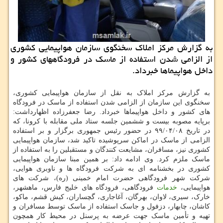
به گزارش مركز املاك سخنگوی سازمان هواپیمایی كشوری
از الزامی شدن استفاده از ماسك در فرودگاههای كشور و
داخل هواپیماها خبرداد.
به گزارش مرکز املاک به نقل از سازمان هواپیمایی کشوری،
سخنگوی این سازمان از الزامی شدن استفاده از ماسک در فرودگاه
های کشور و داخل هواپیماها خبرداد. رضا جعفرزاده اظهارداشت:
برپایه مصوبه بیست و ششمین جلسه ستاد ملی مقابله با کرونا، که
در تاریخ ۰۸/‏۰۴/‏۹۹‬ در حضور رئیس جمهوری برگزار و بر استفاده
الزامی از ماسک در اماکن سرپوشیده تاکید شد، سازمان هواپیمایی
کشوری نیز، مسافران، مشایعت کنندگان و مستقبلین را به استفاده از
ماسک ملزم کرد. وی ادامه داد: بر همین مبنا سازمان هواپیمایی
کشوری در بخشنامه ای به شرکت فرودگاه ها و ناوبری هوایی،
شرکت شهر فرودگاهی حضرت امام خمینی (ره)، شرکت های
هواپیمایی،
خدمات
فرودگاهی، فرودگاه های خلیج فارس، ماهشهر،
خارک، سیری، لاوان، بهرگان، آغاجاری، گچساران، کیش قشم، ماکو،
کاشان، چابهار، دزفول و جاسک استفاده از ماسک توسط مسافران و
تهیه و تأمین ماسک جهت عرضه به پرسنل در محیط کار همچون