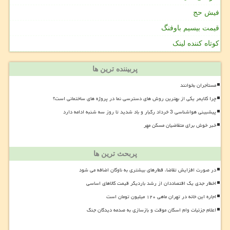
فیش حج
قیمت بیسیم باوفنگ
کوتاه کننده لینک
پربیننده ترین ها
مستأجران بخوانند
چرا کلایمر یکی از بهترین روش های دسترسی نما در پروژه های ساختمانی است؟
پیشبینی هواشناسی 3 خرداد رگبار و باد شدید تا روز سه شنبه ادامه دارد
خبر خوش برای متقاضیان مسکن مهر
پربحث ترین ها
در صورت افزایش تقاضا، قطارهای بیشتری به ناوگان اضافه می شود
اخطار جدی یک اقتصاددان از رشد باردیگر قیمت کالاهای اساسی
اجاره این خانه در تهران ماهی ۱۲۰ میلیون تومان است
اعلام جزئیات وام اسکان موقت و بازسازی به صدمه دیدگان جنگ