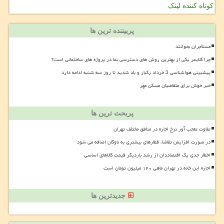
کوتاه کننده لینک
پربیننده ترین ها
مستأجران بخوانند
چرا کلایمر یکی از بهترین روش های دسترسی نما در پروژه های ساختمانی است؟
پیشبینی هواشناسی 3 خرداد رگبار و باد شدید تا روز سه شنبه ادامه دارد
خبر خوش برای متقاضیان مسکن مهر
پربحث ترین ها
تفاوت تعجب آور نرخ اجاره در مناطق مختلف تهران
در صورت افزایش تقاضا، قطارهای بیشتری به ناوگان اضافه می شود
اخطار جدی یک اقتصاددان از رشد باردیگر قیمت کالاهای اساسی
اجاره این خانه در تهران ماهی ۱۲۰ میلیون تومان است
جدیدترین ها