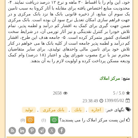
خود، این وام را با اقساط ۳۰ ماهه و نرخ ۱۲ درصد دریافت نمایند. ۴-
محدودیت منابع اختصاص یافته برای مقابله با آثار کرونا به سبب تامین
یک سوم آن منابع، از ذخیره قانونی بانک ها نزد بانک مرکزی و در
جهت فراهم سازی امکان تعدیل نرخ سود آن بوده است. بانک مرکزی
ضمن جهت گیری برای کمک به اقشار کم درآمد و لطمه پذیر، تمام
تلاش خودرا بر کنترل نقدینگی و نیز آثار تورمی آن، در شرایط سخت
اقتصادی کشور متمرکز کرده است. ۵- جامعه هدف این طرح، اقشار
کم درآمد و لطمه پذیر جامعه است از کلیه بانک ها می خواهم در کنار
تلاش خود برای تامین مالی واحدهای تولیدی، برای سایر متقاضیان
محترم نیز با نرخ مصوب شورای پول و اعتبار (۱۸ درصد) وام کمک
ودیعه مسکن پرداخت کرده و اولویت لازم را به آن بدهند.
منبع:
مركز املاك
2658
5
/
5.0
1399/05/02
23:38:49
تگهای خبر:
اجاره
,
بانك
,
بانك مركزی
,
تولید
این پست مرکز املاک را می پسندید؟
(0)
(1)
X