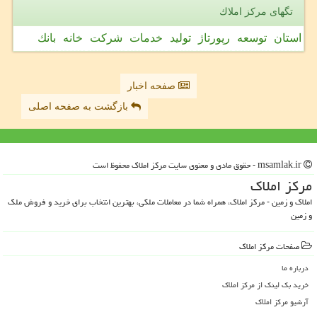
تگهای مركز املاك
استان
توسعه
رپورتاژ
تولید
خدمات
شركت
خانه
بانك
صفحه اخبار
بازگشت به صفحه اصلی
msamlak.ir - حقوق مادی و معنوی سایت مركز املاك محفوظ است
مركز املاك
املاک و زمین - مرکز املاک، همراه شما در معاملات ملکی، بهترین انتخاب برای خرید و فروش ملک
و زمین
صفحات مركز املاك
درباره ما
خرید بک لینک از مركز املاك
آرشیو مركز املاك