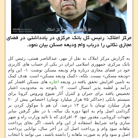
مركز املاك: رئیس كل بانك مركزی در یادداشتی در فضای
مجازی نكاتی را درباب وام ودیعه مسكن بیان نمود.
به گزارش مرکز املاک به نقل از مهر، عبدالناصر همتی، رئیس کل
بانک مرکزی جمهوری اسلامی ایران در یکی از حساب های کاربری
خود در فضای مجازی درباره وام ودیعه مسکن نوشت: ۱- این وام
«ودیعه مسکن» نیست. بلکه، «کمک ودیعه مسکن» است. هدف کمک
به تامین افزایش تحقق یافته در ودیعه
اجاره
های مسکن اقشار کم
درآمد و لطمه پذیر امسال است. ۲- باتوجه به محدودیت اعتبار
تخصیص یافته برای جبران و کنترل آثار شیوع ویروس کرونا برای
سیستم بانکی (حداکثر ۷۵ هزار میلیارد تومان) اختصاص بیش از ۲۰
هزار میلیارد تومان با نرخ ۱۳ درصد، آن هم با موکول کردن بر
گرداندن اصل وام به انتها دوره یک ساله، با در نظر گرفتن سایر
تعهدات کرونایی، مقدور نبود. ۳- افرادی که با تائید وزارت راه و شهر
سازی واجد شرایط استفاده از این وام باشند، اگر بجای پرداخت
ماهانه سود وام و پرداخت اصل آن در آخر سال، توانایی پرداخت
اصل و سود وام به صورت ماهانه را داشته باشند، می توانند با انتخاب