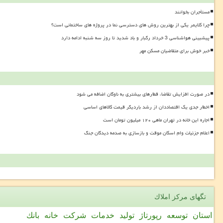
مستأجران بخوانند
چرا کلایمر یکی از بهترین روش های دسترسی نما در پروژه های ساختمانی است؟
پیشبینی هواشناسی 3 خرداد رگبار و باد شدید تا روز سه شنبه ادامه دارد
خبر خوش برای متقاضیان مسکن مهر
در صورت افزایش تقاضا، قطارهای بیشتری به ناوگان اضافه می شود
اخطار جدی یک اقتصاددان از رشد باردیگر قیمت کالاهای اساسی
اجاره این خانه در تهران ماهی ۱۲۰ میلیون تومان است
اعلام جزئیات وام اسکان موقت و بازسازی به صدمه دیدگان جنگ
تگهای مركز املاك
استان
توسعه
رپورتاژ
تولید
خدمات
شركت
خانه
بانك