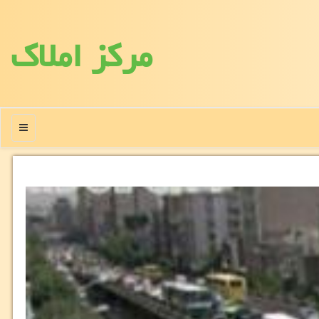
مركز املاك
منو