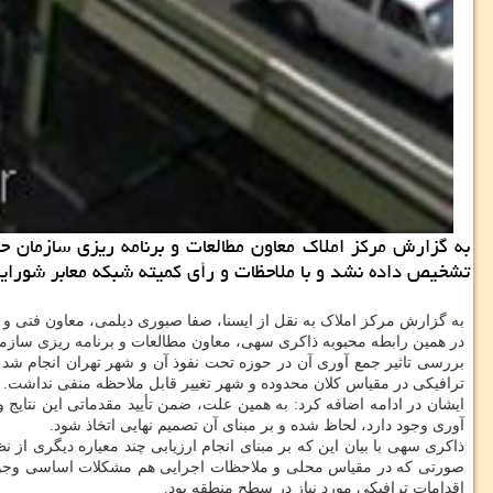
به گزارش مركز املاك معاون مطالعات و برنامه ریزی سازمان حمل
تشخیص داده نشد و با ملاحظات و رأی كمیته شبكه معابر شورایع
به گزارش مرکز املاک به نقل از ایسنا، صفا صبوری دیلمی، معاون فنی و 
در همین رابطه محبوبه ذاکری سهی، معاون مطالعات و برنامه ریزی سازما
بررسی تاثیر جمع آوری آن در حوزه تحت نفوذ آن و شهر تهران انجام شد
ترافیکی در مقیاس کلان محدوده و شهر تغییر قابل ملاحظه منفی نداشت.
ایشان در ادامه اضافه کرد: به همین علت، ضمن تأیید مقدماتی این نتا
آوری وجود دارد، لحاظ شده و بر مبنای آن تصمیم نهایی اتخاذ شود.
ذاکری سهی با بیان این که بر مبنای انجام ارزیابی چند معیاره دیگری ا
صورتی که در مقیاس محلی و ملاحظات اجرایی هم مشکلات اساسی وجود ندا
اقدامات ترافیکی مورد نیاز در سطح منطقه بود.