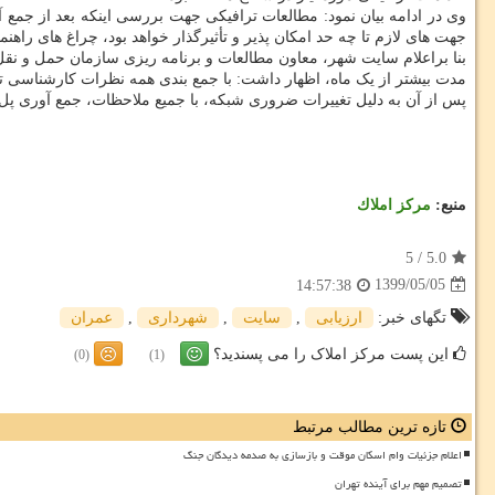
وی در ادامه بیان نمود: مطالعات ترافیکی جهت بررسی اینکه بعد از جمع آ
جهت های لازم تا چه حد امکان پذیر و تأثیرگذار خواهد بود، چراغ های را
بنا براعلام سایت شهر، معاون مطالعات و برنامه ریزی سازمان حمل و نقل
مدت بیشتر از یک ماه، اظهار داشت: با جمع بندی همه نظرات کارشناسی ت
پس از آن به دلیل تغییرات ضروری شبکه، با جمیع ملاحظات، جمع آوری پل 
منبع:
مركز املاك
5
/
5.0
1399/05/05
14:57:38
تگهای خبر:
ارزیابی
,
سایت
,
شهرداری
,
عمران
این پست مرکز املاک را می پسندید؟
(0)
(1)
تازه ترین مطالب مرتبط
اعلام جزئیات وام اسکان موقت و بازسازی به صدمه دیدگان جنگ
تصمیم مهم برای آینده تهران