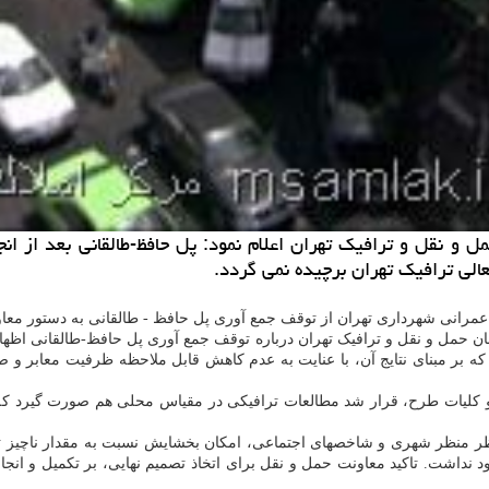
 و نقل و ترافیك تهران اعلام نمود: پل حافظ-طالقانی بعد از ان
الی ترافیك تهران برچیده نمی گردد.
عمرانی شهرداری تهران از توقف جمع آوری پل حافظ - طالقانی به دستور معاو
ن حمل و نقل و ترافیک تهران درباره توقف جمع آوری پل حافظ-طالقانی اظه
 که بر مبنای نتایج آن، با عنایت به عدم کاهش قابل ملاحظه ظرفیت معابر
یج و کلیات طرح، قرار شد مطالعات ترافیکی در مقیاس محلی هم صورت گیرد ک
ز نظر منظر شهری و شاخصهای اجتماعی، امکان بخشایش نسبت به مقدار ناچیز تغی
شت. تاکید معاونت حمل و نقل برای اتخاذ تصمیم نهایی، بر تکمیل و انجا