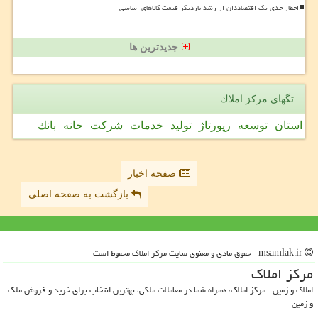
اخطار جدی یک اقتصاددان از رشد باردیگر قیمت کالاهای اساسی
جدیدترین ها
تگهای مركز املاك
استان
توسعه
رپورتاژ
تولید
خدمات
شركت
خانه
بانك
صفحه اخبار
بازگشت به صفحه اصلی
msamlak.ir - حقوق مادی و معنوی سایت مركز املاك محفوظ است
مركز املاك
املاک و زمین - مرکز املاک، همراه شما در معاملات ملکی، بهترین انتخاب برای خرید و فروش ملک
و زمین