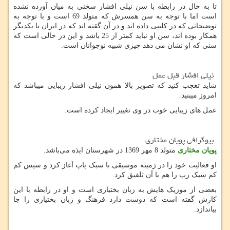
تا به حال در رابطه با سن نیلی افشار سخنی به میان آورده نشده
است اما با توجه به سن همسرش که متولد 69 است و با توجه به
توضیحاتی که در کلیپی داده اند و در آن گقته اند که در ایران با یکدیگر
همکار بوده اند، سن او نباید کمتر از 25 باشد و این در حالی است
که
سنی که او نشان می دهد چیزی شبیه نوجوانان است.
نیلی افشار قبل عمل
شاید تعجب کنید که تصویر بالا همون نیلی افشار زیبایی میباشد که
امروز میبنید.
عمل های زیبایی خوب در وی تغییر ایجاد کرده است.
بیوگرافی پویان مختاری
پویان مختاری
متولد 8 مهر 1369 در شهرستان ایذه می‌باشد.
او فعالیت خود را در زمینه موسیقی با سبک پاپ آغاز کرد و سپس کم
کم سبک رپ را هم با آن تلفیق کرد.
بعضی از موزیک هایش به زبان بختیاری است و او در رابطه با این
کارش گفته است که دوست دارد فرهنگ و زبان بختیاری را جا
بیاندازد.