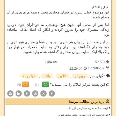
نیلی افشار
این موضوع خیلی سریع در فضای مجازی پیچید و همه ی ي ي ي از آن
مطلع شدند.
اما پس از مدتی آنها بدون هیچ توضیحی به هواداران خود، دوباره
زندگی مشترک خود را شروع کردند و انگار که اصلا اتفاقی نیافتاده
بود.
در این مدت نیز از پویان هم خبری نبود و در فضای مجازی هیچ اثری از
خود به جای نگذاشته بود.
برای رفتن به سایت حضرات در نوار زرد
رنگ بالا لینک سایت پویان مختاری گذاشته شده وارد شوید.
2184
5
/
5.0
1399/06/02
22:29:04
تگهای خبر:
رپورتاژ
,
آنلاین
,
بانك
,
مهاجرت
این پست مرکز املاک را می پسندید؟
(0)
(1)
X
تازه ترین مطالب مرتبط
فهرست قیمت خرید مسکن در نازی آباد
تفاوت تعجب آور نرخ اجاره در مناطق مختلف تهران