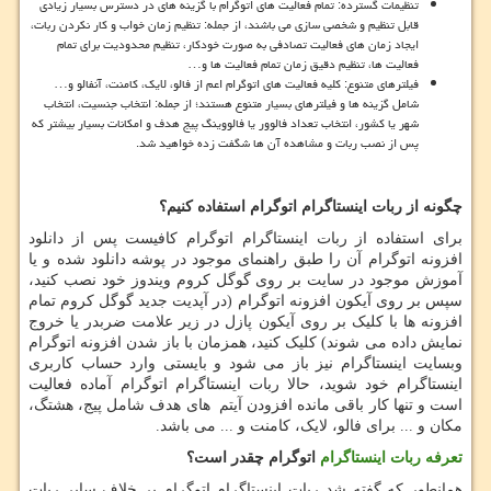
تنظیمات گسترده: تمام فعالیت های اتوگرام با گزینه های در دسترس بسیار زیادی
قابل تنظیم و شخصی سازی می باشند، از جمله: تنظیم زمان خواب و کار نکردن ربات،
ایجاد زمان های فعالیت تصادفی به صورت خودکار، تنظیم محدودیت برای تمام
فعالیت ها، تنظیم دقیق زمان تمام فعالیت ها و…
فیلترهای متنوع: کلیه فعالیت های اتوگرام اعم از فالو، لایک، کامنت، آنفالو و…
شامل گزینه ها و فیلترهای بسیار متنوع هستند؛ از جمله: انتخاب جنسیت، انتخاب
شهر یا کشور، انتخاب تعداد فالوور یا فالووینگ پیج هدف و امکانات بسیار بیشتر که
پس از نصب ربات و مشاهده آن ها شگفت زده خواهید شد.
چگونه از ربات اینستاگرام اتوگرام استفاده کنیم؟
برای استفاده از ربات اینستاگرام اتوگرام کافیست پس از دانلود
افزونه اتوگرام آن را طبق راهنمای موجود در پوشه دانلود شده و یا
آموزش موجود در سایت بر روی گوگل کروم ویندوز خود نصب کنید،
سپس بر روی آیکون افزونه اتوگرام (در آپدیت جدید گوگل کروم تمام
افزونه ها با کلیک بر روی آیکون پازل در زیر علامت ضربدر یا خروج
نمایش داده می شوند) کلیک کنید، همزمان با باز شدن افزونه اتوگرام
وبسایت اینستاگرام نیز باز می شود و بایستی وارد حساب کاربری
اینستاگرام خود شوید، حالا ربات اینستاگرام اتوگرام آماده فعالیت
است و تنها کار باقی مانده افزودن آیتم های هدف شامل پیج، هشتگ،
مکان و ... برای فالو، لایک، کامنت و ... می باشد.
تعرفه ربات اینستاگرام
اتوگرام چقدر است؟
همانطور که گفته شد ربات اینستاگرام اتوگرام بر خلاف سایر ربات