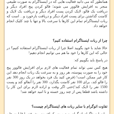
همانطور که می دانید فعالیت هایی که در اینستاگرام به صورت طبیعی
منجر به افزایش فالوور می شوند؛ فالو کردن پیج افراد دیگر و
دریافت بک فالو، لایک کردن پست افراد دیگر و دریافت بک لایک و
کامنت گذاشتن برای پست افراد دیگر و دریافت بازخورد و... است که
ربات اینستاگرام تمام این کارها با سرعت بالا و تنها با چند کلیک انجام
خواهد داد.
چرا از ربات اینستاگرام استفاده کنیم؟
حالا شاید با خود بگویید اصلا چرا از ربات اینستاگرام استفاده کنیم؟ در
حالی که این کارها را خود ما هم می توانیم انجام دهیم!
در پاسخ باید بگوییم که:
هیچ کس نمی تواند تمام فعالیت های لازم برای افزایش فالوور پیج
خود را به صورت پیوسته، هر روز و به سرعت یک ربات انجام دهد این
کار غیر ممکن است! (فرض کنید یک فرد بخواهد در یک روز 300 نفر
را فالو کند، برای 100 نفر کامنت بگذارد، 300 نفر را آنفالو کند و پست
1500 نفر را لایک کند!)حتی اگر وقت و اراده لازم برای این کار را
داشته باشد قطعا پس از چند روز خسته و نا امید خواهد شد!
تفاوت اتوگرام با سایر ربات های اینستاگرام چیست؟
ربات اینستاگرام اتوگرام به صورت یک افزونه پیشرفته با قابلیت ها و