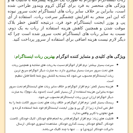
ویژگی های منحصر به فرد برای گوگل کروم ویندوز طراحی شده
است، بنابراین بر خلاف سایر ربات های اینستاگرام تحت سرور نبوده
که این امر منجر به افزایش چشمگیر سرعت ربات، استفاده از آی
پی و یوزر ایجنت اینستاگرام خود فرد، درنتیجه کاهش خطر بلاک
موقت شدن و همچنین کاهش هزینه استفاده از ربات به یک دوم،
نسبت به سایر ربات های اینستاگرام تحت سرور شده است چرا که
دیگر لازم نیست هزینه اضافی برای استفاده از سرور پرداخت کنید.
ویژگی های کلیدی و متمایز کننده اتوگرام
بهترین ربات اینستاگرام
:
سرعت بسیار بیشتر: نرم افزار اتوگرام نسبت به ربات های مشابه و همچنین ربات
های تحت سرور سرعت بسیار بیشتری دارد، به عبارت دیگر اتوگرام سریع ترین
ربات اینستاگرام محسوب می شود که بسته به کشش پیج شما کاملا قابل تنظیم
است.
هزینه بسیار کمتر: نرم افزار اتوگرام بر خلاف سایر ربات های اینستاگرام تحت سرور
نبوده بنابراین هزینه استفاده از آن بسیار کمتر است (حدود یک دوم!)، به عبارت
دیگر اتوگرام ارزان ترین ربات اینستاگرام محسوب می شود.
ریسک بسیار کمتر: نرم افزار اتوگرام بر خلاف ربات های تحت سرور اکانت شما را به
خطر نمی اندازد زیرا از آی پی و یوزر ایجنت اینستاگرام خود شما استفاده کرده و
هیچ تفاوتی با کاربر واقعی ندارد.
قابلیت های زیاد: نرم افزار اتوگرام قادر به انجام فالو خودکار، لایک خودکار، کامنت
خودکار، آنفالو خودکار، پست گذاری خودکار، مشاهده استوری خودکار، ارسال
دایرکت خودکار (بزودی) و … تنها با چند کلیک می باشد.