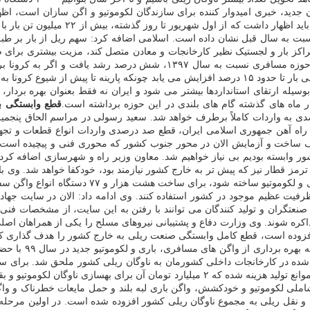
ارش مکتوب برای ساخت بیش از ۸۰۰۰ دستگاه ناوگان جدید، خبری امیدوار کننده برای سازندگان لکوم
چرخد و با وجود آنکه آنها می گویند اقتص
راکز بار و لجستیک نظیر کارخانجات و معادن متصل کند، مزیت بیشتری برای صا
خاطرنشان کرد: سال قبل و پیش از شیوع کرونا در کشور، سهم ریل در حوزه مس
له ارتقای استانداردها بیشتر می شود و ایران نه فقط بعنوان بهره بردار،
 در ماه های گذشته گام های بلندی در این حوزه برداشته است.
قطع وابستگی 
ی به واردات کاملاً برطرف خواهد شد. سعید رسولی در مراسم الحاق پنجمین
 راه آهن جمهوری اسلامی ایران، قطع صد درصدی واردات انواع قطعات و تج
ف ساخت و آزمایش الان در محور جنوب کشور که محوری فنی و پیچیده اس
 وابسته بودیم بی نیاز خواهیم شد. معاون وزیر راه و شهرسازی اضافه کرد: 
رمز قطار نیز که پیش تر به خارج کشور نیازمند بود، خودکفا خواهد شد. وی 
امسال مقرر است تا آخر سال، دو هزار دستگاه واگ
ظرفیت عظیم موجود در کشور استفاده کنند. وی ادامه داد: الان در سایت جهاد
نعتگران و تولید کنندگان می توانند با رفتن به این سایت، از مشخصات فن
مذاکره شوند. وی وزارت دفاع و پشتیبانی نیروهای مسلح را یکی از همراهان ا
فزوده است، قطع کامل وابستگی صنعت ریلی به خارج کشور را هدف گذاری کردی
های بهره بردار و ظرفیت های قانون بودجه کشور و همین طور قانون رفع موانع تولید هزینه 
جمعاً، ۲۵۹ دستگاه انواع ناوگان ریلی شاملی لکوموتیو و خودکشش، واگن باری لبه بلند و حم