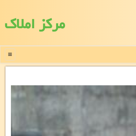
مركز املاك
منو