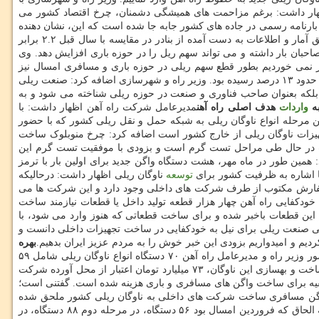
وتیو و اگن سازان است، اظهار داشت: برغم مزاحمت های همیشگی دشمنان، چرخ اقتصاد کشور می
اد ایران خوابیده و فلج شده است باید اظهار داشت که از اول شهریور تا روز گذشته، بیش از ۲۲ میلیون تن بار با بارنامه رسمی در جاده های کشور جابه جا شده است که این، نشان دهنده
اقتصاد فعال است، چونکه نه فقط نشانه ای از رکود ندارد بلکه رشد را نسبت به سال قبل نشان داده است. اسلامی اضافه کرد: سهم ریل از بار بر طبق آمار و اطلاعات به دست آمده از بنادر در مقایسه با سال قبل ۲.۲ برابر
حبان بار داشته و می تواند سهم ریل را در حوزه باری افزایش دهد. وی
افری نسبت به سال ۱۳۹۷، شش درصد رشد یافت و اگر به کرونا بر نمی خوردیم بطور قطع سهم ریلی در حوزه باری و مسافری امسال نیز
افزایش نیز می یافت، اما معتقدیم که تا اختتام امسال، سهم ریل از جابجایی بار تا حدود ۱۵ درصد افزایش می یابد چونکه پارینه تا پیش از شیوع کرونا به حدود ۱۳ درصد رسیده بود. وزیر راه و شهرسازی اضافه کرد: صنعت ریلی
 بلکه بعنوان صاحب فناوری و صنعت در حوزه ریلی شناخته می شود و به
به
واردات
هدف اصلی راه آهن
مدیرعامل شرکت راه آهن اظهار داشت: با
 مرحله انواع ناوگان ریلی به شبکه حمل و نقل ریلی کشور که با حضور
هیزات ناوگان ریلی از خارج کشور است اضافه کرد: چرخ منوبلوک ساخت
ت در حال طی مراحل تست گرم است و بزودی با موفقیت تست گرم این
همین طور در ماه مهر، هشت دستگاه واگن جدید برای اولین بار با ترمز
با اشاره به ظرفیت کشور برای
توسعه
ناوگان ریلی اظهار داشت: درحالیکه
ن ریلی باری، مسافری و لکوموتیو ساخته شود، برای ساخت هشت هزار و ۷۷ دستگاه انواع واگن سفارش مکتوب از طرف شرکت های داخلی وجود دارد و این شرکت ها می
 خودکفایی راه آهن چهار هزار قطعه تولید داخل یا قطعات نیازمند ساخت
ی این قطعات باخبر شده و برای ساخت قطعاتی که هنوز وارد می شود، با
صلی صنعت ریلی برای نیل به خودکفایی در ساخت تجهیزات داخلی دانست و
م و امیدواریم بزودی این خبر خوش را به مردم عزیز ایران بدهیم.
بهره
لازم به ذکر است در پنجمین مرحله بهره برداری از واگن های مسافری، باری و لکوموتیو جدید در سال ۹۹ با حضور وزیر راه و مدیرعامل راه آهن ۷۰ دستگاه انواع ناوگان ریلی شامل ۵۹
واگن باری جدید، ۲ واگن مسافری جدید و ۹ لکوموتیو بازسازی و بهسازی شده در کارخانجات داخلی کشورمان به ناوگان ریلی کشور ملحق شد. برای ساخت و بهسازی این ناوگان، ۷۳ میلیارد تومان اعتبار از محل آورده شرکت
شده که ۲ میلیارد تومان آن برای بهسازی ناوگان لکوموتیو و بقیه برای ساخت واگن های مسافری و باری هزینه شده است. گفتنی است؛
ل مایعات خطرناک و واگن مسافری ساخت شرکت های داخلی به ناوگان ریلی کشور ملحق شده
بود و با احتساب مرحله پنجم از آغاز سال تابحال ۳۲۹ دستگاه ناوگان حمل و نقل ریلی به مجموع ناوگان ریلی کشور افزوده شده است. در اولین مرحله الحاق که فروردین امسال بود ۵۶ دستگاه، در مرحله دوم ۸۸ دستگاه، در