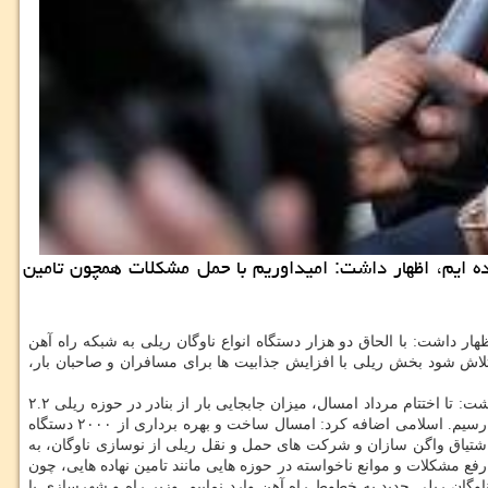
داری از 2000 دستگاه ناوگان ریلی را هدف گذاری كرده ایم، اظهار داشت: امیداوریم با حمل مشكلات همچون تامین
افری و لکوموتیو به شبکه ریلی کشور اظهار داشت: با الحاق دو هزار دستگاه انواع ناوگان ریلی به شبکه راه آهن
 تلاش شود بخش ریلی با افزایش جذابیت ها برای مسافران و صاحبان بار،
وی با اشاره به جابه جایی ۲۲ میلیون تن بار در جاده های کشور از افزایش ۲ برابری سهم ریلی از بارگیری بنادر تا اختتام مرداد ماه آگاهی داد و اظهار داشت: تا اختتام مرداد امسال، میزان جابجایی بار از بنادر در حوزه ریلی ۲.۲
برابر بیشتر از همین بازه زمانی پارسال شده و مسلماً به هدفگذاری صورت گرفته که ساخت و بهره برداری ۲۰۰۰ دستگاه ناوگان جدید ریلی است، می رسیم. اسلامی اضافه کرد: امسال ساخت و بهره برداری از ۲۰۰۰ دستگاه
یلی در پنج ماه امسال و با عنایت به شوق و اشتیاق واگن سازان و شرکت های حمل و نقل ریلی از نوسازی ناوگان، به
 امیدواریم با رفع مشکلات و موانع ناخواسته در حوزه هایی مانند تامین نهاده هایی، چون
 به زودی برطرف می شود در ماه های آینده شاهد تحویل تعداد بیشتر ناوگان ریلی باشیم و تا آخر سال بتوانیم ۲۰۰۰ دستگاه ناوگان ریلی جدید به خطوط راه آهن وارد نماییم. وزیر راه و شهرسازی با