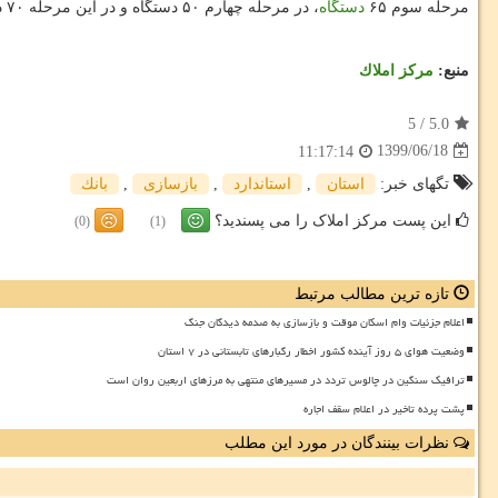
مرحله سوم ۶۵
دستگاه
، در مرحله چهارم ۵۰ دستگاه و در این مرحله ۷۰ دستگاه انواع ناوگان ریلی با اعتبار ۵۶۷ میلیارد تومان ساخته و به شبکه ریلی کشور اضافه شده اند.
منبع:
مركز املاك
5
/
5.0
1399/06/18
11:17:14
تگهای خبر:
استان
,
استاندارد
,
بازسازی
,
بانك
این پست مرکز املاک را می پسندید؟
(0)
(1)
تازه ترین مطالب مرتبط
اعلام جزئیات وام اسکان موقت و بازسازی به صدمه دیدگان جنگ
وضعیت هوای ۵ روز آینده کشور اخطار رگبارهای تابستانی در ۷ استان
ترافیک سنگین در چالوس تردد در مسیرهای منتهی به مرزهای اربعین روان است
پشت پرده تاخیر در اعلام سقف اجاره
نظرات بینندگان در مورد این مطلب