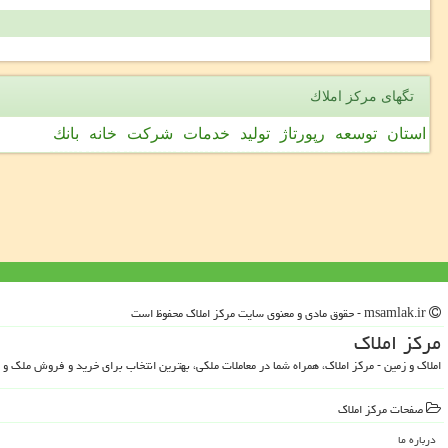
تگهای مركز املاك
استان
توسعه
رپورتاژ
تولید
خدمات
شركت
خانه
بانك
msamlak.ir - حقوق مادی و معنوی سایت مركز املاك محفوظ است
مركز املاك
املاک و زمین - مرکز املاک، همراه شما در معاملات ملکی، بهترین انتخاب برای خرید و فروش ملک و 
صفحات مركز املاك
درباره ما