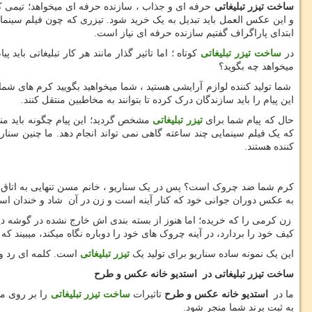
ساخت تیزر تبلیغاتی
حرفه ای و جذاب ، سازنده حرفه ای میخواهد؛ تیمی که 
و این عکس العمل باید تبدیل به یک خرید شود. تیزری که چون فیلم سینمایی
ابتدای پاراگراف گفتیم سازنده حرفه ای نیاز است.
در
ساخت تیزر تبلیغاتی
کوتاه ؛ اما تاثیر گذار مانند هر کار تبلیغاتی بای
میخواهد چه بگوید؟
شما تولید کننده لوازم آرایشی هستید ، شما میخواهید بگویید کرم های شم
این پیام را باید سازندگان درک کرده تا بتوانند به مخاطبین منتقل کنند.
حال که پیام شما برای
تیزر تبلیغاتی
مشخص گردید؛ این پیام چگونه باید منتق
که یک فیلم سینمایی چند ساعته گاهی نمی تواند انجام دهد. ما چنین سنار
کننده هستند.
کرم شما ضد چروک است؟ پس در یک سناریو ، خانم مسن تنهایی به اتاق خو
به عکس دوران جوانی خود که کنار آینه است و زن در آن شاد و خندان است 
زن کرمی را که خریده؛ اما هنوز از بسته بندی اش خارج نشده در گوشه دیگ
کیف خود را بردارد، در آینه چروک های خود را دوباره نگاه میکند، میبیند
این یک نمونه ساده سناریو برای تولید یک
تیزر تبلیغاتی
است. کلمه ای رد و 
ساخت تیزر تبلیغاتی در
استدیو خانه عکس و طرح
ما در
استدیو خانه عکس و طرح
تاثیرات
ساخت تیزر تبلیغاتی
را بر روی مخ
به ثبت برند شما منجر شود.