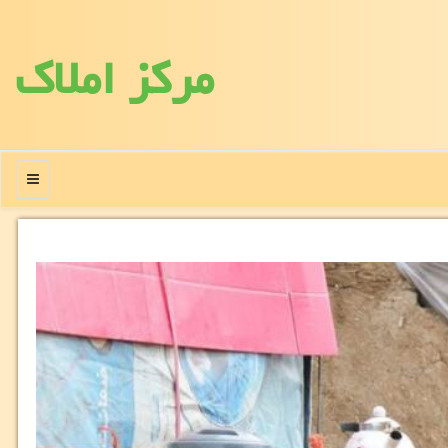
مركز املاك
منو