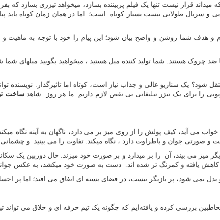
میداند قرار نیست تنها یک فیلم پربیننده بسازد، میخواهد تیزری بسازد که بف
 و سریال طولانی نیست بسیار کوتاه است؛ اما در همان زمان کوتاه باید پیام شم
د پیام و هدف شما روشن و واضح بیان شود؛ این پیام را خود با توجه به ماهیت و
ا ضد چروک هستند. شما تولید کننده مبل هستید ، میخواهید بگویید مبلهای شما
ل شود؟ یک سناریو عالی و جذاب نیاز است، کوتاه اما تاثیرگذار. نویسنده توان
یویی را برای یک تیزر تبلیغاتی بی نقص لازم داریم. ما هر روز شاهد
ساخت تیز
اب می آید، کیف پولش را از روی میز بر می دارد، ناگهان به آینه نگاه میکن
و صورتی جوان و باطراوت دارد ، نگاه میکند. تفاوت را می بینید و چشمانی ر
ر میز می بیند، آن را بر میدارد و بر صورت خود میزند. حال دوربین یک سکانس
 که کاهش یافته و کمرنگ تر شده اند. دست به صورت خود میکشد، به عکس جوانی 
بدل نمی شود، پر بازیگر نیست، در فضای بسته ای اتفاق می افتد؛ اما پر اح
اطبین بررسی کرده و یافته‌ایم که چگونه یک تیم حرفه ای و خلاق می تواند تیزری