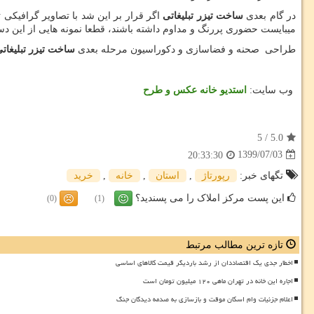
در گام بعدی
ساخت تیزر تبلیغاتی
اگر قرار بر این شد با تصاویر گرافیکی 
میبایست حضوری پررنگ و مداوم داشته باشند، قطعا نمونه هایی از این دست ر
طراحی صحنه و فضاسازی و دکوراسیون مرحله بعدی
ساخت تیزر تبلیغات
وب سایت:
استدیو خانه عکس و طرح
5
/
5.0
1399/07/03
20:33:30
تگهای خبر:
رپورتاژ
,
استان
,
خانه
,
خرید
این پست مرکز املاک را می پسندید؟
(0)
(1)
تازه ترین مطالب مرتبط
اخطار جدی یک اقتصاددان از رشد باردیگر قیمت کالاهای اساسی
اجاره این خانه در تهران ماهی ۱۲۰ میلیون تومان است
اعلام جزئیات وام اسکان موقت و بازسازی به صدمه دیدگان جنگ