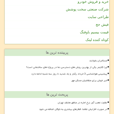
خرید و فروش خودرو
شرکت صنعتی سخت پوشش
طراحی سایت
فیش حج
قیمت بیسیم باوفنگ
کوتاه کننده لینک
پربیننده ترین ها
مستأجران بخوانند
چرا کلایمر یکی از بهترین روش های دسترسی نما در پروژه های ساختمانی است؟
پیشبینی هواشناسی 3 خرداد رگبار و باد شدید تا روز سه شنبه ادامه دارد
خبر خوش برای متقاضیان مسکن مهر
پربحث ترین ها
تفاوت تعجب آور نرخ اجاره در مناطق مختلف تهران
در صورت افزایش تقاضا، قطارهای بیشتری به ناوگان اضافه می شود