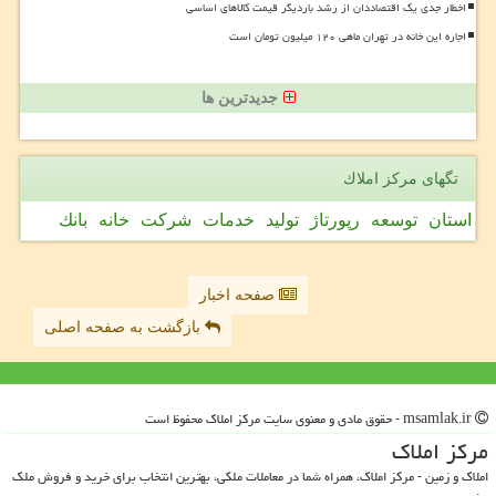
اخطار جدی یک اقتصاددان از رشد باردیگر قیمت کالاهای اساسی
اجاره این خانه در تهران ماهی ۱۲۰ میلیون تومان است
جدیدترین ها
تگهای مركز املاك
استان
توسعه
رپورتاژ
تولید
خدمات
شركت
خانه
بانك
صفحه اخبار
بازگشت به صفحه اصلی
msamlak.ir - حقوق مادی و معنوی سایت مركز املاك محفوظ است
مركز املاك
املاک و زمین - مرکز املاک، همراه شما در معاملات ملکی، بهترین انتخاب برای خرید و فروش ملک