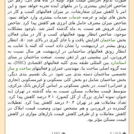
صورت تداوم افزایش قیمت مواد اولیه در ماه های آتی، رقم این
شاخص افزایش بیشتری را در ماههای آینده تجربه خواهد نمود و این
امر با کاهش میزان سفارشات، بر میزان فعالیتهای کسب و کار در
بخش های تولید و عرضه
خدمات
صدمات بیشتری وارد خواهد نمود.
شاخص میزان مصرف حامل های انرژی هم کاهش پیدا کرد. شاخص
میزان فروش هم نسبت به ماه گذشته کمتر شد. باوجود مشکلات
موجود، شاخص انتظار بهبود فعالیتهای کسب و کار در میان فعالان
بخش
ساختمان
افزایش یافت و با جای گیری در بالای عدد ۵۰، انتظار
رونق بیشتر در اردیبهشت را نشان داده است که البته با عنایت به
انتظار رونق فعالیتهای ساختمانی در اردیبهشت هر سال نسبت به
فروردین، این پیشبینی دور از ذهن نیست. صنعت ساختمان بر مبنای
استاندارد
بین المللی طبقه بندی کلیه فعالیتهای اقتصادی (ISIC)، به
سه گروه اصلی ساخت بنا، مهندسی عمران و فعالیتهای
ساخت و ساز
تخصصی ساختمان دسته بندی می شود. در یک تقسیم بندی دیگر،
بخش ساختمان شامل دو بخش کلی مسکونی و غیرمسکونی (تجاری
و عمرانی) است. در بخش مسکونی بر اساس گزارش بانک مرکزی،
متوسط قیمت معاملات مسکن نسبت به ماه گذشته در تهران (به
عنوان نمونه آماری بزرگ از کل کشور)، ۳.۱ درصد کاهش پیدا کرد.
تعداد معاملات هم در تهران ۶۰.۳ درصد کاهش پیدا کرد. تعطیلات
گسترده در فروردین و هم مشخص نبودن وضعیت قیمت املاک در
کاهش معاملات و از طرفی کاهش قیمت بازارهای موازی در کاهش
قیمت مسکن مؤثر بود.
1192
5
/
0.0