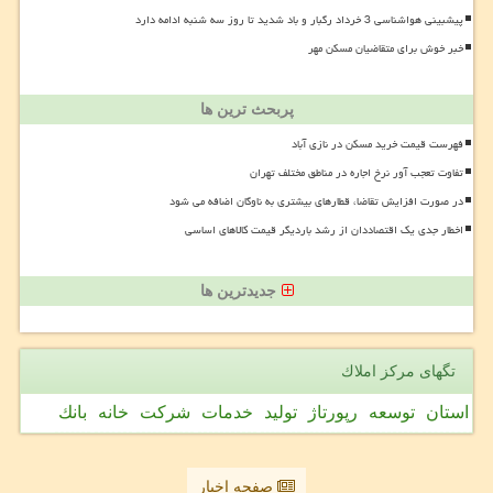
پیشبینی هواشناسی 3 خرداد رگبار و باد شدید تا روز سه شنبه ادامه دارد
خبر خوش برای متقاضیان مسکن مهر
پربحث ترین ها
فهرست قیمت خرید مسکن در نازی آباد
تفاوت تعجب آور نرخ اجاره در مناطق مختلف تهران
در صورت افزایش تقاضا، قطارهای بیشتری به ناوگان اضافه می شود
اخطار جدی یک اقتصاددان از رشد باردیگر قیمت کالاهای اساسی
جدیدترین ها
تگهای مركز املاك
استان
توسعه
رپورتاژ
تولید
خدمات
شركت
خانه
بانك
صفحه اخبار