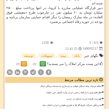
شده اند.
دبیر قرارگاه عملیاتی مبارزه با کرونا، در انتها پرداخت مبلغ ۲۵۰۰
میلیارد تومان به ۶۰ میلیون نفر، در چارچوب طرح «معیشتی فوق
العاده» در ماه مبارک رمضان را دیگر اقدام حمایتی سازمان برنامه و
بودجه در حوزه رفاه اجتماعی برشمرد.
1250
5
/
0.0
1400/02/17
12:41:55
تگهای خبر:
بانك
,
بیمه
,
تسهیلات
,
توسعه
این پست مرکز املاک را می پسندید؟
(0)
(0)
X
تازه ترین مطالب مرتبط
اعلام جزئیات وام اسکان موقت و بازسازی به صدمه دیدگان جنگ
قطارهای چین با بارنامه رسمی ایران وارد کشور نمی شوند
فهرست قیمت خرید مسکن در تبریز
مدیرعامل شرکت فرودگاه ها و ناوبری هوایی ایران انتخاب شد