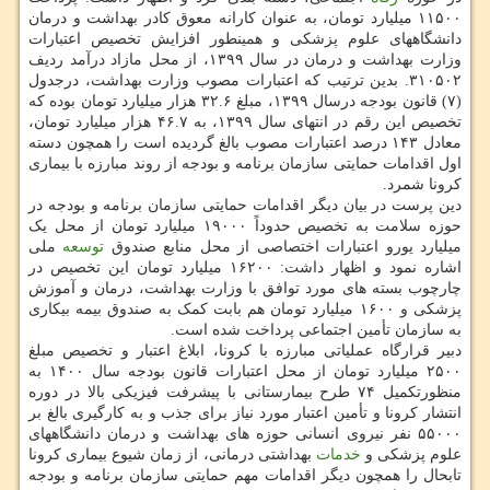
۱۱۵۰۰ میلیارد تومان، به عنوان کارانه معوق کادر بهداشت و درمان
دانشگاههای علوم پزشکی و همینطور افزایش تخصیص اعتبارات
وزارت بهداشت و درمان در سال ۱۳۹۹، از محل مازاد درآمد ردیف
۳۱۰۵۰۲. بدین ترتیب که اعتبارات مصوب وزارت بهداشت، درجدول
(۷) قانون بودجه درسال ۱۳۹۹، مبلغ ۳۲.۶ هزار میلیارد تومان بوده که
تخصیص این رقم در انتهای سال ۱۳۹۹، به ۴۶.۷ هزار میلیارد تومان،
معادل ۱۴۳ درصد اعتبارات مصوب بالغ گردیده است را همچون دسته
اول اقدامات حمایتی سازمان برنامه و بودجه از روند مبارزه با بیماری
کرونا شمرد.
دین پرست در بیان دیگر اقدامات حمایتی سازمان برنامه و بودجه در
حوزه سلامت به تخصیص حدوداً ۱۹۰۰۰ میلیارد تومان از محل یک
میلیارد یورو اعتبارات اختصاصی از محل منابع صندوق
توسعه
ملی
اشاره نمود و اظهار داشت: ۱۶۲۰۰ میلیارد تومان این تخصیص در
چارچوب بسته های مورد توافق با وزارت بهداشت، درمان و آموزش
پزشکی و ۱۶۰۰ میلیارد تومان هم بابت کمک به صندوق بیمه بیکاری
به سازمان تأمین اجتماعی پرداخت شده است.
دبیر قرارگاه عملیاتی مبارزه با کرونا، ابلاغ اعتبار و تخصیص مبلغ
۲۵۰۰ میلیارد تومان از محل اعتبارات قانون بودجه سال ۱۴۰۰ به
منظورتکمیل ۷۴ طرح بیمارستانی با پیشرفت فیزیکی بالا در دوره
انتشار کرونا و تأمین اعتبار مورد نیاز برای جذب و به کارگیری بالغ بر
۵۵۰۰۰ نفر نیروی انسانی حوزه های بهداشت و درمان دانشگاههای
علوم پزشکی و
خدمات
بهداشتی درمانی، از زمان شیوع بیماری کرونا
تابحال را همچون دیگر اقدامات مهم حمایتی سازمان برنامه و بودجه