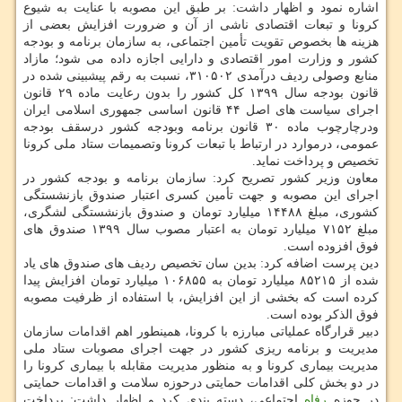
اشاره نمود و اظهار داشت: بر طبق این مصوبه با عنایت به شیوع
کرونا و تبعات اقتصادی ناشی از آن و ضرورت افزایش بعضی از
هزینه ها بخصوص تقویت تأمین اجتماعی، به سازمان برنامه و بودجه
کشور و وزارت امور اقتصادی و دارایی اجازه داده می شود؛ مازاد
منابع وصولی ردیف درآمدی ۳۱۰۵۰۲، نسبت به رقم پیشبینی شده در
قانون بودجه سال ۱۳۹۹ کل کشور را بدون رعایت ماده ۲۹ قانون
اجرای سیاست های اصل ۴۴ قانون اساسی جمهوری اسلامی ایران
ودرچارچوب ماده ۳۰ قانون برنامه وبودجه کشور درسقف بودجه
عمومی، درموارد در ارتباط با تبعات کرونا وتصمیمات ستاد ملی کرونا
تخصیص و پرداخت نماید.
معاون وزیر کشور تصریح کرد: سازمان برنامه و بودجه کشور در
اجرای این مصوبه و جهت تأمین کسری اعتبار صندوق بازنشستگی
کشوری، مبلغ ۱۴۴۸۸ میلیارد تومان و صندوق بازنشستگی لشگری،
مبلغ ۷۱۵۲ میلیارد تومان به اعتبار مصوب سال ۱۳۹۹ صندوق های
فوق افزوده است.
دین پرست اضافه کرد: بدین سان تخصیص ردیف های صندوق های یاد
شده از ۸۵۲۱۵ میلیارد تومان به ۱۰۶۸۵۵ میلیارد تومان افزایش پیدا
کرده است که بخشی از این افزایش، با استفاده از ظرفیت مصوبه
فوق الذکر بوده است.
دبیر قرارگاه عملیاتی مبارزه با کرونا، همینطور اهم اقدامات سازمان
مدیریت و برنامه ریزی کشور در جهت اجرای مصوبات ستاد ملی
مدیریت بیماری کرونا و به منظور مدیریت مقابله با بیماری کرونا را
در دو بخش کلی اقدامات حمایتی درحوزه سلامت و اقدامات حمایتی
در حوزه
رفاه
اجتماعی، دسته بندی کرد و اظهار داشت: پرداخت