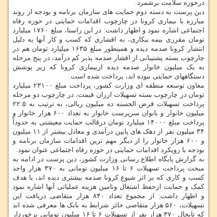
درحوزه سلامت برشمرد.
دین پرست به دسته دوم حمایت های سازمان برنامه و بودجه از روند
مبارزه با بیماری کرونا در چارچوب اقدامات حمایتی در حوزه رفاه
اجتماعی اشاره نمود و اظهار داشت: در این راستا، مبلغ ۱۷۶۰ میلیارد
تومان مقرری بیمه بیکاری، به اقشاری که کسب و کار آنها به دلیل
انتشار کرونا صدمه دیده و همینطور مبلغ ۱۶۳۵ میلیارد تومان هم در
چارچوب بسته پشتیبانی از اقشار صدمه پذیر کم درآمد، در پنج مرحله
به یک میلیون خانوار صدمه دیده ازبیماری کرونا که زیر پوشش
دستگاههای حمایتی نبوده اند، پرداخت شده است.
معاون توسعه منطقه ای وزارت کشور، پرداخت مبلغ ۲۳۱۰۰ میلیارد
تومان در چارچوب بسته تسهیلات ارزان قیمت، در چارچوب دو مرحله
پرداخت تسهیلات قرض الحسنه ده میلیون ریالی، به ترتیب به ۲۲.۵
میلیون خانوار و بانوان سرپرست خانوار به تعداد ۶۰۰ هزار خانوار و
پرداخت مبلغ ۱۴۰۰۰ میلیارد تومان درقالب حمایت معیشتی به حدوداً
۳۴ میلیون نفر از دهک های پایین درآمدی و معادل بیشتر از ۱۱ میلیون
و ۶۰۰ هزار خانوار را از دیگر مهم ترین اقدامات سازمان برنامه و
بودجه با رویکرد اقدامات حمایتی در حوزه رفاه اجتماعی عنوان نمود.
به گزارش پایگاه اطلاع رسانی وزارت کشور، دین پرست در ادامه به
مبحث پرداخت تسهیلات ۶ تا ۱۶ میلیون تومانی به ۳۷۰ هزار واحد
کسب و کاری که بر اثر شیوع کرونا صدمه بیشتری دیده اند، با هدف
کمک و حمایت ازحفظ اشتغال وتامین هزینه عملیاتی آنها اشاره نمود
و اظهار داشت: از مجموع تعداد ۸۴۰ هزار متقاضی دریافت این
تسهیلات، ۵۶۰ هزار متقاضی حائز شرایط به بانک ها معرفی شده اند
که تابحال ۳۷۰ هزار نفر از تسهیلات ۶ تا ۱۶ میلیون تومانی برخوردار