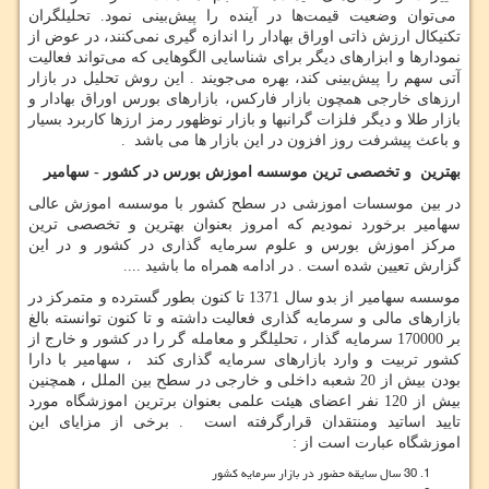
می‌توان وضعیت قیمت‌ها در آینده را پیش‌بینی نمود. تحلیلگران
تکنیکال ارزش ذاتی اوراق بهادار را اندازه‌ گیری نمی‌کنند، در عوض از
نمودارها و ابزارهای دیگر برای شناسایی الگوهایی که می‌تواند فعالیت
آتی سهم را پیش‌بینی کند، بهره می‌جویند
.
این روش تحلیل در بازار
ارزهای خارجی همچون بازار فارکس، بازارهای بورس اوراق بهادار و
بازار طلا و دیگر فلزات گرانبها و بازار نوظهور رمز ارزها کاربرد بسیار
و باعث پیشرفت روز افزون در این بازار ها می باشد .
بهترین و تخصصی ترین موسسه اموزش بورس در کشور - سهامیر
در بین موسسات اموزشی در سطح کشور با موسسه اموزش عالی
سهامیر برخورد نمودیم که امروز بعنوان بهترین و تخصصی ترین
مرکز اموزش بورس و علوم سرمایه گذاری در کشور و در این
گزارش تعیین شده است . در ادامه همراه ما باشید ....
موسسه سهامیر از بدو سال 1371 تا کنون بطور گسترده و متمرکز در
بازارهای مالی و سرمایه گذاری فعالیت داشته و تا کنون توانسته بالغ
بر 170000 سرمایه گذار ، تحلیلگر و معامله گر را در کشور و خارج از
کشور تربیت و وارد بازارهای سرمایه گذاری کند ، سهامیر با دارا
بودن بیش از 20 شعبه داخلی و خارجی در سطح بین الملل ، همچنین
بیش از 120 نفر اعضای هیئت علمی بعنوان برترین اموزشگاه مورد
تایید اساتید ومنتقدان قرارگرفته است . برخی از مزایای این
اموزشگاه عبارت است از :
30 سال سایقه حضور در بازار سرمایه کشور