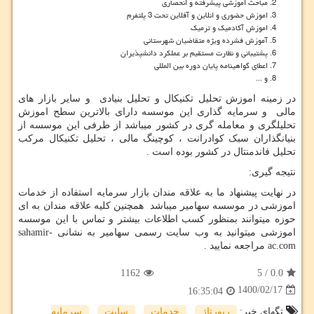
مباحث اموزشی پیشرفته و انحصاری
اموزش حضوری و انلاین و آفلاین تحت 3 پلتفرم
اموزش آکادمیک و ترمیک
آموزش فشرده ویژه متقاضیان شهرستانی
پشتیبانی و نظارت مستقیم بر عملکرد دانشپذیران
اعطای گواهینامه پایان دوره بین المللی
و ...
در زمینه اموزش تحلیل تکنیکال و تحلیل بنیادی و سایر بازار های
مالی و سرمایه گذاری این موسسه دارای بالاترین سطح اموزش
تحلیلگری و معامله گری در کشور میباشد از طرفی این موسسه از
بنیانگذاران سبک کوادرانت ، کوچینگ مالی ، تحلیل تکنیکال مرکب
تحلیل فاندمنتال در کشور بوده است .
نتیجه گیری:
در نهایت پیشنهاد ما به علاقه مندان بازار سرمایه استفاده از خدمات
اموزشی در موسسه سهامیر میباشد همچنین کلیه علاقه مندان به ای
حوزه میتوانند بمنظور کسب اطلاعات بیشتر و تماس با این موسسه
اموزشی میتوانید به وب سایت رسمی سهامیر به نشانی
sahamir-
ac.com
مراجعه نمایید .
1162
5
/
0.0
1400/02/17
16:35:04
تگهای خبر:
رپورتاژ
,
خدمات
,
سایت
,
سرمایه