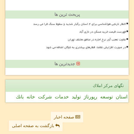
پربحث ترین ها
اخطار نارنجی هواشناسی برای ۴ استان رگبار شدید و سقوط سنگ فرا می رسد
فهرست قیمت خرید مسکن در نازی آباد
تفاوت تعجب آور نرخ اجاره در مناطق مختلف تهران
در صورت افزایش تقاضا، قطارهای بیشتری به ناوگان اضافه می شود
جدیدترین ها
تگهای مركز املاك
استان
توسعه
رپورتاژ
تولید
خدمات
شركت
خانه
بانك
صفحه اخبار
بازگشت به صفحه اصلی