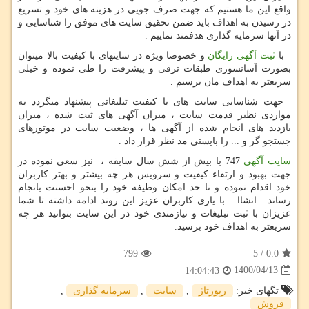
واقع این ما هستیم که جهت صرف جویی در هزینه های خود و تسریع
در رسیدن به اهداف باید ضمن تحقیق سایت های موفق را شناسایی و
در آنها سرمایه گذاری هدفمند نماییم .
با
ثبت آگهی رایگان
و خصوصا ویژه در سایتهای با کیفیت بالا میتوان
بصورت آسانسوری طبقات ترقی و پیشرفت را طی نموده و خیلی
سریعتر به اهداف مان برسیم .
جهت شناسایی سایت های با کیفیت تبلیغاتی پیشنهاد میگردد به
مواردی نظیر قدمت سایت ، میزان آگهی های ثبت شده ، میزان
بازدید های انجام شده از آگهی ها ، وضعیت سایت در موتورهای
جستجو گر و ... را بایستی مد نظر قرار داد .
سایت آگهی
747 با بیش از شش سال سابقه ، نیز سعی نموده در
جهت بهبود و ارتقاء کیفیت و سرویس هر چه بیشتر و بهتر کاربران
خود اقدام نموده و تا حد امکان وظیفه خود را بنحو احسنت بانجام
رساند . انشاا... با یاری کاربران عزیز این روند ادامه داشته تا شما
عزیزان با ثبت تبلیغات و نیازمندی خود در این سایت بتوانید هر چه
سریعتر به اهداف خود برسید.
799
5
/
0.0
1400/04/13
14:04:43
تگهای خبر:
رپورتاژ
,
سایت
,
سرمایه گذاری
,
فروش