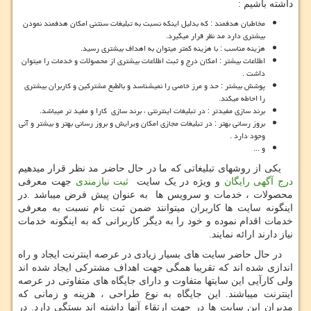
داشته باشیم :
مخاطبان هدفمند : که بدلیل اینکه نسبت به تبلیغات سنتنی امکان هدفمند نمودن
بیشتری دارد مد نظر قرار میگیرد.
هزینه مناسب : با هزینه کمتر میتوان به اهداف بیشتری رسید.
اطلاعات بیشتر : امکان درج و ثبت اطلاعات بیشتری از محصولات و خدمات را میتوان
داشت .
پوشش بیشتر : حد و مرز خاصی را نمیشناسد و بالطبع مشترکین و کاربران بیشتری
را احاطه میکند.
برند سازی مفیدتر : در تبلیغات اینترنتی ، برند سازی کارا و مفید تر میباشد.
بروز رسانی بهتر : در تبلیغات مجازی امکان ویرایش و بروز رسانی بهتر و بیشتر و آنی
وجود دارد .
و ...
یکی از روشهای تبلیغاتی که ما در حال حاضر مد نظر قرار میدهیم
درج آگهی رایگان
و ویژه در یک سایت
ثبت نیازمندی
جهت معرفی
محصولات ، خدمات و سرویس ها به عنوان پیش فرض میباشد .در
اینگونه سایت ها کاربران میتوانند ضمن ثبت نام نسبت به معرفی
خدمات اقدام نموده و خود را به دیگر کاربرانی که به اینگونه خدمات
نیاز دارند ارائه نمایند.
در حال حاضر سایت های بسیار زیادی در عرصه اینترنت ایجاد و راه
اندازی شده اند که تقریبا همگی جهت اهداف مشترکی ایجاد شده اند
ولی کارآیی این سایتها متفاوت و دارای جایگاه های متفاوتی در عرصه
اینترنت میباشند. این جایگاه به نوع طراحی ، هزینه و زمانی که
مدیران این سایت ها در جهت ارتقاء آنها داشته اند بستگی دارد. در