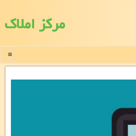
مركز املاك
منو