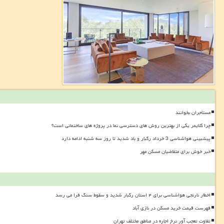
مستأجران بخوانند
چرا کلایمر یکی از بهترین روش های دسترسی نما در پروژه های ساختمانی است؟
پیشبینی هواشناسی 3 خرداد رگبار و باد شدید تا روز سه شنبه ادامه دارد
خبر خوش برای متقاضیان مسکن مهر
اخطار نارنجی هواشناسی برای ۴ استان رگبار شدید و سقوط سنگ فرا می رسد
فهرست قیمت خرید مسکن در نازی آباد
تفاوت تعجب آور نرخ اجاره در مناطق مختلف تهران