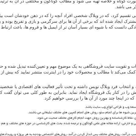
رت کوتاه و خلاصه تهیه می شود و مطالب گوناگون و مختلفی در آن به ترتیب
ر می باشد.
وهی تقسیم کرد، که در وبلاگ شخصی افراد آنچه را که در ذهن خودشان است 
شترک ایجاد شده اند که برخی از آن ها برای سرگرمی و بازی و تفریح بوده 
دگی دانست که با شیوه ای بسیار آسان تر از ایمیل ها و فروم ها، باعث ارتبا
غات و تقویت سایت فروشگاهی به یک موضوع مهم و تعیین‌کننده تبدیل شده و حتی
 می‌کند تا مطالب و محصولات خود را در اینترنت منتشر نمایید که بیش از ص
 انتخاب فرد وبلاگ نویس داشته و تحت تأثیر فعالیت های اقتصادی یا شخصیتی
 در کنار یک فروشگاه ایجاد نماید. بنابراین به طور کلی می توان گفت که 
ه در اینجا چند مورد از آن ها را بررسی خواهیم کرد.
توسعه وب و طراحی انواع وب سایت باشد.
ین شیوه ها برای انجام سئو، روش های انجام کمپین های مختلف تبلیغاتی می باشند.
، نقاط کارشناسانه و بهترین روش جهت انجام کارهای مختلف صحبت می شود.
 و خارجی، ارائه مقاله های علمی گوناگون و ترجمه شده، بحث های کارشناسی در حوزه های مختلف، و هم چن
ن کسب درآمد، روش‌های مختلف پس انداز کردن درآمد، روش‌های اختصاص بودجه به هر پروژه و رویداده