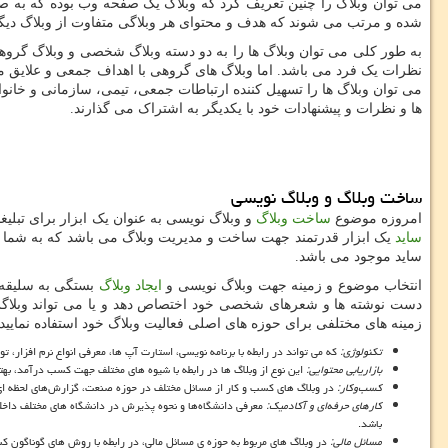
می توان وبلاگ را چنین تعریف کرد که وبلاگ یک صفحه وب بوده که به صو
شده و مرتب می شوند که هدف و محتوای هر وبلاگی متفاوت از وبلاگ دیگ
به طور کلی می توان وبلاگ ها را به دو دسته وبلاگ شخصی و وبلاگ گر
نظرات یک فرد می باشد. اما وبلاگ های گروهی با اهداف جمعی و علایق م
می توان وبلاگ ها را تسهیل کننده ارتباطات جمعی، تیمی، سازمانی و خانوا
ها و نظرات و پیشنهادات خود با یکدیگر به اشتراک می گذارند.
ساخت وبلاگ و وبلاگ نویسی
امروزه موضوع
ساخت وبلاگ
و وبلاگ نویسی به عنوان یک ابزار برای تبلی
ساید
یک ابزار قدرتمند جهت ساخت و مدیریت وبلاگ می باشد که به شما کمک
ساید موجود می باشد.
انتخاب موضوع و زمینه جهت وبلاگ نویسی و
ایجاد وبلاگ
بستگی به سلیقه و
دست نوشته ها و شعرهای شخصی خود اختصاص دهد و یا می تواند وبلاگش را
زمینه های مختلفی برای حوزه های اصلی فعالیت وبلاگ خود استفاده نمایید ک
تکنولوژی:
که می تواند در رابطه با برنامه نویسی، استارت آپ ها، معرفی انواع نرم افزار، 
بازاریابی محتوایی:
این نوع از وبلاگ ها در رابطه با شیوه های مختلف جهت کسب درآمد، بهتر
کسب‌وکار:
در وبلاگ های کسب و کار از مسائل مختلف در حوزه صنعت، گزارش‌های لحظه ای
کارهای حرفه‌ای و آکادمیک:
معرفی دانشگاه‌ها و نحوه پذیرش در دانشگاه های مختلف داخلی
باشد.
مسائل مالی:
در وبلاگ های مربوط به حوزه ی مسائل مالی، در رابطه با روش های گوناگو