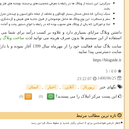
سرگرمی:
این دسته از وبلاگ ها در رابطه با معرفی شخصیت‌های برجسته، نوشته های طنز و خن
باشد.
سبک زندگی:
که شامل مسائل بسیار گوناگون و مختلف از جمله دکوراسیون و چیدمان منزل،
سفر و مسافرت:
این نوع وبلاگ ها شامل موضوعاتی از قبیل جاذبه های طبیعی و گردشگری، ب
غذا و خوراکی:
که یکی از وبلاگ های محبوب بوده که در رابطه با انواع دستور پخت و آماده
داشتن وبلاگ مزایای بسیاری دارد و علاوه بر کسب درآمد برای شما می 
استفاده از این سیستم ها بدون صرف هزینه می توانید لذت
ساخت وبلاگ را
سایت بلاگ ساید فعالیت خو
سایت دسترسی پیدا نمایید:
https://blogside.ir
5
/
0.0
1400/06/25
23:22:07
تگهای خبر:
رپورتاژ
,
آنلاین
,
اخبار
,
استان
این پست مرکز املاک را می پسندید؟
(0)
(0)
تازه ترین مطالب مرتبط
اخطار نارنجی هواشناسی برای ۴ استان رگبار شدید و سقوط سنگ فرا می رسد