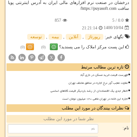
درخشان در صنعت نرم افزارهای مالی ایران به آدرس اینترنتی پویا
سافت
https://puyasoft.com
/
857
5
/
0.0
1400/10/04
21:21:14
تگهای خبر:
رپورتاژ
,
آنلاین
,
بیمه
,
توسعه
این پست مرکز املاک را می پسندید؟
(0)
(0)
X
تازه ترین مطالب مرتبط
فهرست قیمت خرید مسکن در نازی آباد
تفاوت تعجب آور نرخ اجاره در مناطق مختلف تهران
اخطار جدی یک اقتصاددان از رشد باردیگر قیمت کالاهای اساسی
اجاره این خانه در تهران ماهی ۱۲۰ میلیون تومان است
نظرات بینندگان در مورد این مطلب
نظر شما در مورد این مطلب
نام: