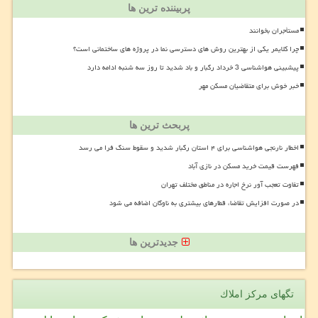
پربیننده ترین ها
مستأجران بخوانند
چرا کلایمر یکی از بهترین روش های دسترسی نما در پروژه های ساختمانی است؟
پیشبینی هواشناسی 3 خرداد رگبار و باد شدید تا روز سه شنبه ادامه دارد
خبر خوش برای متقاضیان مسکن مهر
پربحث ترین ها
اخطار نارنجی هواشناسی برای ۴ استان رگبار شدید و سقوط سنگ فرا می رسد
فهرست قیمت خرید مسکن در نازی آباد
تفاوت تعجب آور نرخ اجاره در مناطق مختلف تهران
در صورت افزایش تقاضا، قطارهای بیشتری به ناوگان اضافه می شود
جدیدترین ها
تگهای مركز املاك