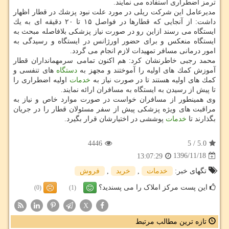
ترمز اضطراری استفاده می نمایند.
مدیرعامل این شركت ریلی در مورد علت نبود پزشك در قطار اظهار
داشت: از آنجایی كه قطارها در فواصل ۱۵ تا ۲۰ دقیقه ای به یك
ایستگاه می رسند ازاین رو در صورت نیاز پزشكی بلافاصله مبحث به
ایستگاه منعكس و برای حضور اورژانس در ایستگاه و رسیدگی به
امور درمانی مسافر تمهیدات لازم انجام می گردد.
محمد رجبی خاطرنشان كرد: هم اكنون تمامی سرمهمانداران قطار
آموزش كمك های اولیه را آموختند و مجهز به
دستگاه
های تنفسی و
كمك های اولیه هستند تا در صورت نیاز به
خدمات
اولیه اضطراری را
تا پیش از رسیدن به ایستگاه به مسافران ارائه نمایند.
وی همینطور از مسافران خواست در صورت موارد خاص و نیاز به
مراقبت های ویژه پزشكی پیش از سفر مسئولان قطار را در جریان
بگذارند تا
خدمات
پوششی در اختیارشان قرار بگیرد.
4446
5
/
5.0
1396/11/18
13:07:29
تگهای خبر:
خدمات
,
خرید
,
فروش
این پست مرکز املاک را می پسندید؟
(0)
(1)
X
تازه ترین مطالب مرتبط