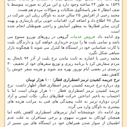
۱۵۳۹ به طور ۲۴ ساعته وجود دارد و این مركز به صورت متوسط با
صف انتظار ۸ نفر پاسخگوی شكایات و سؤالات مردم هم هست.
محمد رجبی از افزایش ۲۵ سالن جدید به ناوگان ریلی این شركت در
سال ۹۷ اطلاع داد و اضافه كرد: اقدامات خوبی برای بازسازی و بهینه
كردن سایر قطارها به منظور آسایش و راحتی هموطنان انجام شده
است.
وی ادامه داد:
فروش
خدمات
گروهی در روزهای نورزو ممنوع می
باشد و تمامی بلیت ها را مردم خریداری خواهند كرد و دارندگان بلیت
با كارت شناسایی خود در ایستگاه ها كنترل می شوند تا هیچگونه بازار
سیاهی شكل نگیرد.
محمد رجبی با اشاره به ثابت ماندن نرخ بلیت از آذر ۹۴ تابحال به
مردم سفارش كرد با برنامه ریزی و توزیع سفرهای خود از تخفیف ۳۰
درصدی در بعضی ایام نوروز بهره مند شوند و هزینه سفر خویش را
كاهش دهند.
نرخ جریمه كشیدن ترمز اضطراری قطار؛ ۱۰۰ هزار تومان
وی درباره نرخ جریمه كشیدن ترمز اضطاری قطار اظهار داشت: نرخ
جریمه كشیدن ترمز اضطراری قطار ۱۰۰ هزار تومان است اما با
احتساب به تاخیر انداختن حركت قطارهای دیگر، نكات ایمنی و آزاد
كردن دوباره ترمز به علت پیچیدگی های فنی به مراتب هزینه های
بیشتری به ناوگان وارد می گردد.
وی ادامه داد: خوشبختانه آمار ترمزهای اضطراری كاهش یافته اما
همچنان كودكان به صورت سهوی و برخی مسافران به علت عدم
اطمینان از سوار شدن همراهان خود در ایستگاه های بین مسیر از