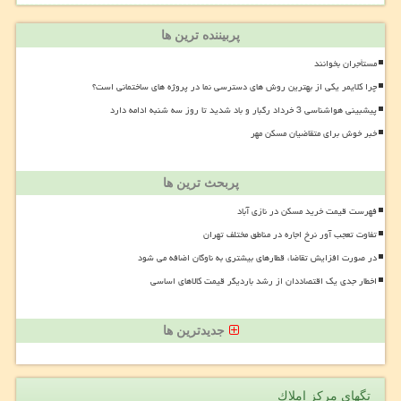
پربیننده ترین ها
مستأجران بخوانند
چرا کلایمر یکی از بهترین روش های دسترسی نما در پروژه های ساختمانی است؟
پیشبینی هواشناسی 3 خرداد رگبار و باد شدید تا روز سه شنبه ادامه دارد
خبر خوش برای متقاضیان مسکن مهر
پربحث ترین ها
فهرست قیمت خرید مسکن در نازی آباد
تفاوت تعجب آور نرخ اجاره در مناطق مختلف تهران
در صورت افزایش تقاضا، قطارهای بیشتری به ناوگان اضافه می شود
اخطار جدی یک اقتصاددان از رشد باردیگر قیمت کالاهای اساسی
جدیدترین ها
تگهای مركز املاك