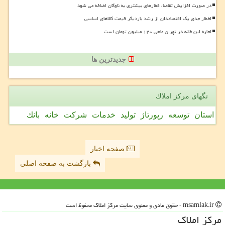
در صورت افزایش تقاضا، قطارهای بیشتری به ناوگان اضافه می شود
اخطار جدی یک اقتصاددان از رشد باردیگر قیمت کالاهای اساسی
اجاره این خانه در تهران ماهی ۱۲۰ میلیون تومان است
جدیدترین ها
تگهای مركز املاك
استان
توسعه
رپورتاژ
تولید
خدمات
شركت
خانه
بانك
صفحه اخبار
بازگشت به صفحه اصلی
msamlak.ir - حقوق مادی و معنوی سایت مركز املاك محفوظ است
مركز املاك