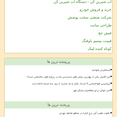
آب شیرین کن - دستگاه آب شیرین کن
خرید و فروش خودرو
شرکت صنعتی سخت پوشش
طراحی سایت
فیش حج
قیمت بیسیم باوفنگ
کوتاه کننده لینک
پربیننده ترین ها
مستأجران بخوانند
چرا کلایمر یکی از بهترین روش های دسترسی نما در پروژه های ساختمانی است؟
پیشبینی هواشناسی 3 خرداد رگبار و باد شدید تا روز سه شنبه ادامه دارد
خبر خوش برای متقاضیان مسکن مهر
پربحث ترین ها
تفاوت تعجب آور نرخ اجاره در مناطق مختلف تهران