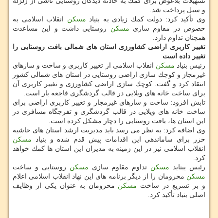
تسهیلات بلاعوض برای كمك به حادثه دیدگان روستایی ناشی از زلزله
و سیل پرداخت شد.
وی تأكید كرد: دولت كمك زیادی به بنیاد
مسكن
انقلاب اسلامی به
خصوص در مقاوم سازی
مسكن
روستایی داشت و این مساعدت
همچنان تداوم دارد.
تغییر كاربری اراضی كشاورزی استان های شمالی
بافت روستایی را
تغییر داده است
رئیس بنیاد
مسكن
انقلاب اسلامی از تغییر كاربری و ساخت و سازهای
غیرمجاز و كوچك سازی اراضی روستایی در استان های شمالی كشور
انتقاد كرد و گفت: كوچك سازی اراضی كشاورزی و تغییر كاربری آن
برای ساخت خانه های ویلایی در قالب گردشگری فاجعه بار است.
تابش افزود: ساخت و سازهای غیرمجاز و تغییر كاربری اراضی برای
ساخت خانه های ویلایی در قالب گردشگری و تفرجگاه مسافری در
این استان ها، بافت روستایی را دچار مشكل كرده است.
وی اضافه كرد: به نظر می رسد باید مدیریت ارشد استان های حاشیه
خزر برای ساماندهی این اقدامات پیش قدم شده و بنیاد
مسكن
انقلاب اسلامی نیز در این زمینه به مدیران این استان ها كمك خواهد
كرد.
رئیس یبناید
مسكن
تداوم مقاوم سازی
مسكن
روستایی و ساخت
مسكن
محرومان را از دیگر برنامه های این نهاد انقلاب اسلامی اعلام
و بر تسریع در ساخت
مسكن
محرومان به عنوان یكی از وظایف
اصلی بنیاد تأكید كرد.