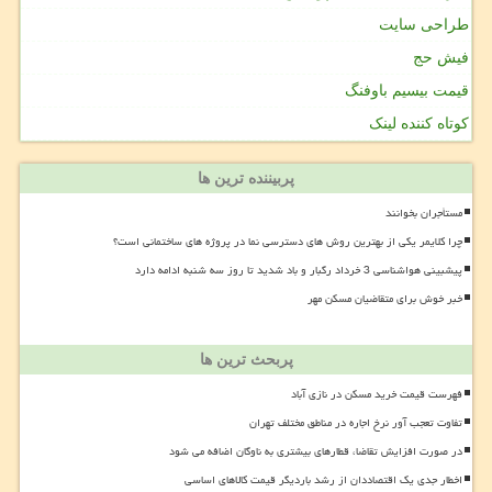
طراحی سایت
فیش حج
قیمت بیسیم باوفنگ
کوتاه کننده لینک
پربیننده ترین ها
مستأجران بخوانند
چرا کلایمر یکی از بهترین روش های دسترسی نما در پروژه های ساختمانی است؟
پیشبینی هواشناسی 3 خرداد رگبار و باد شدید تا روز سه شنبه ادامه دارد
خبر خوش برای متقاضیان مسکن مهر
پربحث ترین ها
فهرست قیمت خرید مسکن در نازی آباد
تفاوت تعجب آور نرخ اجاره در مناطق مختلف تهران
در صورت افزایش تقاضا، قطارهای بیشتری به ناوگان اضافه می شود
اخطار جدی یک اقتصاددان از رشد باردیگر قیمت کالاهای اساسی