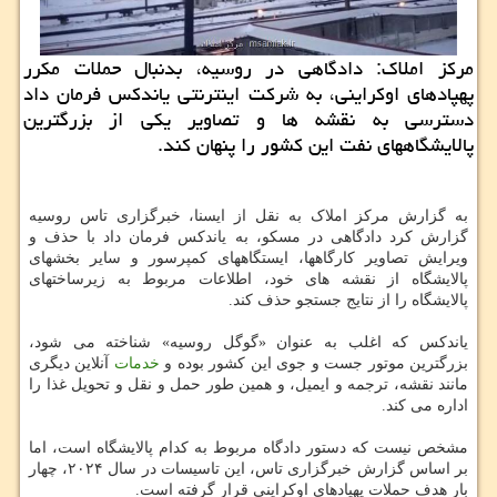
مرکز املاک: دادگاهی در روسیه، بدنبال حملات مکرر
پهپادهای اوکراینی، به شرکت اینترنتی یاندکس فرمان داد
دسترسی به نقشه ها و تصاویر یکی از بزرگترین
پالایشگاههای نفت این کشور را پنهان کند.
به گزارش مرکز املاک به نقل از ایسنا، خبرگزاری تاس روسیه
گزارش کرد دادگاهی در مسکو، به یاندکس فرمان داد با حذف و
ویرایش تصاویر کارگاهها، ایستگاههای کمپرسور و سایر بخشهای
پالایشگاه از نقشه های خود، اطلاعات مربوط به زیرساختهای
پالایشگاه را از نتایج جستجو حذف کند.
یاندکس که اغلب به عنوان «گوگل روسیه» شناخته می شود،
بزرگترین موتور جست و جوی این کشور بوده و
خدمات
آنلاین دیگری
مانند نقشه، ترجمه و ایمیل، و همین طور حمل و نقل و تحویل غذا را
اداره می کند.
مشخص نیست که دستور دادگاه مربوط به کدام پالایشگاه است، اما
بر اساس گزارش خبرگزاری تاس، این تاسیسات در سال ۲۰۲۴، چهار
بار هدف حملات پهپادهای اوکراینی قرار گرفته است.