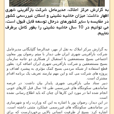
به گزارش مرکز املاک، مدیرعامل شرکت بازآفرینی شهری
اظهار داشت: میزان حاشیه نشینی و اسکان غیررسمی کشور
در مقایسه با سایر کشورهای درحال توسعه قابل قبول است،
می توانیم در 10 سال حاشیه نشینی را بطور کامل برطرف
نماییم.
به گزارش مرکز املاک به نقل از مهر، عبدالرضا گلپایگانی مدیرعامل
شرکت بازآفرینی شهری ایران طی دیدار با میثم رضوان پور معاون
اجتماعی بسیج مستضعفین با استقبال از همکاری دو جانبه سازمان
بسیج مستضعفین و شرکت بازآفرینی شهری ایران اضافه کرد: بطور
قطع استفاده از شبکه مردمی بسیج کمک مؤثری به پیشبرد اهداف و
پروژه های شرکت می کند و این مهم نیازمند تعریف یک برنامه اقدام
مشترک است.
دبیر ستاد ملی بازآفرینی شهری پایدار بیان داشت: در عرصه
ساماندهی سکونتگاه های غیررسمی طی ۱۵ سال قبل کارهای خوبی
انجام شده اما در مورد این کارها آن چنان که باید اطلاع رسانی نشده
است.
در این دیدار، رضوان پور با اشاره به این که وزارت راه و شهرسازی
در ساماندهی سکونتگاه های غیررسمی عملکرد مثبتی داشته است،
اشاره کرد: بسیج از ظرفیت انسانی بالایی برخوردارست که برای