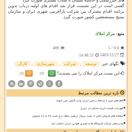
های غیررسمی و حاشیه نشینان با شتاب بیشتری صورت گیرد.
گفتنی است در این نشست قرار شد اقدام های اولیه درباب تدوین
برنامه اقدام مشترک بین شرکت بازآفرینی شهری ایران و سازمان
بسیج مستضعفین کشور صورت گیرد.
منبع:
مركز املاك
409
5
/
0.0
1403/12/27
14:48:31
تگهای خبر:
توسعه
,
شركت
,
شهرسازی
,
كارگر
این پست مرکز املاک را می پسندید؟
(0)
(0)
X
تازه ترین مطالب مرتبط
قطارهای چین با بارنامه رسمی ایران وارد کشور نمی شوند
فهرست قیمت خرید مسکن در تبریز
سامانه های فروش خالی از بلیت پرواز اربعین سقف نرخ بلیت ۲۴ و ۲۸ میلیون
مدیرعامل شرکت فرودگاه ها و ناوبری هوایی ایران انتخاب شد