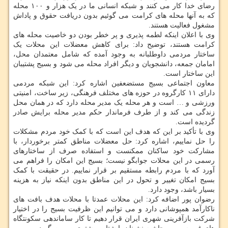
رضای خدا کار می کنند و شبکه انسانی ما در یک هزار و ۱۰۰ محله
که به آنها محله های کرامت می گوئیم بدون دریافت حقوق و پاداش
مشغول فعالیت هستند.
وی با اعلان اینکه لطمه پذیری و پر خطر بودن دو خاصیت محله های
کرامت هستند، توضیح داد: برای کاهش معضلات این محلات یک
ساختار مردمی داوطلبانه به وجود آمده که شامل معتمدان محل،
امامان جمعه، دانشجویان و دیگر افراد محله می شود و بسیج پشتیبان
این ساختار است.
معاون اجتماعی بسیج مستضعفین اشاره کرد: این شبکه مردمی
دارای ۱۱ کارگروه در حوزه های مختلف فرهنگی، زیر ساخت، امنیتی
ورزشی و … است و هر محله یک مدیر محله دارد که در همان محل
زندگی می کند و از طرف فرماندار حکم مدیر محله برایش صادر
گردیده است.
وی با تأکید بر این که هدف این است که با کمک خود مردم مشکلات
را حل نماییم، اشاره کرد: حل معضلات مناطق کمتر برخوردار، با
مشارکت خود ساکنان ممکنست و استفاده صرف از ساختارهای
رسمی در این محلات جوابگو نیست؛ بسیج این امکان را فراهم می
آورد که با مردم رابطه مستقیم بر قرار نماییم. در حقیقت با کمک
بسیج امکان تغییر و تحول در این مناطق بدون اینکه نیاز به هزینه
بسیار باشد، وجود دارد.
رضوان پور اضافه کرد: این محلات عمدتا با محلات هدف بافت های
ناکارآمد همپوشانی دارد و می توانیم این ظرفیت بسیج را در اختیار
شرکت بازآفرینی شهری ایران قرار دهیم تا کار ساماندهی سکونتگاه