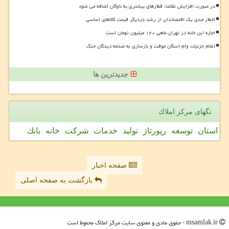
در صورت افزایش تقاضا، قطارهای بیشتری به ناوگان اضافه می شود
اخطار جدی یک اقتصاددان از رشد باردیگر قیمت کالاهای اساسی
اجاره این خانه در تهران ماهی ۱۲۰ میلیون تومان است
اعلام جزئیات وام اسکان موقت و بازسازی به صدمه دیدگان جنگ
جدیدترین ها
تگهای مركز املاك
استان
توسعه
رپورتاژ
تولید
خدمات
شركت
خانه
بانك
صفحه اخبار
بازگشت به صفحه اصلی
msamlak.ir - حقوق مادی و معنوی سایت مركز املاك محفوظ است