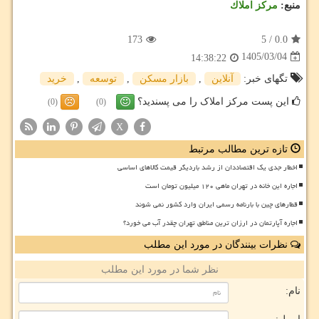
منبع:
مركز املاك
173
5
/
0.0
1405/03/04
14:38:22
تگهای خبر:
آنلاین
,
بازار مسكن
,
توسعه
,
خرید
این پست مرکز املاک را می پسندید؟
(0)
(0)
X
تازه ترین مطالب مرتبط
اخطار جدی یک اقتصاددان از رشد باردیگر قیمت کالاهای اساسی
اجاره این خانه در تهران ماهی ۱۲۰ میلیون تومان است
قطارهای چین با بارنامه رسمی ایران وارد کشور نمی شوند
اجاره آپارتمان در ارزان ترین مناطق تهران چقدر آب می خورد؟
نظرات بینندگان در مورد این مطلب
نظر شما در مورد این مطلب
نام: