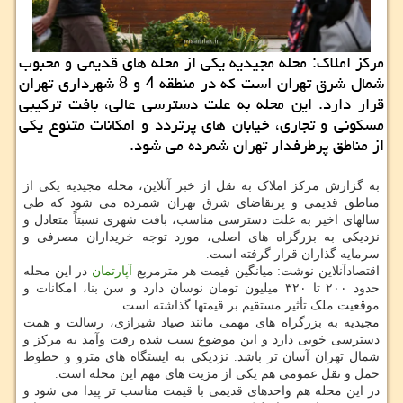
مرکز املاک: محله مجیدیه یکی از محله های قدیمی و محبوب
شمال شرق تهران است که در منطقه 4 و 8 شهرداری تهران
قرار دارد. این محله به علت دسترسی عالی، بافت ترکیبی
مسکونی و تجاری، خیابان های پرتردد و امکانات متنوع یکی
از مناطق پرطرفدار تهران شمرده می شود.
به گزارش مرکز املاک به نقل از خبر آنلاین، محله مجیدیه یکی از
مناطق قدیمی و پرتقاضای شرق تهران شمرده می شود که طی
سالهای اخیر به علت دسترسی مناسب، بافت شهری نسبتاً متعادل و
نزدیکی به بزرگراه های اصلی، مورد توجه خریداران مصرفی و
سرمایه گذاران قرار گرفته است.
اقتصادآنلاین نوشت: میانگین قیمت هر مترمربع
آپارتمان
در این محله
حدود ۲۰۰ تا ۳۲۰ میلیون تومان نوسان دارد و سن بنا، امکانات و
موقعیت ملک تأثیر مستقیم بر قیمتها گذاشته است.
مجیدیه به بزرگراه های مهمی مانند صیاد شیرازی، رسالت و همت
دسترسی خوبی دارد و این موضوع سبب شده رفت وآمد به مرکز و
شمال تهران آسان تر باشد. نزدیکی به ایستگاه های مترو و خطوط
حمل و نقل عمومی هم یکی از مزیت های مهم این محله است.
در این محله هم واحدهای قدیمی با قیمت مناسب تر پیدا می شود و