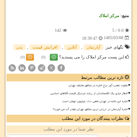
منبع:
مركز املاك
142
5
/
0.0
1405/03/08
18:39:47
تگهای خبر:
آپارتمان
,
آنلاین
,
افزایش قیمت
,
بدن
این پست مرکز املاک را می پسندید؟
(0)
(0)
X
تازه ترین مطالب مرتبط
تفاوت تعجب آور نرخ اجاره در مناطق مختلف تهران
اخطار جدی یک اقتصاددان از رشد باردیگر قیمت کالاهای اساسی
اجاره این خانه در تهران ماهی ۱۲۰ میلیون تومان است
اجاره آپارتمان در ارزان ترین مناطق تهران چقدر آب می خورد؟
نظرات بینندگان در مورد این مطلب
نظر شما در مورد این مطلب