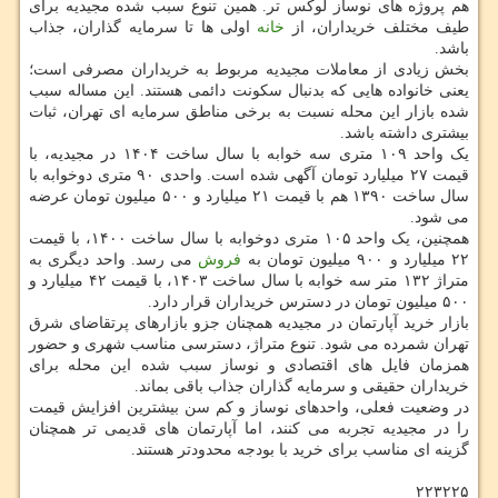
هم پروژه های نوساز لوکس تر. همین تنوع سبب شده مجیدیه برای
طیف مختلف خریداران، از
خانه
اولی ها تا سرمایه گذاران، جذاب
باشد.
بخش زیادی از معاملات مجیدیه مربوط به خریداران مصرفی است؛
یعنی خانواده هایی که بدنبال سکونت دائمی هستند. این مساله سبب
شده بازار این محله نسبت به برخی مناطق سرمایه ای تهران، ثبات
بیشتری داشته باشد.
یک واحد ۱۰۹ متری سه خوابه با سال ساخت ۱۴۰۴ در مجیدیه، با
قیمت ۲۷ میلیارد تومان آگهی شده است. واحدی ۹۰ متری دوخوابه با
سال ساخت ۱۳۹۰ هم با قیمت ۲۱ میلیارد و ۵۰۰ میلیون تومان عرضه
می شود.
همچنین، یک واحد ۱۰۵ متری دوخوابه با سال ساخت ۱۴۰۰، با قیمت
۲۲ میلیارد و ۹۰۰ میلیون تومان به
فروش
می رسد. واحد دیگری به
متراژ ۱۳۲ متر سه خوابه با سال ساخت ۱۴۰۳، با قیمت ۴۲ میلیارد و
۵۰۰ میلیون تومان در دسترس خریداران قرار دارد.
بازار خرید آپارتمان در مجیدیه همچنان جزو بازارهای پرتقاضای شرق
تهران شمرده می شود. تنوع متراژ، دسترسی مناسب شهری و حضور
همزمان فایل های اقتصادی و نوساز سبب شده این محله برای
خریداران حقیقی و سرمایه گذاران جذاب باقی بماند.
در وضعیت فعلی، واحدهای نوساز و کم سن بیشترین افزایش قیمت
را در مجیدیه تجربه می کنند، اما آپارتمان های قدیمی تر همچنان
گزینه ای مناسب برای خرید با بودجه محدودتر هستند.
۲۲۳۲۲۵