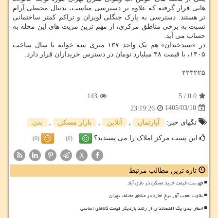
هایی قرار گرفته که علاوه بر دسترسی مناسب، بدنبال محیطی آرام
تر هستند. دسترسی به پارک جنگلی لویزان و تراکم کمتر ساختمانی
نسبت به برخی مناطق مرکزی، از مهم ترین مزیت های این محله به
حساب می آید.
در «سیدخندان» هم یک واحد ۱۳۷ متری سه خوابه با سال ساخت
۱۴۰۵، با قیمت ۴۸ میلیارد تومان در دسترس خریداران قرار دارد.
۲۲۳۲۲۵
143
5
/
0.0
1405/03/10
23:19:26
تگهای خبر:
آپارتمان
,
آنلاین
,
بازار مسكن
,
بدن
این پست مرکز املاک را می پسندید؟
(0)
(0)
X
تازه ترین مطالب مرتبط
فهرست قیمت خرید مسکن در نازی آباد
تفاوت تعجب آور نرخ اجاره در مناطق مختلف تهران
اخطار جدی یک اقتصاددان از رشد باردیگر قیمت کالاهای اساسی