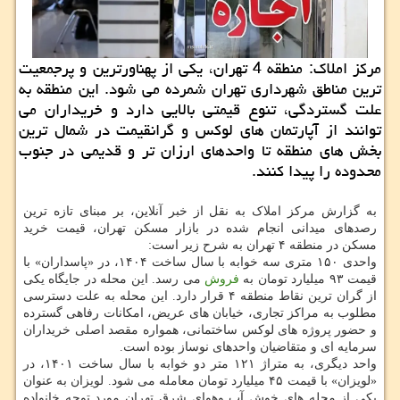
مرکز املاک: منطقه 4 تهران، یکی از پهناورترین و پرجمعیت
ترین مناطق شهرداری تهران شمرده می شود. این منطقه به
علت گستردگی، تنوع قیمتی بالایی دارد و خریداران می
توانند از آپارتمان های لوکس و گرانقیمت در شمال ترین
بخش های منطقه تا واحدهای ارزان تر و قدیمی در جنوب
محدوده را پیدا کنند.
به گزارش مرکز املاک به نقل از خبر آنلاین، بر مبنای تازه ترین
رصدهای میدانی انجام شده در بازار مسکن تهران، قیمت خرید
مسکن در منطقه ۴ تهران به شرح زیر است:
واحدی ۱۵۰ متری سه خوابه با سال ساخت ۱۴۰۴، در «پاسداران» با
قیمت ۹۳ میلیارد تومان به
فروش
می رسد. این محله در جایگاه یکی
از گران ترین نقاط منطقه ۴ قرار دارد. این محله به علت دسترسی
مطلوب به مراکز تجاری، خیابان های عریض، امکانات رفاهی گسترده
و حضور پروژه های لوکس ساختمانی، همواره مقصد اصلی خریداران
سرمایه ای و متقاضیان واحدهای نوساز بوده است.
واحد دیگری، به متراژ ۱۲۱ متر دو خوابه با سال ساخت ۱۴۰۱، در
«لویزان» با قیمت ۴۵ میلیارد تومان معامله می شود. لویزان به عنوان
یکی از محله های خوش آب وهوای شرق تهران مورد توجه خانواده