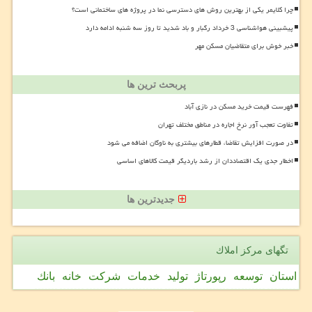
چرا کلایمر یکی از بهترین روش های دسترسی نما در پروژه های ساختمانی است؟
پیشبینی هواشناسی 3 خرداد رگبار و باد شدید تا روز سه شنبه ادامه دارد
خبر خوش برای متقاضیان مسکن مهر
پربحث ترین ها
فهرست قیمت خرید مسکن در نازی آباد
تفاوت تعجب آور نرخ اجاره در مناطق مختلف تهران
در صورت افزایش تقاضا، قطارهای بیشتری به ناوگان اضافه می شود
اخطار جدی یک اقتصاددان از رشد باردیگر قیمت کالاهای اساسی
جدیدترین ها
تگهای مركز املاك
استان
توسعه
رپورتاژ
تولید
خدمات
شركت
خانه
بانك