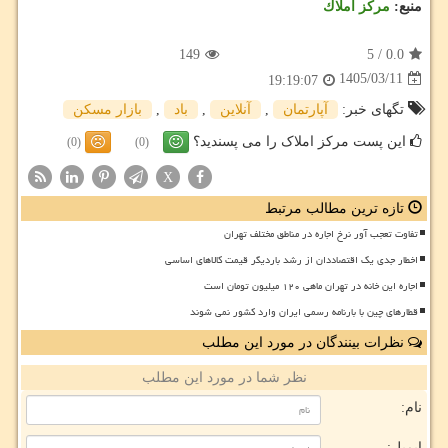
منبع:
مركز املاك
149
5
/
0.0
1405/03/11
19:19:07
تگهای خبر:
آپارتمان
,
آنلاین
,
باد
,
بازار مسكن
این پست مرکز املاک را می پسندید؟
(0)
(0)
X
تازه ترین مطالب مرتبط
تفاوت تعجب آور نرخ اجاره در مناطق مختلف تهران
اخطار جدی یک اقتصاددان از رشد باردیگر قیمت کالاهای اساسی
اجاره این خانه در تهران ماهی ۱۲۰ میلیون تومان است
قطارهای چین با بارنامه رسمی ایران وارد کشور نمی شوند
نظرات بینندگان در مورد این مطلب
نظر شما در مورد این مطلب
نام:
ایمیل: