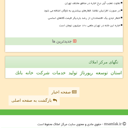
تفاوت تعجب آور نرخ اجاره در مناطق مختلف تهران
در صورت افزایش تقاضا، قطارهای بیشتری به ناوگان اضافه می شود
اخطار جدی یک اقتصاددان از رشد باردیگر قیمت کالاهای اساسی
اجاره این خانه در تهران ماهی ۱۲۰ میلیون تومان است
جدیدترین ها
تگهای مركز املاك
استان
توسعه
رپورتاژ
تولید
خدمات
شركت
خانه
بانك
صفحه اخبار
بازگشت به صفحه اصلی
msamlak.ir - حقوق مادی و معنوی سایت مركز املاك محفوظ است