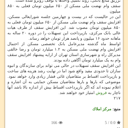
تزریق منابع بانکی، روند تکمیل واحدها با توقف روبرو شده است.
سقف وام نهضت ملی مسکن از ۶۵۰ میلیون تومان فعلی به ۸۵۰
میلیون
این در حالیست که در بیست و چهارمین جلسه شورایعالی مسکن،
افزایش سقف وام نهضت ملی مسکن از ۶۵۰ میلیون تومان فعلی به
۸۵۰ میلیون تومان مصوب شد. این افزایش سقف از طرف هیات
عالی بانک مرکزی، بازپرداخت این تسهیلات را در دوره ۲۰ ساله به
ماهانه حدود ۱۶ میلیون و پانصد هزار تومان خواهد رساند.
اواسط ماه گذشته مدیرعامل بانک تخصصی مسکن از احتمال
افزایش وام نهضت ملی مسکن به ۱.۲ میلیارد تومان و رضا خالقی
مدیرکل راه و شهرسازی استان تهران از ارایه پیشنهاد افزایش سقف
وام به یک میلیارد تومان آگاهی داده بودند.
این افزایش سقف تسهیلات در حالی می تواند برای سازندگان و انبوه
سازان تا حدودی مفید واقع شود اما در نهایت رشد هزینه های ساخت
و بازپرداخت اقساط بر متقاضیان غائی فشار زیادی وارد خواهد نمود.
موضوعی که بارها و بارها متقاضیان مسکن حمایتی به آن اشاره و
اعلام نموده اند که اگر بازپرداخت اقساط بیش از اندازه بالا باشد آنها
ناچار به
فروش
امتیاز خود خواهند شد.
۲۱۷
منبع:
مركز املاك
166
5
/
0.0