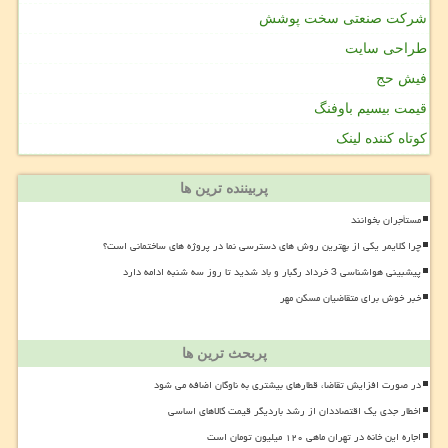
شرکت صنعتی سخت پوشش
طراحی سایت
فیش حج
قیمت بیسیم باوفنگ
کوتاه کننده لینک
پربیننده ترین ها
مستأجران بخوانند
چرا کلایمر یکی از بهترین روش های دسترسی نما در پروژه های ساختمانی است؟
پیشبینی هواشناسی 3 خرداد رگبار و باد شدید تا روز سه شنبه ادامه دارد
خبر خوش برای متقاضیان مسکن مهر
پربحث ترین ها
در صورت افزایش تقاضا، قطارهای بیشتری به ناوگان اضافه می شود
اخطار جدی یک اقتصاددان از رشد باردیگر قیمت کالاهای اساسی
اجاره این خانه در تهران ماهی ۱۲۰ میلیون تومان است