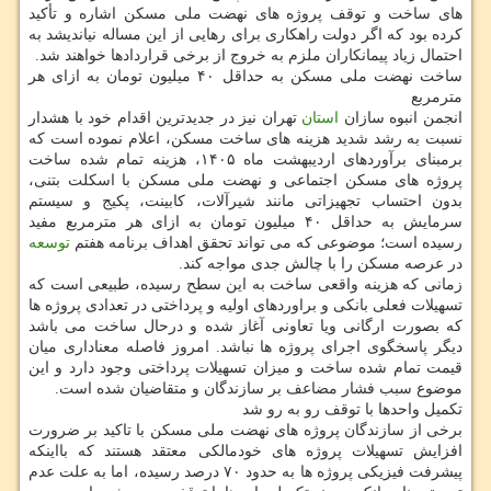
های ساخت و توقف پروژه های نهضت ملی مسکن اشاره و تأکید
کرده بود که اگر دولت راهکاری برای رهایی از این مساله نیاندیشد به
احتمال زیاد پیمانکاران ملزم به خروج از برخی قراردادها خواهند شد.
ساخت نهضت ملی مسکن به حداقل ۴۰ میلیون تومان به ازای هر
مترمربع
انجمن انبوه سازان
استان
تهران نیز در جدیدترین اقدام خود با هشدار
نسبت به رشد شدید هزینه های ساخت مسکن، اعلام نموده است که
برمبنای برآوردهای اردیبهشت ماه ۱۴۰۵، هزینه تمام شده ساخت
پروژه های مسکن اجتماعی و نهضت ملی مسکن با اسکلت بتنی،
بدون احتساب تجهیزاتی مانند شیرآلات، کابینت، پکیج و سیستم
سرمایش به حداقل ۴۰ میلیون تومان به ازای هر مترمربع مفید
رسیده است؛ موضوعی که می تواند تحقق اهداف برنامه هفتم
توسعه
در عرصه مسکن را با چالش جدی مواجه کند.
زمانی که هزینه واقعی ساخت به این سطح رسیده، طبیعی است که
تسهیلات فعلی بانکی و براوردهای اولیه و پرداختی در تعدادی پروژه ها
که بصورت ارگانی ویا تعاونی آغاز شده و درحال ساخت می باشد
دیگر پاسخگوی اجرای پروژه ها نباشد. امروز فاصله معناداری میان
قیمت تمام شده ساخت و میزان تسهیلات پرداختی وجود دارد و این
موضوع سبب فشار مضاعف بر سازندگان و متقاضیان شده است.
تکمیل واحدها با توقف رو به رو شد
برخی از سازندگان پروژه های نهضت ملی مسکن با تاکید بر ضرورت
افزایش تسهیلات پروژه های خودمالکی معتقد هستند که بااینکه
پیشرفت فیزیکی پروژه ها به حدود ۷۰ درصد رسیده، اما به علت عدم