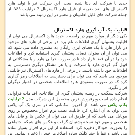
جدی با شرکت ای دیتا شده است. این شرکت نیز با تولید هارد
اکسترنال های ضد ضربه از قبیل هارد اکسترنال 2 ترابایت A85 از
جمله شرکت های قابل اطمینان و معتبر در این زمینه می باشد.
قابلیت بک آپ گیری هارد اکسترنال
یکی دیگر از موارد مهم در رابطه با خرید هارد اکسترنال می توان از
قابلیت پشتیبان گیری اطلاعات نام برد. در برخی از هارد های موجود
در بازار هارد با یک فضای ابری رایگان به مشتری داده می شود که
می توان از آن بعنوان فضای پشتیبان گیری استفاده کرد و اطلاعات
خود را در آن فضا قرار داد تا در صورت خرابی هارد و یا مشکلاتی از
قبیل گم کردن هارد یا سرقت و یا هر مشکل دیگری دسترسی به
اطلاعات خود داشته باشید. در برخی از هارد های اکسترنال نیز قابلیتی
موجود می باشد که می توان برای دسترسی به اطلاعات رمز گذاری
کرد که در صورت مفقودی هارد اطلاعات شخصی در اختیار دیگران
قرار نگیرد.
شرکت سیگیت در زمینه پشتیبان گیری از اطلاعات، اقدامات فراوانی
انجام داده است وپرفروش ترین محصول این شرکت مدل
2 ترابایت
بکاپ پلاس
می باشد. از آخرین امکاناتی که در سری بک آپ پلاس
می توان به آن اشاره کرد قابلیت نصب نرم افزار مخصوص بر روی
موبایل می باشد که از طریق آن می توان از عکس ها و فایل های
شخصی و مهم خود نسخه پشتیبان گرفت و عکس های شبکه اجتماعی
را بصورت خودکار ذخیره کرد. استفاده از این نرم افزار بسیار ساده
می باشد و تنها با چند کلیک ساده اطلاعات خود را ذخیره نمایید. این