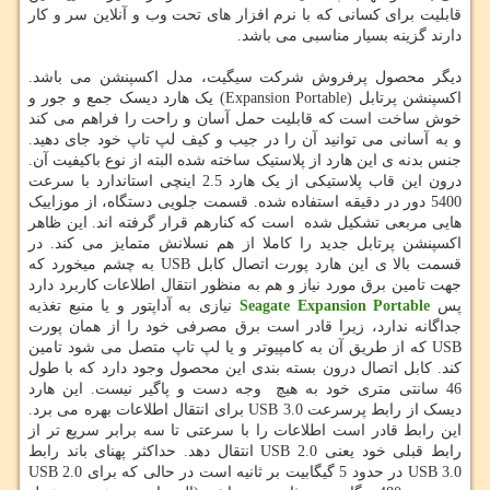
قابلیت برای کسانی که با نرم افزار های تحت وب و آنلاین سر و کار
دارند گزینه بسیار مناسبی می باشد.
دیگر محصول پرفروش شرکت سیگیت، مدل اکسپنشن می باشد.
اکسپنشن پرتابل (Expansion Portable) یک هارد دیسک جمع و جور و
خوش ساخت است که قابلیت حمل آسان و راحت را فراهم می کند
و به آسانی می توانید آن را در جیب و کیف لپ تاپ خود جای دهید.
جنس بدنه ی این هارد از پلاستیک ساخته شده البته از نوع باکیفیت آن.
درون این قاب پلاستیکی از یک هارد 2.5 اینچی استاندارد با سرعت
5400 دور در دقیقه استفاده شده. قسمت جلویی دستگاه، از موزاییک
هایی مربعی تشکیل شده است که کنارهم قرار گرفته اند. این ظاهر
اکسپنشن پرتابل جدید را کاملا از هم نسلانش متمایز می کند. در
قسمت بالا ی این هارد پورت اتصال کابل USB به چشم میخورد که
جهت تامین برق مورد نیاز و هم به منظور انتقال اطلاعات کاربرد دارد
پس
Seagate Expansion Portable
نیازی به آداپتور و یا منبع تغذیه
جداگانه ندارد، زیرا قادر است برق مصرفی خود را از همان پورت
USB که از طریق آن به کامپیوتر و یا لپ تاپ متصل می شود تامین
کند. کابل اتصال درون بسته بندی این محصول وجود دارد که با طول
46 سانتی متری خود به هیچ وجه دست و پاگیر نیست. این هارد
دیسک از رابط پرسرعت USB 3.0 برای انتقال اطلاعات بهره می برد.
این رابط قادر است اطلاعات را با سرعتی تا سه برابر سریع تر از
رابط قبلی خود یعنی USB 2.0 انتقال دهد. حداکثر پهنای باند رابط
USB 3.0 در حدود 5 گیگابیت بر ثانیه است در حالی که برای USB 2.0