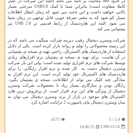
در حدود 480 مگابیت بر ثانیه می باشد (البته این سرعت در عمل
کاملا متفاوت است) بنابراین شما با کمک USB3.0 سرعتی بسیار
بالایی خواهید داشت و این باعث می شود که زمان انتقال اطلاعات
بسیار کم شود که به معنی صرفه جویی قابل توجهی در زمان شما
می شود. البته این هارددیسک از رابط قدیمی تر USB 2.0 نیز
پشتیبانی می کند.
شرکت وسترن دیجیتال رقیب دیرینه شرکت سیگیت می باشد که در
این زمینه محصولاتی را تولید و روانه بازار کرده است. یکی از دلایل
استفاده از هارددیسک های اکسترنال، راحتی تهیه ی نسخه ی پشتیبانی
در آن هاست. برای تهیه ی نسخه ی پشتیبان نرم افزارهای زیادی
توسط شرکت های نرم افزاری تولید شده است؛ ولی این بار شرکت
وسترن دیجیتال دست به کار شده و نرم افزار رایگانی را برای
هارددیسک های اکسترنال خود تولید کرده است. این نرم افزار به
سادگی چند کلیک می تواند از اطلاعات، نسخه ی پشتیبان بگیرد.
رایگان بودن و سازگاری بسیار زیاد با محصولات شرکت وسترن
دیجیتال از ویژگی های این نرم افزار است. از پرفروش ترین هارد
اکسترنال های موجود در بازار از برند وسترن دیجیتال می توان به
مدل وسترن دیجیتال مای پاسپورت 2 ترابایت اشاره کرد.
4575
5
/
5.0
1396/12/14
14:06:55