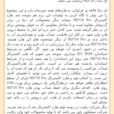
ای دیتا HD720 2 ترابایت می باشد.
ای دیتا علاقه ی فراوانی به هاردهای همه چیزتمام دارد و این موضوع
را می توان با نگاه کردن به تولیدات این برند هم متوجه شد. هارد
اکسترنال HD710 Pro مشابه دیگر محصولات ای دیتا در برابر
گردوغبار مقاوم است و با ساختار مقاومی که به عنوان پوشش برای
آن در نظر گرفته شده، نمی گذارد حتی ذره ای غبار به محیط درونی
هارد وارد شود. در کنار این قابلیت، ضدآب بودن و نفوذناپذیری آب به
داخل بدنه ی HD710 Pro از دیگر مشخصه های این هارد هستند.
HD710 Pro می تواند مثل یک زیردریایی در آب فرو رود و به مدت یک
ساعت در عمق 2متری آب غوطه ور شود. اگر نگاهی به شرایط
استاندارد IEC IPX8 بیندازیم، متوجه می شویم که هارد اکسترنال
HD710 Pro حتی روی این استاندارد را هم سفید کرده و از شرایط
استاندارد یادشده هم ضدآب تر است. داشتن یک هارداکسترنال
ضدآب، هرکسی را وسوسه می کند تا برای یک بار هم که شده آن را
درون آب بیندازد. خیالتان راحت باشد که می توانید با اطمینان کامل
این تست را انجام دهید و هارد اکسترنال HD710 Pro فراتر از سطح
انتظارتان ظاهر خواهد شد. درنظرگرفتن یک درپوش برای پورت USB
روی هارد، اقدام دیگری برای حفظ ضدآب بودن هارد HD710 Pro
است. درپوش کانکتور به راحتی در جای خود محکم می شود و می
توانید در زمان استفاده نکردن از هارد، این درپوش را در جای خود
محکم کنید.
دیگر شرکت رقیب در زمینه تولید هارد اکسترنال ضد آب و ضد ضربه،
شرکت سیلیکون پاور می باشد که با تولید محصولات خود وارد رقابت