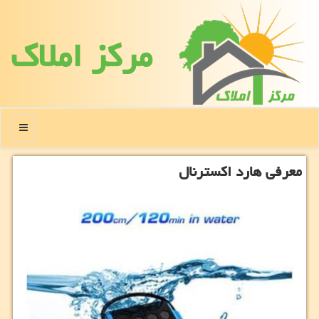
مركز املاك
منو
معرفی هارد اكسترنال