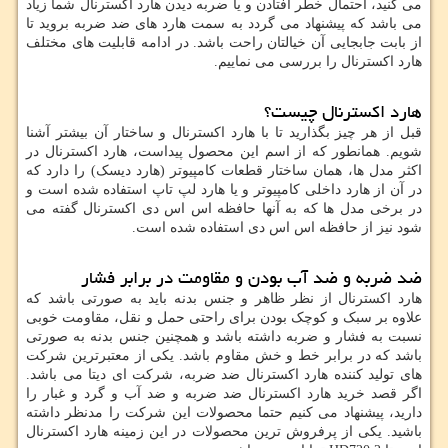
می کنید، احتمال خطر افتادن و یا ضربه دیدن هارد اکسترنال شما زیاد
می باشد که پیشنهاد می گردد به سمت هارد های ضد ضربه بروید تا
از بابت جابجایی آن خیالتان راحت باشد. در ادامه قابلیت های مختلف
هارد اکسترنال را بررسی می نماییم.
هارد اکسترنال چیست؟
قبل از هر چیز بگذارید تا با هارد اکسترنال و ساختار آن بیشتر آشنا
شویم. همانطور که از اسم این محصول پیداست، هارد اکسترنال در
اکثر مدل ها، همان ساختار قطعات کامپیوتر (هارد دیسک) را دارد که
در آن از هارد داخلی کامپیوتر و یا هارد لپ تاپ استفاده شده است و
در برخی مدل ها که به آنها حافظه اس اس دی اکسترنال گفته می
شود نیز از حافظه اس اس دی استفاده شده است.
ضد ضربه و ضد آب بودن و مقاومت در برابر فشار
هارد اکسترنال از نظر ظاهر و جنس بدنه باید به صورتی باشد که
علاوه بر سبک و کوچک بودن برای راحتی حمل و نقل، مقاومت خوبی
نسبت به فشار و ضربه داشته باشد و همچنین جنس بدنه به صورتی
باشد که در برابر خط و خش مقاوم باشد. یکی از معتبرترین شرکت
های تولید کننده هارد اکسترنال ضد ضربه، شرکت ای دیتا می باشد.
اگر قصد خرید هارد اکسترنال ضد ضربه و ضد آب و گرد و غبار را
دارید، پیشنهاد می کنیم حتما محصولات این شرکت را مدنظر داشته
باشید. یکی از پرفروش ترین محصولات در این زمینه هارد اکسترنال