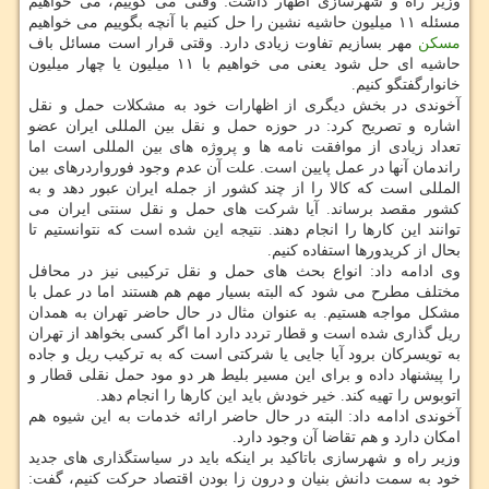
وزیر راه و شهرسازی اظهار داشت: وقتی می گوییم، می خواهیم
مسئله ۱۱ میلیون حاشیه نشین را حل كنیم با آنچه بگوییم می خواهیم
مسكن
مهر بسازیم تفاوت زیادی دارد. وقتی قرار است مسائل باف
حاشیه ای حل شود یعنی می خواهیم با ۱۱ میلیون یا چهار میلیون
خانوارگفتگو كنیم.
آخوندی در بخش دیگری از اظهارات خود به مشكلات حمل و نقل
اشاره و تصریح كرد: در حوزه حمل و نقل بین المللی ایران عضو
تعداد زیادی از موافقت نامه ها و پروژه های بین المللی است اما
راندمان آنها در عمل پایین است. علت آن عدم وجود فورواردرهای بین
المللی است كه كالا را از چند كشور از جمله ایران عبور دهد و به
كشور مقصد برساند. آیا شركت های حمل و نقل سنتی ایران می
توانند این كارها را انجام دهند. نتیجه این شده است كه نتوانستیم تا
بحال از كریدورها استفاده كنیم.
وی ادامه داد: انواع بحث های حمل و نقل تركیبی نیز در محافل
مختلف مطرح می شود كه البته بسیار مهم هم هستند اما در عمل با
مشكل مواجه هستیم. به عنوان مثال در حال حاضر تهران به همدان
ریل گذاری شده است و قطار تردد دارد اما اگر كسی بخواهد از تهران
به تویسركان برود آیا جایی یا شركتی است كه به تركیب ریل و جاده
را پیشنهاد داده و برای این مسیر بلیط هر دو مود حمل نقلی قطار و
اتوبوس را تهیه كند. خیر خودش باید این كارها را انجام دهد.
آخوندی ادامه داد: البته در حال حاضر ارائه خدمات به این شیوه هم
امكان دارد و هم تقاضا آن وجود دارد.
وزیر راه و شهرسازی باتاكید بر اینكه باید در سیاستگذاری های جدید
خود به سمت دانش بنیان و درون زا بودن اقتصاد حركت كنیم، گفت: