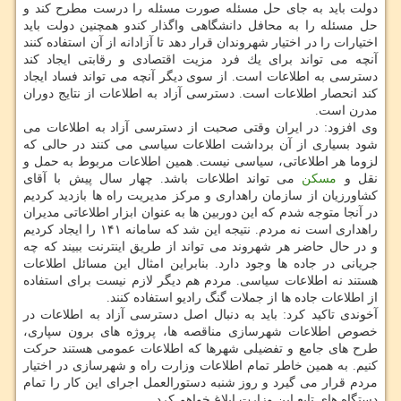
دولت باید به جای حل مسئله صورت مسئله را درست مطرح كند و
حل مسئله را به محافل دانشگاهی واگذار كندو همچنین دولت باید
اختیارات را در اختیار شهروندان قرار دهد تا آزادانه از آن استفاده كنند
آنچه می تواند برای یك فرد مزیت اقتصادی و رقابتی ایجاد كند
دسترسی به اطلاعات است. از سوی دیگر آنچه می تواند فساد ایجاد
كند انحصار اطلاعات است. دسترسی آزاد به اطلاعات از نتایج دوران
مدرن است.
وی افزود: در ایران وقتی صحبت از دسترسی آزاد به اطلاعات می
شود بسیاری از آن برداشت اطلاعات سیاسی می كنند در حالی كه
لزوما هر اطلاعاتی، سیاسی نیست. همین اطلاعات مربوط به حمل و
نقل و
مسكن
می تواند اطلاعات باشد. چهار سال پیش با آقای
كشاورزیان از سازمان راهداری و مركز مدیریت راه ها بازدید كردیم
در آنجا متوجه شدم كه این دوربین ها به عنوان ابزار اطلاعاتی مدیران
راهداری است نه مردم. نتیجه این شد كه سامانه ۱۴۱ را ایجاد كردیم
و در حال حاضر هر شهروند می تواند از طریق اینترنت ببیند كه چه
جریانی در جاده ها وجود دارد. بنابراین امثال این مسائل اطلاعات
هستند نه اطلاعات سیاسی. مردم هم دیگر لازم نیست برای استفاده
از اطلاعات جاده ها از جملات گنگ رادیو استفاده كنند.
آخوندی تاكید كرد: باید به دنبال اصل دسترسی آزاد به اطلاعات در
خصوص اطلاعات شهرسازی مناقصه ها، پروژه های برون سپاری،
طرح های جامع و تفضیلی شهرها كه اطلاعات عمومی هستند حركت
كنیم. به همین خاطر تمام اطلاعات وزارت راه و شهرسازی در اختیار
مردم قرار می گیرد و روز شنبه دستورالعمل اجرای این كار را تمام
دستگاه های تابع این وزارت ابلاغ خواهم كرد.