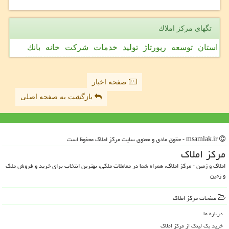
تگهای مركز املاك
استان
توسعه
رپورتاژ
تولید
خدمات
شركت
خانه
بانك
صفحه اخبار
بازگشت به صفحه اصلی
msamlak.ir - حقوق مادی و معنوی سایت مركز املاك محفوظ است
مركز املاك
املاک و زمین - مرکز املاک، همراه شما در معاملات ملکی، بهترین انتخاب برای خرید و فروش ملک
و زمین
صفحات مركز املاك
درباره ما
خرید بک لینک از مركز املاك