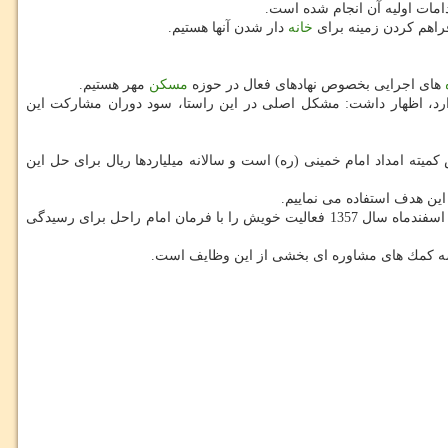
مات اولیه آن انجام شده است.
راهم كردن زمینه برای
خانه
دار شدن آنها هستیم.
های اجرایی بخصوص نهادهای فعال در حوزه
مسكن
مهر هستیم.
ارد، اظهار داشت: مشكل اصلی در این راستا، سود دوران مشاركت این
ه امداد امام خمینی (ره) است و سالانه میلیاردها ریال برای حل این
ین هدف استفاده می نماییم.
به گزارش مركز املاك به نقل از ایرنا 125هزار نفر تحت پوشش كمیته امداد امام خمینی (ره) آذربایجان غربی قرار دارد؛ كمیته امداد امام خمینی (ره) از اسفندماه سال 1357 فعالیت خویش را با فرمان امام راحل برای رسیدگی
عرضه كمك های مشاوره ای بخشی از این وظایف است.