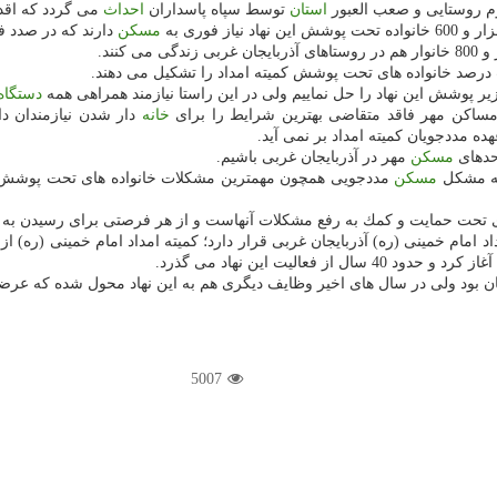
م روستایی و صعب العبور
استان
توسط سپاه پاسداران
احداث
می گردد كه اقدا
 فوری به
مسكن
دارند كه در صدد ف
درصد خانواده های تحت پوشش كمیته امداد را تشكیل می دهند.
زیر پوشش این نهاد را حل نماییم ولی در این راستا نیازمند همراهی همه
دستگاه
كه مساكن مهر فاقد متقاضی بهترین شرایط را برای
خانه
دار شدن نیازمندان د
ه مددجویان كمیته امداد بر نمی آید.
احدهای
مسكن
مهر در آذربایجان غربی باشیم.
ه مشكل
مسكن
مددجویی همچون مهمترین مشكلات خانواده های تحت پوشش كمیت
ی تحت حمایت و كمك به رفع مشكلات آنهاست و از هر فرصتی برای رسیدن به ا
الیت این نهاد می گذرد.
یان بود ولی در سال های اخیر وظایف دیگری هم به این نهاد محول شده كه 
5007