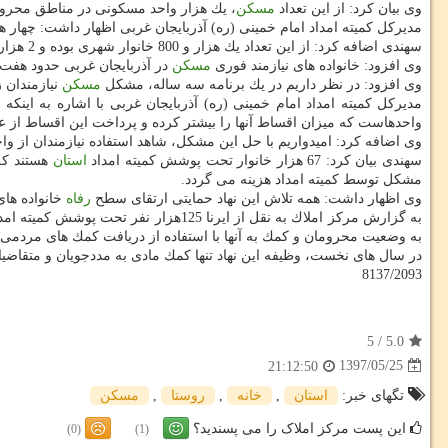
وی بیان كرد: از این تعداد
مسكن
، یك هزار واحد مسكونی در مناطق محرو
مدیركل كمیته امداد امام خمینی (ره) آذربایجان غربی اظهار داشت: چهار هزار و 600 خانواده تحت پوشش این نهاد نیاز
سهندی اضافه كرد: از این تعداد یك هزار و 800 خانوار شهری بوده و 2 هزار و 800 خانوار هم در روستاهای آذربایجان غربی زندگی می كنند.
وی افزود: خانواده های نیازمند فوری
مسكن
در آذربایجان غربی حدود هفت 
وی افزود: در نظر داریم در یك برنامه سه ساله، مشكل
مسكن
نیازمندان 
مدیركل كمیته امداد امام خمینی (ره) آذربایجان غربی با اشاره به این
واحدهاست كه میزان اقساط آنها را بیشتر كرده و پرداخت این اقساط از عهد
وی اضافه كرد: امیدواریم با حل این مشكل، شاهد استفاده نیازمندان از و
سهندی بیان كرد: 67 هزار خانوار تحت پوشش كمیته امداد
استان
هستند ك
مشكل توسط كمیته امداد هزینه می گردد.
وی اظهار داشت: همه تلاش این نهاد حمایتی ارتقای سطح
رفاه
خانواده ها
به وضعیت محرومان و كمك به آنها با استفاده از دریافت كمك های مردمی آغاز كرد و حدود 40 سال از فع
در سال های نخست، وظیفه این نهاد تنها كمك مادی به مددجویان و متقاض
8137/2093
5
/
5.0
1397/05/25
21:12:50
تگهای خبر:
استان
,
خانه
,
روستا
,
مسكن
این پست مرکز املاک را می پسندید؟
(0)
(1)