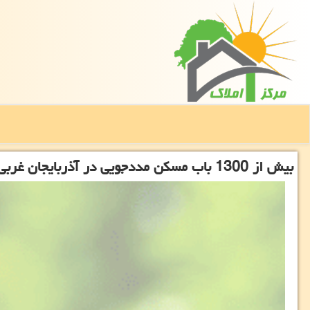
بیش از 1300 باب مسكن مددجویی در آذربایجان غربی ساخته می گردد