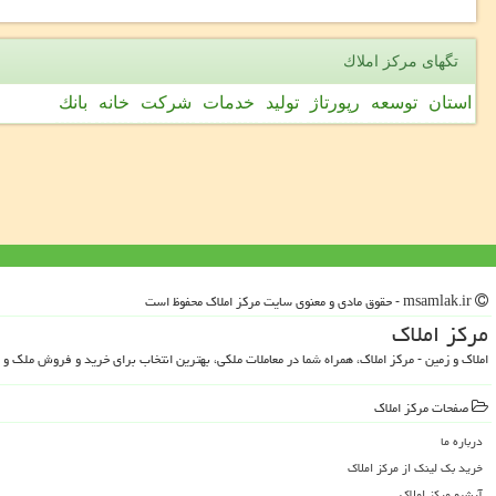
تگهای مركز املاك
استان
توسعه
رپورتاژ
تولید
خدمات
شركت
خانه
بانك
msamlak.ir - حقوق مادی و معنوی سایت مركز املاك محفوظ است
مركز املاك
املاک و زمین - مرکز املاک، همراه شما در معاملات ملکی، بهترین انتخاب برای خرید و فروش ملک و 
صفحات مركز املاك
درباره ما
خرید بک لینک از مركز املاك
آرشیو مركز املاك