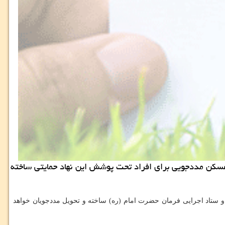
- مدیركل كمیته امداد امام خمینی (ره) آذربایجان غربی اظهار داشت: از ابتدای امسال، یك هزار و 311 واحد مسكن مددجویی برای افراد تحت پوشش این نهاد حمایتی ساخته
و ستاد اجرایی فرمان حضرت امام (ره) ساخته و تحویل مددجویان خواهد