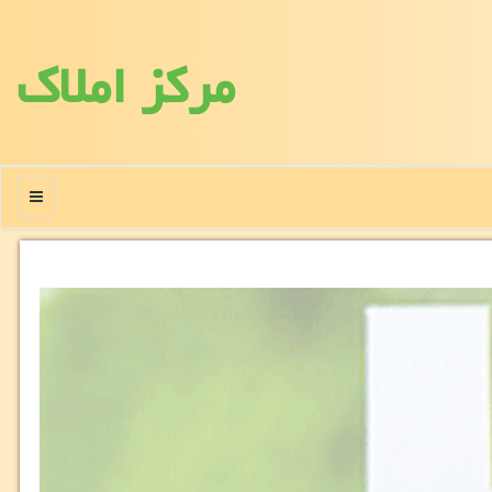
مركز املاك
منو