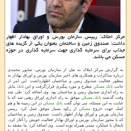
مركز املاك: رییس سازمان بورس و اوراق بهادار اظهار
داشت: صندوق زمین و ساختمان بعنوان یكی از گزینه های
جذاب برای سرمایه گذاری جهت سرمایه گذاری در حوزه
مسكن می باشد.
به گزارش مركز املاك به نقل از سازمان بورس، شاپور محمدی
درباره مذاكرات و همكاری های اخیر سازمان بورس و اوراق بهادار به
منظور فعالیت صندوق زمین و ساختمان اظهارداشت: این امر از
جانب
بانك
مسكن
مطرح و مورد پیگیری قرار|گرفت و این
بانك
مایل
به راه اندازی صندوق زمین و ساختمان بود. وی اضافه كرد: طی چند
وقت گذشته
بانك
مسكن
موفق به راه اندازی اوراق رهنی شد كه با
عنایت به این مسئله، می توان گفت
بانك
مسكن
در این زمینه ها و هم
كمك جهت خروج
مسكن
از ركود بسیار موفق عمل كرد. رییس
سازمان بورس و اوراق بهادار اظهار داشت: صندوق زمین و ساختمان
كه با مجوز سازمان بورس و اوراق بهادار فعالیت خویش را آغاز كرد،
تابحال با عملكرد مثبتی همراه بوده است. وی اضافه كرد: ما معتقد به
متنوع شدن ابزارها در بازار سرمایه هستیم، چراكه ضمن كمك ابزارها