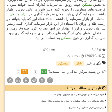
به بخش
مسكن
جهت رونق، به سرمایه گذاران كمك خواهد نمود تا
فرصت های متفاوتی را تجربه كنند. دبیر شورای عالی بورس اظهار
داشت: سرمایه گذاران باید امكان سرمایه گذاری در
بازار مسكن
با
استفاده از بازار سرمایه را داشته باشند؛ همانطور كه باید بتوانند در
زمینه طلا و اوراق با استفاده از این بازار سرمایه گذاری كنند. رییس
سازمان بورس و اوراق بهادار در انتها تصریح كرد: صندوق زمین و
ساختمان بعنوان یكی از گزینه های جذاب برای سرمایه گذاری جهت
سرمایه گذاری در حوزه
مسكن
به حساب می آید.
4991
5
/
5.0
1396/10/16
22:21:58
تگهای خبر:
بانك
,
مسكن
این پست مرکز املاک را می پسندید؟
(0)
(1)
X
تازه ترین مطالب مرتبط
اجاره این خانه در تهران ماهی ۱۲۰ میلیون تومان است
اعلام جزئیات وام اسکان موقت و بازسازی به صدمه دیدگان جنگ
پیش بینی بازار مسکن در ۳ سناریو