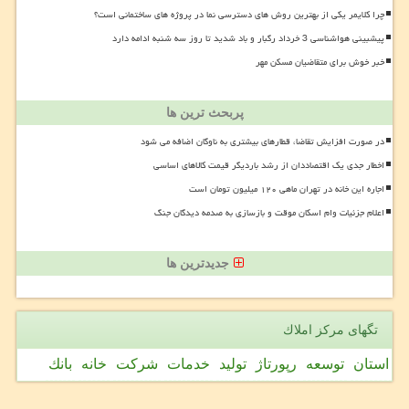
چرا کلایمر یکی از بهترین روش های دسترسی نما در پروژه های ساختمانی است؟
پیشبینی هواشناسی 3 خرداد رگبار و باد شدید تا روز سه شنبه ادامه دارد
خبر خوش برای متقاضیان مسکن مهر
پربحث ترین ها
در صورت افزایش تقاضا، قطارهای بیشتری به ناوگان اضافه می شود
اخطار جدی یک اقتصاددان از رشد باردیگر قیمت کالاهای اساسی
اجاره این خانه در تهران ماهی ۱۲۰ میلیون تومان است
اعلام جزئیات وام اسکان موقت و بازسازی به صدمه دیدگان جنگ
جدیدترین ها
تگهای مركز املاك
استان
توسعه
رپورتاژ
تولید
خدمات
شركت
خانه
بانك