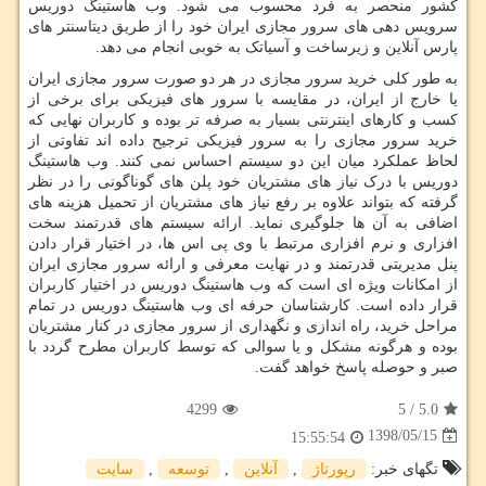
کشور منحصر به فرد محسوب می شود. وب هاستینگ دوریس
سرویس دهی های سرور مجازی ایران خود را از طریق دیتاسنتر های
پارس آنلاین و زیرساخت و آسیاتک به خوبی انجام می دهد.
به طور کلی خرید سرور مجازی در هر دو صورت سرور مجازی ایران
یا خارج از ایران، در مقایسه با سرور های فیزیکی برای برخی از
کسب و کارهای اینترنتی بسیار به صرفه تر بوده و کاربران نهایی که
خرید سرور مجازی را به سرور فیزیکی ترجیح داده اند تفاوتی از
لحاظ عملکرد میان این دو سیستم احساس نمی کنند. وب هاستینگ
دوریس با درک نیاز های مشتریان خود پلن های گوناگونی را در نظر
گرفته که بتواند علاوه بر رفع نیاز های مشتریان از تحمیل هزینه های
اضافی به آن ها جلوگیری نماید. ارائه سیستم های قدرتمند سخت
افزاری و نرم افزاری مرتبط با وی پی اس ها، در اختیار قرار دادن
پنل مدیریتی قدرتمند و در نهایت معرفی و ارائه سرور مجازی ایران
از امکانات ویژه ای است که وب هاستینگ دوریس در اختیار کاربران
قرار داده است. کارشناسان حرفه ای وب هاستینگ دوریس در تمام
مراحل خرید، راه اندازی و نگهداری از سرور مجازی در کنار مشتریان
بوده و هرگونه مشکل و یا سوالی که توسط کاربران مطرح گردد با
صبر و حوصله پاسخ خواهد گفت.
4299
5
/
5.0
1398/05/15
15:55:54
تگهای خبر:
رپورتاژ
,
آنلاین
,
توسعه
,
سایت