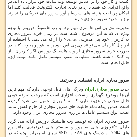
کسب و کار خود را بر اساس توسعه وب سایت خود قرار داده اند. در
واقع افرادی که قصد دارد در دنیای تجارت الکترونیک فعالیت کنند اما
امکان پرداخت هزینه های سرسام آور سرور های فیزیکی را ندارند
نیاز به خرید سرور مجازی دارند.
مدیریت وی پی اس ها امری مهم بوده و وب هاستینگ دوریس با توجه
ویژه ای که به این موضوع داشته است در زمان خرید سرور مجازی
به کاربران خود پنل مدیریتی
Vcenter
را ارائه می دهد. با استفاده از
این پنل کاربران می توانند وی پی اس خود را مانیتور و ریبوت کنند. در
صورت خرید سرور مجازی از وب هاستینگ دوریس اگر کاربران نیاز
به کمک داشته باشند، تنظیمات نصب سیستم عامل مانند مونت ایزو
قابل انجام است.
سرور مجازی ایران، اقتصادی و قدرتمند
خرید
سرور مجازی ایران
ویژگی های قابل توجهی دارد که مهم ترین
آن ها موضوع نگهداری و سخت افزاری است که موجب صرفه جویی
قابل توجهی در هزینه هایی که به کاربران تحمیل می شود گردیده
است. ضمن اینکه تمام قابلیت های سرور مجازی از خارج کشور مانند
نصب انواع سیستم عامل ها بر روی سرور مجازی ایران وجود دارد.
سرور مجازی ایران که توسط وب هاستینگ دوریس ارائه می گردد
دارای تکنولوژی های به روز و سیستم های قدرتمندی مانند رم
های
DDR4
و دیسک های
SAS
و
SSD
سری اینترپرایز بوده که در