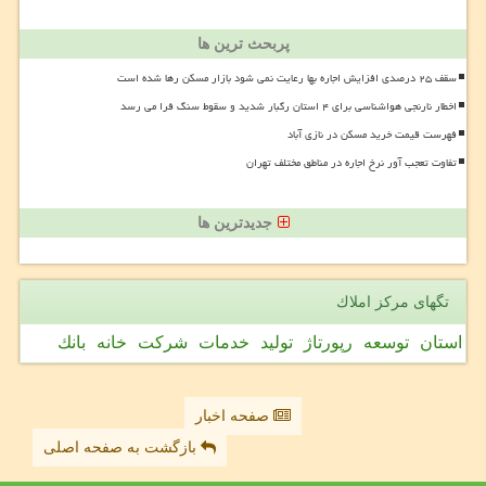
پربحث ترین ها
سقف ۲۵ درصدی افزایش اجاره بها رعایت نمی شود بازار مسکن رها شده است
اخطار نارنجی هواشناسی برای ۴ استان رگبار شدید و سقوط سنگ فرا می رسد
فهرست قیمت خرید مسکن در نازی آباد
تفاوت تعجب آور نرخ اجاره در مناطق مختلف تهران
جدیدترین ها
تگهای مركز املاك
استان
توسعه
رپورتاژ
تولید
خدمات
شركت
خانه
بانك
صفحه اخبار
بازگشت به صفحه اصلی