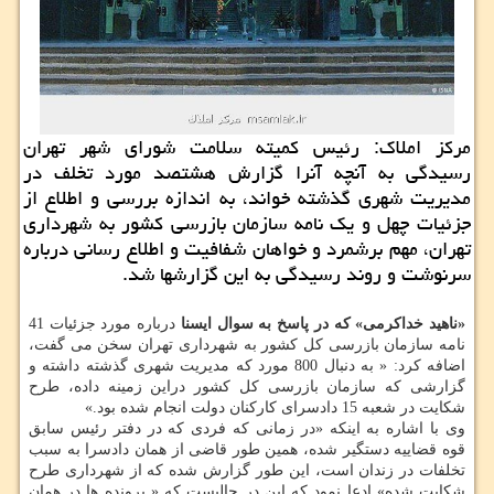
مركز املاك: رئیس كمیته سلامت شورای شهر تهران
رسیدگی به آنچه آنرا گزارش هشتصد مورد تخلف در
مدیریت شهری گذشته خواند، به اندازه بررسی و اطلاع از
جزئیات چهل و یك نامه سازمان بازرسی كشور به شهرداری
تهران، مهم برشمرد و خواهان شفافیت و اطلاع رسانی درباره
سرنوشت و روند رسیدگی به این گزارشها شد.
«ناهید خداكرمی» كه در پاسخ به سوال ایسنا
درباره مورد جزئیات 41
نامه سازمان بازرسی كل كشور به شهرداری تهران سخن می گفت،
اضافه كرد: « به دنبال 800 مورد كه مدیریت شهری گذشته داشته و
گزارشی كه سازمان بازرسی كل كشور دراین زمینه داده، طرح
شكایت در شعبه 15 دادسرای كاركنان دولت انجام شده بود.»
وی با اشاره به اینكه «در زمانی كه فردی كه در دفتر رئیس سابق
قوه قضاییه دستگیر شده، همین طور قاضی از همان دادسرا به سبب
تخلفات در زندان است، این طور گزارش شده كه از شهرداری طرح
شكایت شده» ادعا نمود كه این در حالیست كه « پرونده ها در همان