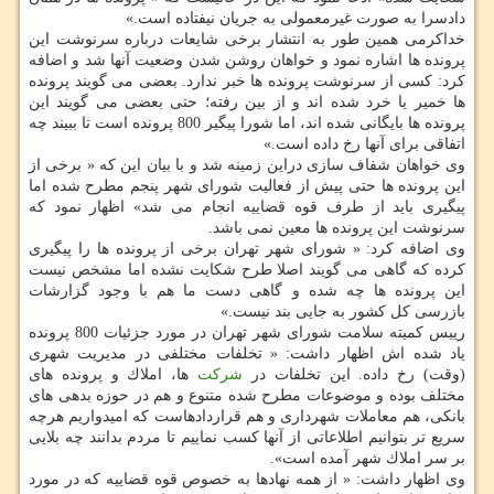
دادسرا به صورت غیرمعمولی به جریان نیفتاده است.»
خداكرمی همین طور به انتشار برخی شایعات درباره سرنوشت این
پرونده ها اشاره نمود و خواهان روشن شدن وضعیت آنها شد و اضافه
كرد: كسی از سرنوشت پرونده ها خبر ندارد. بعضی می گویند پرونده
ها خمیر یا خرد شده اند و از بین رفته؛ حتی بعضی می گویند این
پرونده ها بایگانی شده اند، اما شورا پیگیر 800 پرونده است تا ببیند چه
اتفاقی برای آنها رخ داده است.»
وی خواهان شفاف سازی دراین زمینه شد و با بیان این كه « برخی از
این پرونده ها حتی پیش از فعالیت شورای شهر پنجم مطرح شده اما
پیگیری باید از طرف قوه قضاییه انجام می شد» اظهار نمود كه
سرنوشت این پرونده ها معین نمی باشد.
وی اضافه كرد: « شورای شهر تهران برخی از پرونده ها را پیگیری
كرده كه گاهی می گویند اصلا طرح شكایت نشده اما مشخص نیست
این پرونده ها چه شده و گاهی دست ما هم با وجود گزارشات
بازرسی كل كشور به جایی بند نیست.»
رییس كمیته سلامت شورای شهر تهران در مورد جزئیات 800 پرونده
یاد شده اش اظهار داشت: « تخلفات مختلفی در مدیریت شهری
(وقت) رخ داده. این تخلفات در
شركت
ها، املاك و پرونده های
مختلف بوده و موضوعات مطرح شده متنوع و هم در حوزه بدهی های
بانكی، هم معاملات شهرداری و هم قراردادهاست كه امیدواریم هرچه
سریع تر بتوانیم اطلاعاتی از آنها كسب نماییم تا مردم بدانند چه بلایی
بر سر املاك شهر آمده است».
وی اظهار داشت: « از همه نهادها به خصوص قوه قضاییه كه در مورد