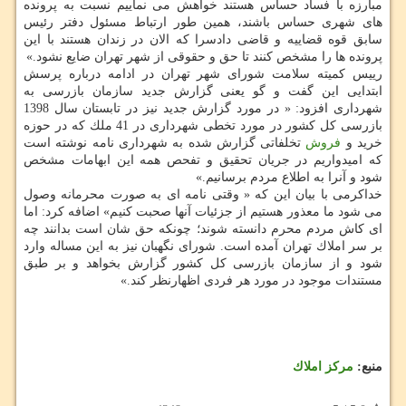
مبارزه با فساد حساس هستند خواهش می نماییم نسبت به پرونده
های شهری حساس باشند، همین طور ارتباط مسئول دفتر رئیس
سابق قوه قضاییه و قاضی دادسرا كه الان در زندان هستند با این
پرونده ها را مشخص كنند تا حق و حقوقی از شهر تهران ضایع نشود.»
رییس كمیته سلامت شورای شهر تهران در ادامه درباره پرسش
ابتدایی این گفت و گو یعنی گزارش جدید سازمان بازرسی به
شهرداری افزود: « در مورد گزارش جدید نیز در تابستان سال 1398
بازرسی كل كشور در مورد تخطی شهرداری در 41 ملك كه در حوزه
خرید و
فروش
تخلفاتی گزارش شده به شهرداری نامه نوشته است
كه امیدواریم در جریان تحقیق و تفحص همه این ابهامات مشخص
شود و آنرا به اطلاع مردم برسانیم.»
خداكرمی با بیان این كه « وقتی نامه ای به صورت محرمانه وصول
می شود ما معذور هستیم از جزئیات آنها صحبت كنیم» اضافه كرد: اما
ای كاش مردم محرم دانسته شوند؛ چونكه حق شان است بدانند چه
بر سر املاك تهران آمده است. شورای نگهبان نیز به این مساله وارد
شود و از سازمان بازرسی كل كشور گزارش بخواهد و بر طبق
مستندات موجود در مورد هر فردی اظهارنظر كند.»
منبع:
مركز املاك