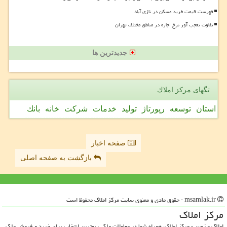
فهرست قیمت خرید مسکن در نازی آباد
تفاوت تعجب آور نرخ اجاره در مناطق مختلف تهران
جدیدترین ها
تگهای مركز املاك
استان
توسعه
رپورتاژ
تولید
خدمات
شركت
خانه
بانك
صفحه اخبار
بازگشت به صفحه اصلی
msamlak.ir - حقوق مادی و معنوی سایت مركز املاك محفوظ است
مركز املاك
املاک و زمین - مرکز املاک، همراه شما در معاملات ملکی، بهترین انتخاب برای خرید و فروش ملک