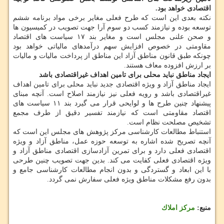
اقتصادی خواهد بود.
نكته بعدی این است كه طرح فعلی مغایر برخی مواد برنامه ششم
توسعه بوده و نیازمند كسب دو سوم آرا جهت تصویب در كمیسیون ها
و صحن علنی مجلس است و مغایر بند ۱۷ سیاست های اقتصاد
مقاومتی در خصوص افزایش سهم درآمدهای مالیاتی خواهد بود
چونكه طبق قانون مناطق آزاد این مناطق از پرداخت مالیات و مالیات
بر ارزش افزوده معاف هستند.
ایجاد مناطق نباید محلی برای تامین اهداف غیراقتصادی باشد
ایجاد مناطق آزاد و ویژه اقتصادی جدید نباید محلی برای تامین اهداف
غیراقتصادی باشد و رویه فعلی نیز نیازمند اصلاح است. آنچه مبنای
پیشنهاد چنین طرح ها و لوایحی قرار می گیرد بند ۱۱ سیاست های
اقتصاد مقاومتی است كه نیازمند تفسیر دقیق از طرف مجمع
تشخیص مصلحت نظام است.
استنباط مطالعات كارشناسی مركز پژوهش های مجلس این است كه
آنچه تصریح شده اشاره به توسعه حوزه عمل، مناطق آزاد و ویژه
اقتصادی فعلی دارد و برای تمرین آزادسازی اقتصادی مناطق آزاد و
ویژه اقتصادی فعلی كفایت می كند. بدین جهت تصویب چنین طرحی
با این ابعاد و گستردگی و بدون انجام مطالعات كارشناسی جامع و
بدون رفع مشكلات مناطق ویژه فعلی سفارش نمی گردد.
منبع:
مركز املاك