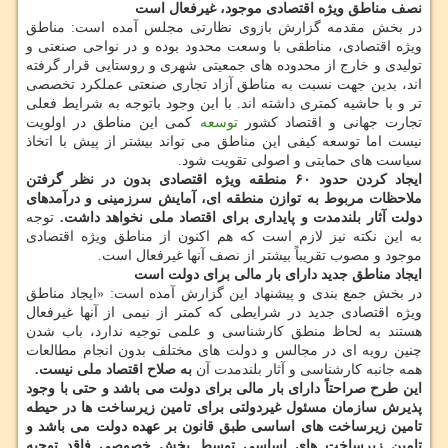
نصف مناطق ویژه اقتصادی موجود، غیرفعال است
در بخش مقدمه گزارش بازوی نظارتی مجلس آمده است: مناطق
ویژه اقتصادی، مناطقی با وسعت محدود بوده و در نواحی صنعتی و
تولیدی و خارج از محدوده های جمعیتی شهری و روستایی قرار گرفته
اند، بدین جهت نسبت به مناطق آزاد تجاری صنعتی عملكرد تخصصی
تر و با حاشیه كمتری داشته اند. با این وجود باتوجه به شرایط فعلی
تجارت جهانی و اقتصاد كشور
توسعه
كمی این مناطق در اولویت
نیست اما توسعه كیفی این مناطق می تواند بیشتر از پیش با اتخاذ
سیاست های حمایتی و اصولی تقویت شود.
ایجاد كردن حدود ۶۰ منطقه ویژه اقتصادی بدون در نظر گرفتن
ملاحظات مربوط به توازن منطقه ای، آمایش سرزمینی و درآمدهای
دولت آثار بلندمدت و پایداری برای اقتصاد ملی نخواهد داشت.
توجه
به این نكته نیز لازم است كه هم اكنون از مناطق ویژه اقتصادی
موجود و مصوب تقریباً بیشتر از نصف آنها غیرفعال است.
ایجاد مناطق جدید دارای بار مالی برای دولت است
در بخش جمع بندی و پیشنهاد این گزارش آمده است: «ایجاد مناطق
ویژه اقتصادی جدید در شرایطی كه كمتر از نیمی از آنها غیرفعال
هستند به لحاظ منطق كارشناسی و علمی توجیه ندارد، باب شدن
چنین رویه ای در مجالس و دولت های مختلف بدون انجام مطالعات
همه جانبه كارشناسی و آثار بلندمدت آن
به صلاح اقتصاد ملی نیست.
این طرح صراحتاً دارای بار مالی برای دولت می باشد و حتی با وجود
پذیرش سازمان مسئول غیردولتی برای تامین زیرساخت ها در حیطه
تامین زیرساخت های اساسی طبق قانون بر عهده دولت می باشد و
تامین زیرساخت های اساسی توسط بخش خصوصی فاقد توجیه