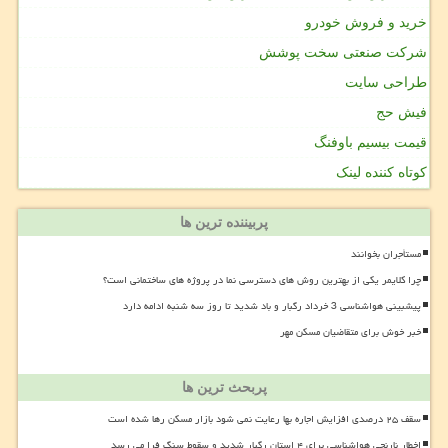
خرید و فروش خودرو
شرکت صنعتی سخت پوشش
طراحی سایت
فیش حج
قیمت بیسیم باوفنگ
کوتاه کننده لینک
پربیننده ترین ها
مستأجران بخوانند
چرا کلایمر یکی از بهترین روش های دسترسی نما در پروژه های ساختمانی است؟
پیشبینی هواشناسی 3 خرداد رگبار و باد شدید تا روز سه شنبه ادامه دارد
خبر خوش برای متقاضیان مسکن مهر
پربحث ترین ها
سقف ۲۵ درصدی افزایش اجاره بها رعایت نمی شود بازار مسکن رها شده است
اخطار نارنجی هواشناسی برای ۴ استان رگبار شدید و سقوط سنگ فرا می رسد