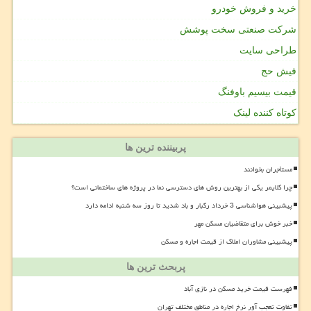
خرید و فروش خودرو
شرکت صنعتی سخت پوشش
طراحی سایت
فیش حج
قیمت بیسیم باوفنگ
کوتاه کننده لینک
پربیننده ترین ها
مستأجران بخوانند
چرا کلایمر یکی از بهترین روش های دسترسی نما در پروژه های ساختمانی است؟
پیشبینی هواشناسی 3 خرداد رگبار و باد شدید تا روز سه شنبه ادامه دارد
خبر خوش برای متقاضیان مسکن مهر
پیشبینی مشاوران املاک از قیمت اجاره و مسکن
پربحث ترین ها
فهرست قیمت خرید مسکن در نازی آباد
تفاوت تعجب آور نرخ اجاره در مناطق مختلف تهران