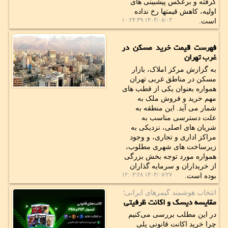
گرفته و برعکس پیشبینی های
اولیه، کاهش قیمتها رخ نداده
۱۴۰۴/۰۸/۰۳ ۱۰:۲۴:۳۹
است.
فهرست قیمت خرید مسکن در
غرب تهران
به گزارش مرکز املاک، بازار
مسکن در مناطق غربی تهران
همواره بعنوان یکی از قطب های
مهم خرید و فروش ملک به
شمار می آید. این منطقه به
علت دسترسی مناسب به
شریان های اصلی، نزدیکی به
مراکز اداری و تجاری، و وجود
زیرساخت های شهری مطلوب،
همواره مورد توجه بخش بزرگی
از خریداران و سرمایه گذاران
۱۴۰۴/۰۷/۲۷ ۱۲:۰۳:۲۸
بوده است.
انتخاب هوشمند گیمرهای ایرانی؛
مقایسه دیسک و اکانت ظرفیتی
در این مطلب بررسی می‌کنیم
چرا خرید اکانت قانونی پلی