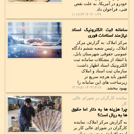
خودرو در آمریکا، به علت نقص
فنی، فراخوان داد.
۱۴۰۴/۰۱/۲۹ ۱۱:۱۷:۳۳
سامانه ثبت الکترونیک اسناد
نیازمند اصلاحات فوری
مرکز املاک: به گزارش مرکز
املاک، رئیس شعبه ششم دادگاه
عمومی حقوقی شهرستان بابل،
با انتقاد از مشکلات سامانه ثبت
الکترونیک اسناد اظهار داشت:
سازمان ثبت اسناد و املاک
کشور باید هرچه سریع تر
زیرساخت های این سامانه را
۱۴۰۳/۱۲/۱۸ ۱۳:۱۷:۵۱
بهبود ببخشد.
نماینده كارگران در شورای عالی
كار:
چرا هزینه ها به دلار اما حقوق
ها به ریال است؟
به گزارش مرکز املاک، نماینده
کارگران در شورای عالی کار بر
لزوم افزایش و به روز رسانی