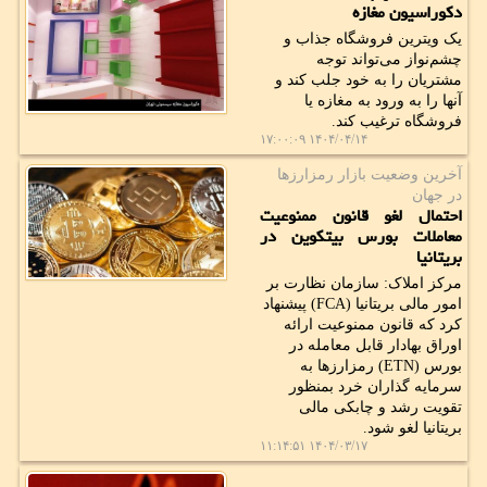
دکوراسیون مغازه
یک ویترین فروشگاه جذاب و
چشم‌نواز می‌تواند توجه
مشتریان را به خود جلب کند و
آنها را به ورود به مغازه یا
فروشگاه ترغیب کند.
۱۴۰۴/۰۴/۱۴ ۱۷:۰۰:۰۹
آخرین وضعیت بازار رمزارزها
در جهان
احتمال لغو قانون ممنوعیت
معاملات بورس بیتکوین در
بریتانیا
مرکز املاک: سازمان نظارت بر
امور مالی بریتانیا (FCA) پیشنهاد
کرد که قانون ممنوعیت ارائه
اوراق بهادار قابل معامله در
بورس (ETN) رمزارزها به
سرمایه گذاران خرد بمنظور
تقویت رشد و چابکی مالی
بریتانیا لغو شود.
۱۴۰۴/۰۳/۱۷ ۱۱:۱۴:۵۱