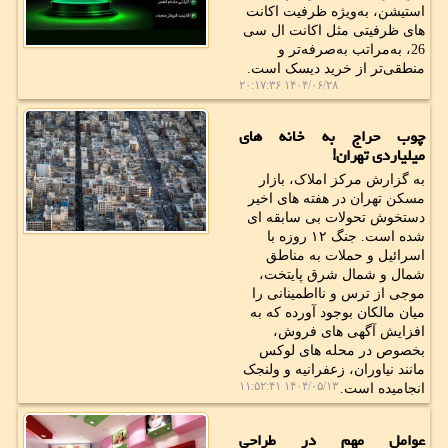
استیشن، به‌ویژه ظرفیت‌ اکانت
های ظرفیتی مثل اکانت ال سی
26، به‌مراتب به‌صرفه‌تر و
منطقی‌تر از خرید دیسک است.
۱۴۰۴/۰۶/۲۸ ۲۰:۱۷:۳۶
چوب حراج به خانه های
میلیاردی تهران!
به گزارش مرکز املاک، بازار
مسکن تهران در هفته های اخیر
دستخوش تحولات بی سابقه ای
شده است. جنگ ۱۲ روزه با
اسرائیل و حملات به مناطق
شمال و شمال شرق پایتخت،
موجی از ترس و نااطمینانی را
میان مالکان بوجود آورده که به
افزایش آگهی های فروش،
بخصوص در محله های لوکس
مانند نیاوران، زعفرانیه و ولنجک
۱۴۰۴/۰۵/۱۳ ۱۱:۵۲:۴۱
انجامیده است.
عوامل مهم در طراحی