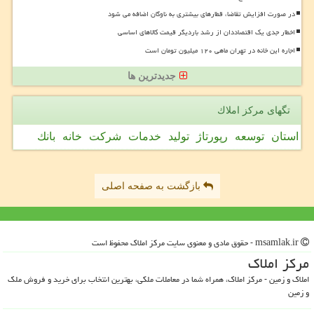
در صورت افزایش تقاضا، قطارهای بیشتری به ناوگان اضافه می شود
اخطار جدی یک اقتصاددان از رشد باردیگر قیمت کالاهای اساسی
اجاره این خانه در تهران ماهی ۱۲۰ میلیون تومان است
جدیدترین ها
تگهای مركز املاك
استان
توسعه
رپورتاژ
تولید
خدمات
شركت
خانه
بانك
بازگشت به صفحه اصلی
msamlak.ir - حقوق مادی و معنوی سایت مركز املاك محفوظ است
مركز املاك
املاک و زمین - مرکز املاک، همراه شما در معاملات ملکی، بهترین انتخاب برای خرید و فروش ملک
و زمین