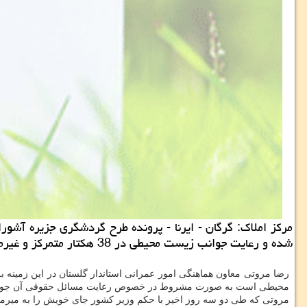
مركز املاك: گرگان - ایرنا - پرونده طرح گردشگری جزیره آشورا
شده و رعایت جوانب زیست محیطی در 38 هكتار متمركز و غیرمتمركز موافقت نمود.
محیطی است به صورت مشروط در خصوص رعایت مسائل حقوقی آن جواب
مروتی كه طی دو سه روز اخیر با حكم وزیر كشور جای خویش را به میرمحمد