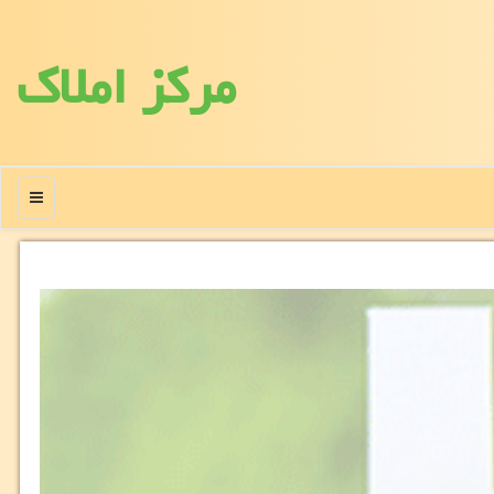
مركز املاك
منو