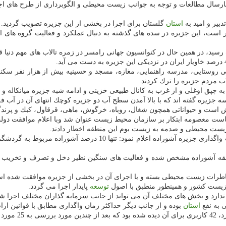
 در 380 هكتار اجرا شود، اما بعد از چهارسال مطالعات و توجه به جوانب زیست محیطی و الگوبرد
استان
گلستان برای اجرا در بخشی از این جزیره تصویب گردید.
ر است، این جزیره در سده های گذشته به دنبال عملكرد و فعالیت گروه های ان
عرفی و به ثبت رسید، در همین حال در كنوانسیون جهانی رامسر در زمره تالاب های م
نی روستایی، مدرسه راهنمایی، مغازه، مسجد و حسینیه بیش از هزار نفر س
ه چپق اوغلی و از غرب به كانال طبیعی خزینی و ادامه شبه جزیره میانكاله و 
ه جزیره گفته اند كه با بالا آمدن سطح آب دو جزیره كوچك انتهای آن در آب ف
ش است و حیواناتی همچون شغال، روباه، خرگوش، ماهی، قرقاول، كبك و پرند
یاست معصومه ابتكار بر سازمان محیط زیست عنوان شد وبا اعلام موافقت 
ست محیطی و صدمه به زیست بوم این منطقه اخطار دادند.
در آن هنگام معصومه ابتكار رییس وقت سازمان محیط زیست با رد مبحث
طقه آشوراده مشخص شده و فعالیت های سنگین نظیر دخل و تصرف و تخریب ب
خاطرات زیست محیطی بسته و با اجرای آن در بخشی از جزیره موافقت شده ا
زیست كشور و همینطور منطبق با اصول
توسعه
پایدار اجرا می گردد.
ندارد و بخش های مختلف آن می تواند از جانب سرمایه گذاران مختلف اجرا شو
 به نفع
استان
بوده و از جانب دیگر حداكثر زمان واگذاری مطابق با قوانین اراضی ملی (15 سال
مروتی خاطرنشان 