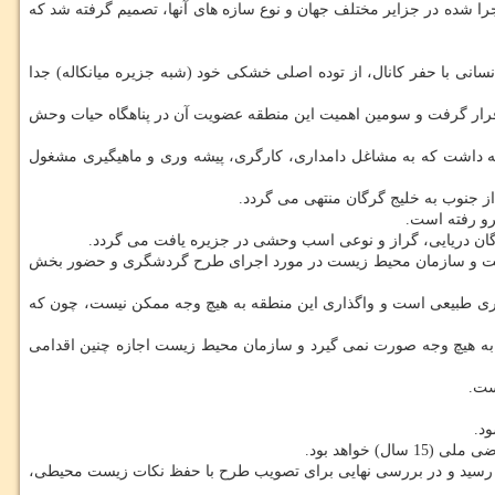
اری از طرح های اجرا شده در جزایر مختلف جهان و نوع سازه های آنها، تصمیم گرفته شد كه
سانی با حفر كانال، از توده اصلی خشكی خود (شبه جزیره میانكاله) جدا
هم دنیا قرار گرفت و سومین اهمیت این منطقه عضویت آن در پناهگاه حیات وحش
كنه داشت كه به مشاغل دامداری، كارگری، پیشه وری و ماهیگیری مشغول
از جنوب به خلیج گرگان منتهی می گردد.
رو رفته است.
گان دریایی، گراز و نوعی اسب وحشی در جزیره یافت می گردد.
دولت و سازمان محیط زیست در مورد اجرای طرح گردشگری و حضور بخش
 واگذاری جزیره آشوراده اعلام نمود: تنها 10 درصد آشوراده مربوط به گردشگری طبیعی است و واگذاری این منطقه به هیچ وجه ممكن نیست، چون كه
ه هیچ وجه صورت نمی گیرد و سازمان محیط زیست اجازه چنین اقدامی
ست.
د.
) خواهد بود.
كرد: در ابتدا كه قرار بود طرح در كل جزیره صورت گیرد، 42 كاربری برای آن دیده شده بود كه بعد از چندین مورد بررسی به 25 مورد رسید و در بررسی نهایی برای تصویب طرح با حفظ نكات زیست محیطی،