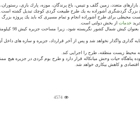
بازارهای متعدد، زمین گلف و تنیس، باغ پرندگان، موزه، پارك بازی، رستوران
ح بزرگ گردشگری آشوراده به یك طرح طبیعت گردی كوچك تبدیل گشته است.
یست محیطی برای طرح آشوراده انجام و تمام مسیری كه باید یك پروژه بزرگ ب
رید
خدمات
از بخش دولتی است.
گذاری واگذار نخواهد شد و پس از آخر قرارداد، جزیره و سازه های داخل آن
ه محیط زیست منطقه، طرح را اجرایی كند.
ه پناهگاه حیات وحش میانكاله قرار دارد و طرح بوم گردی در جزیره هیچ ممن
قتصادی و كاهش بیكاری خواهد شد.
4574