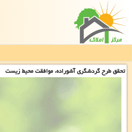
تحقق طرح گردشگری آشوراده، موافقت محیط زیست