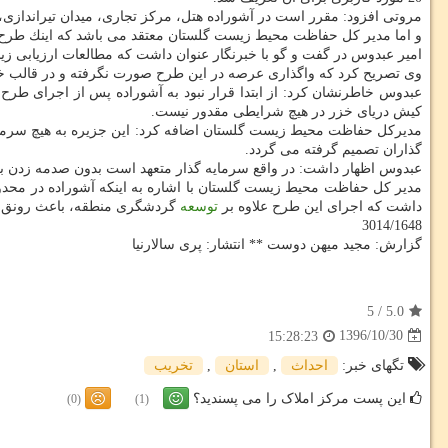
مروتی افزود: مقرر است در آشوراده هتل، مركز تجاری، میدان تیراندازی، 
و اما مدیر كل حفاظت محیط زیست گلستان معتقد می باشد كه اینك طر
امیر عبدوس در گفت و گو با خبرنگار عنوان داشت كه مطالعات ارزیابی ز
وی تصریح كرد كه واگذاری عرصه در این طرح صورت نگرفته و در قالب خ
كیش دریای خزر در هیچ شرایطی مقدور نیست.
مدیركل حفاظت محیط زیست گلستان اضافه كرد: این جزیره به هیچ سرمایه 
گذاران تصمیم گرفته می گردد.
عبدوس اظهار داشت: در واقع سرمایه گذار متعهد است بدون صدمه زدن ب
مدیر كل حفاظت محیط زیست گلستان با اشاره به اینكه آشوراده در محدود
داشت كه اجرای این طرح علاوه بر
توسعه
گردشگری منطقه، باعث رونق ا
3014/1648
گزارش: مجید میهن دوست ** انتشار: پری سالارنیا
5
/
5.0
1396/10/30
15:28:23
تگهای خبر:
احداث
,
استان
,
تخریب
این پست مرکز املاک را می پسندید؟
(0)
(1)