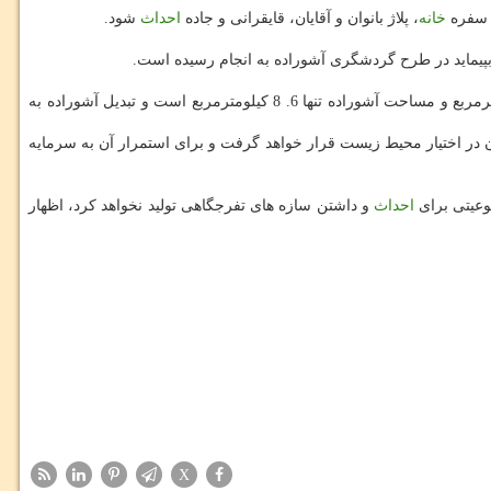
، سفره
خانه
، پلاژ بانوان و آقایان، قایقرانی و جاده
احداث
شود.
پیماید در طرح گردشگری آشوراده به انجام رسیده است.
عبدوس خاطرنشان كرد: از ابتدا قرار نبود به آشوراده پس از اجرای طرح بعنوان كیش شمال كشور نگریسته شود، زیرا مساحت جزیره كیش 98 كیلومترمربع و مساحت آشوراده تنها 6. 8 كیلومترمربع است و تبدیل آشوراده به
 در اختیار محیط زیست قرار خواهد گرفت و برای استمرار آن به سرمایه
وعیتی برای
احداث
و داشتن سازه های تفرجگاهی تولید نخواهد كرد، اظهار
X