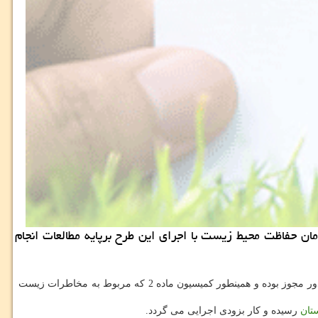
مان حفاظت محیط زیست با اجرای این طرح برپایه مطالعات انجام
رضا مروتی معاون هماهنگی امور عمرانی استاندار گلستان در این زمینه به خبرنگار ایرنا اظهار داشت: پرونده طرح مطالعاتی تمام شده و در مرحله صدور مجوز بوده و همینطور كمیسیون ماده 2 كه مربوط به مخاطرات زیست
تان
رسیده و كار بزودی اجرایی می گردد.