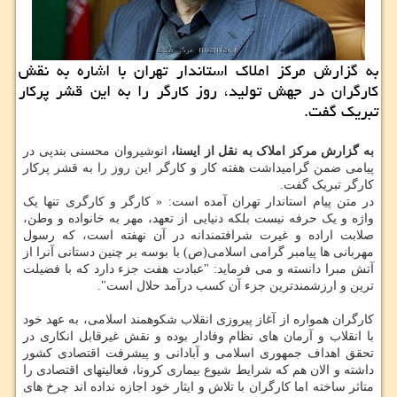
به گزارش مركز املاك استاندار تهران با اشاره به نقش
كارگران در جهش تولید، روز كارگر را به این قشر پركار
تبریك گفت.
به گزارش مرکز املاک به نقل از ایسنا،
انوشیروان محسنی بندپی در
پیامی ضمن گرامیداشت هفته کار و کارگر این روز را به قشر پرکار
کارگر تبریک گفت.
در متن پیام استاندار تهران آمده است: « کارگر و کارگری تنها یک
واژه و یک حرفه نیست بلکه دنیایی از تعهد، مهر به خانواده و وطن،
صلابت اراده و غیرت شرافتمندانه در آن نهفته است، که رسول
مهربانی ها پیامبر گرامی اسلامی(ص) با بوسه بر چنین دستانی آنرا از
آتش مبرا دانسته و می فرماید: "عبادت هفت جزء دارد که با فضیلت
ترین و ارزشمندترین جزء آن کسب درآمد حلال است".
کارگران همواره از آغاز پیروزی انقلاب شکوهمند اسلامی، به عهد خود
با انقلاب و آرمان های نظام وفادار بوده و نقش غیرقابل انکاری در
تحقق اهداف جمهوری اسلامی و آبادانی و پیشرفت اقتصادی کشور
داشته و الان هم که شرایط شیوع بیماری کرونا، فعالیتهای اقتصادی را
متاثر ساخته اما کارگران با تلاش و ایثار خود اجازه نداده اند چرخ های