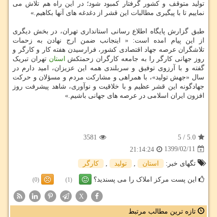
تولید متوقف و کشور گرفتار کمبود شود؛ در این راه هم تلاش می
نماییم تا با پیگیری مطالبات این قشر از دغدغه های آنها بکاهیم.»
طبق گزارش پایگاه اطلاع رسانی استانداری تهران، در بخش دیگری
از این پیام امده است: « اینجانب ضمن ارج نهادن به زحمات
تلاشگران عرصه جهاد اقتصادی کشور، فرارسیدن هفته کار و کارگر و
روز جهانی کارگر را به جامعه کارگران زحمتکش
استان
تهران تبریک
گفته و با آرزوی توفیق و سربلندی همه این عزیزان، امید دارم در
سال «جهش تولید»، با همراهی و مشارکت مردم و مسؤلان و حرکت
جهادگونه این قشر عظیم و با خلاقیت و نوآوری، شاهد پیشرفت روز
افزون ایران اسلامی در عرصه های جهانی باشیم.»
3581
5
/
5.0
1399/02/11
21:14:24
تگهای خبر:
استان
,
تولید
,
كارگر
این پست مرکز املاک را می پسندید؟
(0)
(1)
X
تازه ترین مطالب مرتبط