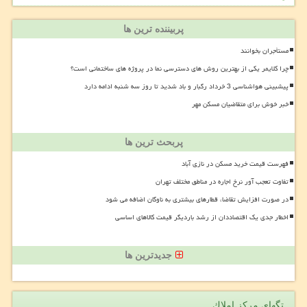
پربیننده ترین ها
مستأجران بخوانند
چرا کلایمر یکی از بهترین روش های دسترسی نما در پروژه های ساختمانی است؟
پیشبینی هواشناسی 3 خرداد رگبار و باد شدید تا روز سه شنبه ادامه دارد
خبر خوش برای متقاضیان مسکن مهر
پربحث ترین ها
فهرست قیمت خرید مسکن در نازی آباد
تفاوت تعجب آور نرخ اجاره در مناطق مختلف تهران
در صورت افزایش تقاضا، قطارهای بیشتری به ناوگان اضافه می شود
اخطار جدی یک اقتصاددان از رشد باردیگر قیمت کالاهای اساسی
جدیدترین ها
تگهای مركز املاك