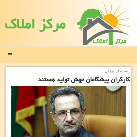
مركز املاك
منو
استاندار تهران:
كارگران پیشگامان جهش تولید هستند