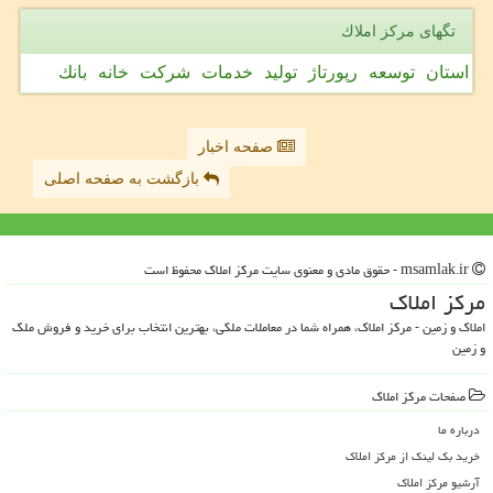
تگهای مركز املاك
استان
توسعه
رپورتاژ
تولید
خدمات
شركت
خانه
بانك
صفحه اخبار
بازگشت به صفحه اصلی
msamlak.ir - حقوق مادی و معنوی سایت مركز املاك محفوظ است
مركز املاك
املاک و زمین - مرکز املاک، همراه شما در معاملات ملکی، بهترین انتخاب برای خرید و فروش ملک
و زمین
صفحات مركز املاك
درباره ما
خرید بک لینک از مركز املاك
آرشیو مركز املاك