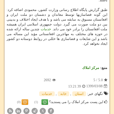
باشند.
طبق گزارش پایگاه اطلاع رسانی وزارت کشور، محمودی اضافه کرد:
این گونه فضاسازیها توسط معاندان و دشمنان دو ملت ایران و
افغانستان مسبوق به سابقه می باشد و با هدف ایجاد اختلاف و بدبینی
بین دو ملت صورت می گیرد. دولت جمهوری اسلامی ایران همیشه
ملت افغانستان را برادر خود می داند.
خدمات
چندین ساله ارائه شده
در حوزه های مختلف به مهاجرین افغانستانی مؤید این مساله می
باشد و این شایعات و فضاسازی ها خللی در روابط دوستانه دو کشور
ایجاد نخواهد کرد.
منبع:
مركز املاك
2692
5
/
5.0
1399/03/08
13:21:39
تگهای خبر:
استان
,
خانه
,
خدمات
این پست مرکز املاک را می پسندید؟
(0)
(1)
X