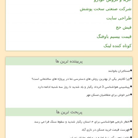
شرکت صنعتی سخت پوشش
طراحی سایت
فیش حج
قیمت بیسیم باوفنگ
کوتاه کننده لینک
پربیننده ترین ها
مستأجران بخوانند
چرا کلایمر یکی از بهترین روش های دسترسی نما در پروژه های ساختمانی است؟
پیشبینی هواشناسی 3 خرداد رگبار و باد شدید تا روز سه شنبه ادامه دارد
خبر خوش برای متقاضیان مسکن مهر
پربحث ترین ها
اخطار نارنجی هواشناسی برای ۴ استان رگبار شدید و سقوط سنگ فرا می رسد
فهرست قیمت خرید مسکن در نازی آباد
تفاوت تعجب آور نرخ اجاره در مناطق مختلف تهران