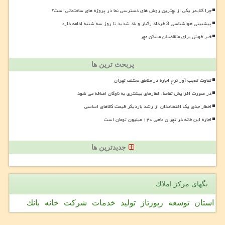
چرا کلایمر یکی از بهترین روش های دسترسی نما در پروژه های ساختمانی است؟
پیشبینی هواشناسی 3 خرداد رگبار و باد شدید تا روز سه شنبه ادامه دارد
خبر خوش برای متقاضیان مسکن مهر
پربحث ترین ها
تفاوت تعجب آور نرخ اجاره در مناطق مختلف تهران
در صورت افزایش تقاضا، قطارهای بیشتری به ناوگان اضافه می شود
اخطار جدی یک اقتصاددان از رشد باردیگر قیمت کالاهای اساسی
اجاره این خانه در تهران ماهی ۱۲۰ میلیون تومان است
جدیدترین ها
تگهای مركز املاك
استان
توسعه
رپورتاژ
تولید
خدمات
شركت
خانه
بانك