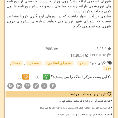
شورای اسلامی ارائه دهند؛ چون وزارت ارشاد به بعضی از روزنامه
های نورچشمی یارانه چندصد میلیونی داده و به سایر روزنامه ها پول
کمی پرداخت کرده است.
سلیمی در آخر اظهار داشت که در روزهای اوج گیری کرونا مشخص
نیست که شورای شهر تهران می خواهد درباره ی سفرهای درون
شهری چه تصمیمی بگیرد.
2903
5
/
5.0
1399/04/18
14:28:14
تگهای خبر:
سفر
,
شورای اسلامی
,
مسكن
,
مسكن
مهر
این پست مرکز املاک را می پسندید؟
(0)
(1)
X
تازه ترین مطالب مرتبط
تفاوت تعجب آور نرخ اجاره در مناطق مختلف تهران
در صورت افزایش تقاضا، قطارهای بیشتری به ناوگان اضافه می شود
اجاره این خانه در تهران ماهی ۱۲۰ میلیون تومان است