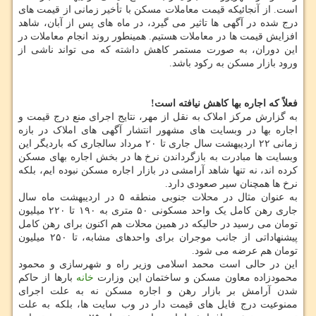
است. از آنجائیکه قیمت معاملات مسکن با تأخیر زمانی از قیمت های
درج شده در آگهی ها تاثیر می گیرد، در ماه های پس از آبان، شاهد
افزایش قیمت ها در معاملات هستیم. همینطور روند انجام معاملات در
این دوران، به صورت مستمر کاهش داشته که می تواند ناشی از
ورود بازار مسکن به رکود باشد.
فعلاً که اجاره بها کاهش نیافته است!
به گزارش مرکز املاک به نقل از مهر، نتایج اجرای منع درج قیمت و
اجاره بها در وبسایت های مشهور انتشار آگهی های املاک در بازه
زمانی ۲۲ اردیبهشت سال جاری تا ۲۰ مرداد سالجاری که باردیگر این
وبسایت ها مبادرت به بازگرداندن نرخ ها در بخش اجاره بهای مسکن
کرده اند، نه تنها شاهد آرامشی در بازار اجاره مسکن نبوده ایم، بلکه
نرخ ها همچنان سیر صعودی دارد.
به عنوان مثال در محلات جنوبی منطقه ۵ در اردیبهشت ماه سال
جاری رهن کامل یک واحد مسکونی ۵۰ متری به ۱۹۰ تا ۲۲۰ میلیون
تومان می رسید در حالیکه در همین محلات هم اکنون برای رهن کامل
پیشنهاداتی از جانب موجران برای واحدهای مشابه، تا ۲۵۰ میلیون
تومان هم عرضه می شود.
این در حالی است محمد اسلامی وزیر راه و شهرسازی و محمود
محمودزاده معاون مسکن و ساختمان این وزارت
خانه
بارها از حاکم
شدن آرامش بر بازار رهن و اجاره مسکن نه به علت اجرای
ممنوعیت درج فایل های قیمت دار در وب سایت ها، بلکه به علت