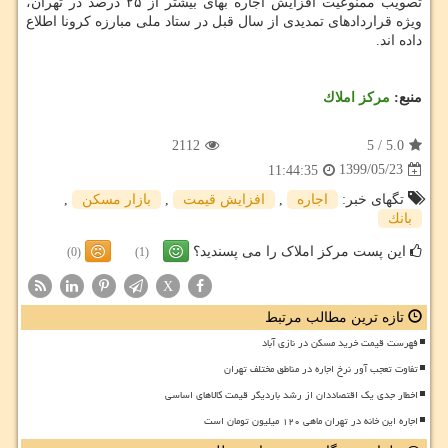
تصویب ممنوعیت افزایش اجاره بهای بیشتر از ۲۵ درصد در تهران،
ویژه قراردادهای تمدیدی از سال قبل در ستاد ملی مبارزه کرونا اطلاع
داده اند.
منبع:
مركز املاك
2112
5
/
5.0
1399/05/23
11:44:35
تگهای خبر:
اجاره
,
افزایش قیمت
,
بازار مسكن
,
بانك
این پست مرکز املاک را می پسندید؟
(0)
(1)
X
تازه ترین مطالب مرتبط
فهرست قیمت خرید مسکن در نازی آباد
تفاوت تعجب آور نرخ اجاره در مناطق مختلف تهران
اخطار جدی یک اقتصاددان از رشد باردیگر قیمت کالاهای اساسی
اجاره این خانه در تهران ماهی ۱۲۰ میلیون تومان است