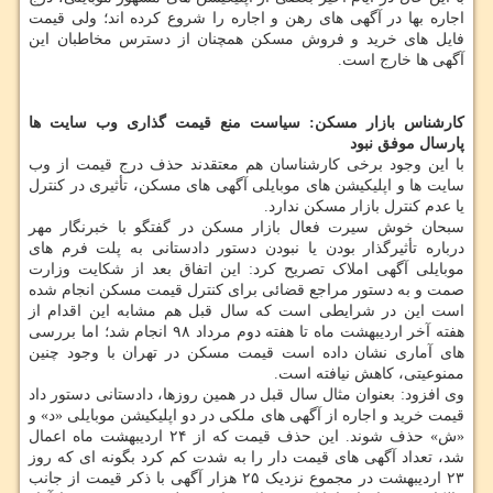
اجاره بها در آگهی های رهن و اجاره را شروع کرده اند؛ ولی قیمت
فایل های خرید و فروش مسکن همچنان از دسترس مخاطبان این
آگهی ها خارج است.
کارشناس بازار مسکن: سیاست منع قیمت گذاری وب سایت ها
پارسال موفق نبود
با این وجود برخی کارشناسان هم معتقدند حذف درج قیمت از وب
سایت ها و اپلیکیشن های موبایلی آگهی های مسکن، تأثیری در کنترل
یا عدم کنترل بازار مسکن ندارد.
سبحان خوش سیرت فعال بازار مسکن در گفتگو با خبرنگار مهر
درباره تأثیرگذار بودن یا نبودن دستور دادستانی به پلت فرم های
موبایلی آگهی املاک تصریح کرد: این اتفاق بعد از شکایت وزارت
صمت و به دستور مراجع قضائی برای کنترل قیمت مسکن انجام شده
است این در شرایطی است که سال قبل هم مشابه این اقدام از
هفته آخر اردیبهشت ماه تا هفته دوم مرداد ۹۸ انجام شد؛ اما بررسی
های آماری نشان داده است قیمت مسکن در تهران با وجود چنین
ممنوعیتی، کاهش نیافته است.
وی افزود: بعنوان مثال سال قبل در همین روزها، دادستانی دستور داد
قیمت خرید و اجاره از آگهی های ملکی در دو اپلیکیشن موبایلی «د» و
«ش» حذف شوند. این حذف قیمت که از ۲۴ اردیبهشت ماه اعمال
شد، تعداد آگهی های قیمت دار را به شدت کم کرد بگونه ای که روز
۲۳ اردیبهشت در مجموع نزدیک ۲۵ هزار آگهی با ذکر قیمت از جانب