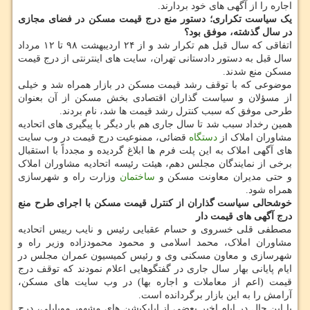
اجاره را از آگهی های خود بردارند.
یک سیاست تکراری؛ دستور منع درج قیمت مسکن در فضای مجازی
در سال گذشته، موفق بود؟
اتفاقی که سال قبل هم تکرار شد و از ۲۴ اردیبهشت ۹۸ تا ۱۲ مرداد
سال قبل به دستور دادستانی تهران، سایت های اینترنتی از درج قیمت
مسکن منع شدند.
موضوعی که با توقف رشد قیمت مسکن در بازار همراه شد و خیلی
از مسؤلان و سیاست گذاران اقتصادی بخش مسکن از آن بعنوان
طرحی موفق که سبب کنترل رشد قیمت ها شد، نام بردند.
همین رخداد سبب شد تا سال جاری هم بار دیگر با پیگیری های اتحادیه
مشاوران املاک از
دستگاه
قضائی، ممنوعیت درج قیمت در وب سایت
های آگهی املاک به این پلت فرم ها ابلاغ گردیده و مجدداً با استقبال
برخی از نمایندگان مجلس دهم، هیئت رئیسه اتحادیه مشاوران املاک
و حتی مدیران معاونت مسکن و
ساختمان
وزارت راه و شهرسازی
همراه شود.
خوشحالی سیاست گذاران از کنترل قیمت مسکن با اجرای طرح منع
درج آگهی های قیمت دار
مصطفی قلی خسروی و حسام عقبایی رئیس و نایب رییس اتحادیه
مشاوران املاک، محمد اسلامی و محمود محمودزاده وزیر راه و
شهرسازی و معاون مسکنی وی و رئیس کمیسیون عمران مجلس در
ایام پایانی بهار سال جاری در گفتگوهایی اعلام نمودند که توقف درج
قیمت (اعم از معاملات و اجاره بها) در وب سایت های مسکن،
آرامش را به این بازار برگردانده است.
با این حال در ایام اخیر بعضی از اپلیکیشن های مشهور موبایلی، درج