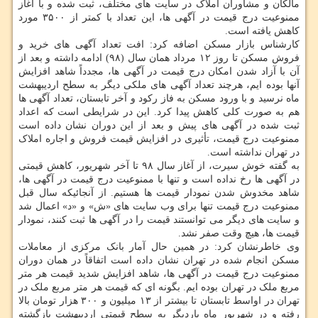
مالکان و مشاوران املاک در سایت های مختلف، ثبت شده و با آغاز
ممنوعیت درج قیمت در آگهی ها، این تعداد با کمتر از ۳۵۰۰ مورد
کاهش یافته است.
کارشناس بازار مسکن اضافه کرد: افت تعداد آگهی های خرید و
فروش مسکن تا روز ۱۲ مرداد همان سال (۹۸) ادامه داشته و بعد از
آن با آزاد شدن امکان درج قیمت در آگهی ها، مجدداً شاهد افزایش
آنها بوده ایم، هرچند تعداد آگهی های ملکی دیگر به سطح اردیبهشت
ماه نرسید و با ورود مسکن به فاز رکود و آخر تابستان، تعداد آگهی ها
هم به صورت کلی کاهش پیدا کرد. این در شرایطی است که اعداد
ثبت شده در آگهی های پیش و بعد از این دوران نشان داده است
ممنوعیت درج قیمت، تأثیری در افزایش قیمت فروش و اجاره املاک
در تهران نداشته است.
به گفته خوش سیرت، از آغاز سال ۹۸ تا آخر شهریور، کاهش قیمتی
در آگهی ها رخ نداده است و تنها با ممنوعیت درج قیمت در آگهی ها،
شاهد مخدوش شدن نمودار قیمت ها هستیم. از آنجائیکه سال قبل
ممنوعیت درج قیمت تنها برای وب سایت های «ش» و «د» اعمال شد
و سایت های دیگر می توانستند قیمت را در آگهی ها ثبت کنند، نمودار
قیمت ها، هیچ وقت صفر نشد.
وی خاطرنشان کرد: در همین حال آمار بانک مرکزی از معاملات
مسکن انجام شده در تهران نشان داده است اتفاقاً در همان دوران
ممنوعیت درج قیمت در آگهی ها، شاهد افزایش شدید قیمت هر متر
مربع ملک در تهران بوده ایم. بگونه ای که قیمت هر متر مربع ملک در
تهران در اواسط تابستان تا بیشتر از ۱۳ میلیون و ۳۰۰ هزار تومان بالا
رفته و در شهریور ماه باردیگر به سطح قیمتی اردیبهشت بازگشته