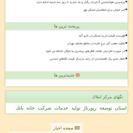
پیشبینی هواشناسی 3 خرداد رگبار و باد شدید تا روز سه شنبه ادامه دارد
خبر خوش برای متقاضیان مسکن مهر
پربحث ترین ها
فهرست قیمت خرید مسکن در نازی آباد
تفاوت تعجب آور نرخ اجاره در مناطق مختلف تهران
در صورت افزایش تقاضا، قطارهای بیشتری به ناوگان اضافه می شود
اخطار جدی یک اقتصاددان از رشد باردیگر قیمت کالاهای اساسی
جدیدترین ها
تگهای مركز املاك
استان
توسعه
رپورتاژ
تولید
خدمات
شركت
خانه
بانك
صفحه اخبار