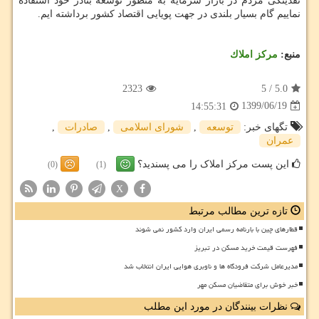
نقدینگی مردم در بازار سرمایه به منظور توسعه بنادر خود استفاده
نماییم گام بسیار بلندی در جهت پویایی اقتصاد کشور برداشته ایم.
منبع:
مركز املاك
2323
5
/
5.0
1399/06/19
14:55:31
تگهای خبر:
توسعه
,
شورای اسلامی
,
صادرات
,
عمران
این پست مرکز املاک را می پسندید؟
(0)
(1)
X
تازه ترین مطالب مرتبط
قطارهای چین با بارنامه رسمی ایران وارد کشور نمی شوند
فهرست قیمت خرید مسکن در تبریز
مدیرعامل شرکت فرودگاه ها و ناوبری هوایی ایران انتخاب شد
خبر خوش برای متقاضیان مسکن مهر
نظرات بینندگان در مورد این مطلب