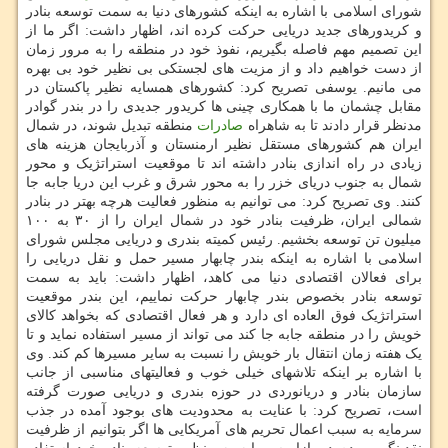
شورای اسلامی با اشاره به اینکه کشورهای دنیا به سمت توسعه بنادر
و کریدورهای جدید دریایی حرکت کرده اند، اظهار داشت: اگر ما از
این تصمیم مهم فاصله بگیریم، نفوذ خود در منطقه را به مرور زمان
از دست خواهیم داد و از مزیت های لجستکی بی نظیر خود بی بهره
می مانیم. یوسفی تصریح کرد: کشورهای همسایه نظیر پاکستان در
مقابل چشمان ما با همکاری چینی ها کریدور جدیدی را در بندر گوادر
مدنظر قرار دادند تا به شاهراه
صادرات
منطقه تبدیل شوند، در شمال
ایران هم کشورهای مستقل نظیر ارمنستان و آذربایجان هزینه های
زیادی در راه اندازی بنادر داشته اند تا موقعیت استراتژیک و محور
شمال به جنوب دریای خزر را به محور شرق و غرب این دریا جابه جا
کنند. وی تصریح کرد: می توانیم به منظور فعالیت هرچه بهتر در بنادر
شمالی ایران، ظرفیت بنادر خود در شمال ایران را از ۳۰ به ۱۰۰
میلیون تن توسعه بخشیم. رئیس کمیته بندری و دریایی مجلس شورای
اسلامی با اشاره به اینکه بندر چابهار مسیر حمل و نقل دریایی را
برای فعالان اقتصادی دنیا می کاهد، اظهار داشت: باید به سمت
توسعه بنادر بخصوص بندر چابهار حرکت نماییم، این بندر موقعیت
استراتژیک فوق العاده ای دارد و هر فعال اقتصادی که بخواهد کالای
خویش را در منطقه جابه جا کند می تواند از مسیر استفاده نماید و تا
یک هفته زمان انتقال بار خویش را نسبت به سایر مسیرها کم کند. وی
با اشاره بر اینکه تلاشهای خیلی خوب و فعالیتهای مناسبی از جانب
سازمان بنادر و دریانوردی در حوزه بندری و دریایی صورت گرفته
است، تصریح کرد: با عنایت به محدودیت های بوجود آمده در جذب
سرمایه به سبب اعمال تحریم های آمریکایی ها اگر بتوانیم از ظرفیت