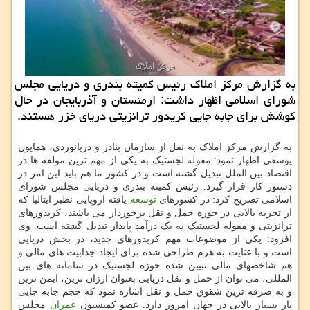
به گزارش مركز املاك رئیس كمیته بندری و دریایی مجلس
شورای اسلامی اظهار داشت: ارمنستان و آذربایجان در حال
كوشش برای جابه جایی كریدور ترانزیتی دریای خزر هستند.
به گزارش مرکز املاک به نقل از سازمان بنادر و دریانوردی، همایون
یوسفی اظهار نمود: مقوله لجستیک به یکی از مهم ترین مولفه ها در
اقتصاد بین الملل تبدیل گشته است و در کشور ما هم باید این امر در
دستور کار قرار گیرد. رئیس کمیته بندری و دریایی مجلس شورای
اسلامی تصریح کرد: در کشورهای
توسعه
یافته اروپایی نظیر ایتالیا که
از تجربه بالایی در حوزه حمل و نقل برخوردار می باشند، کریدورهای
ترانزیتی و مقوله لجستیک به یک درآمد پایدار تبدیل گشته است. وی
افزود: یکی از موضوعات مهم کریدورهای جدید، در بخش دریایی
است و با عنایت به هرم طراحی شده برای ایجاد جذابیت های مالی و
هم شاخصهای مالی تبیین شده حوزه لجستیک در سامانه های بین
المللی، می توان از حمل و نقل دریایی بعنوان ارزان ترین، ایمن ترین
و به صرفه ترین شقوق حمل و نقل اشاره نمود که حجم جابه جایی
بار بسیار بالایی در جهان امروز دارد. عضو کمیسیون
عمران
مجلس