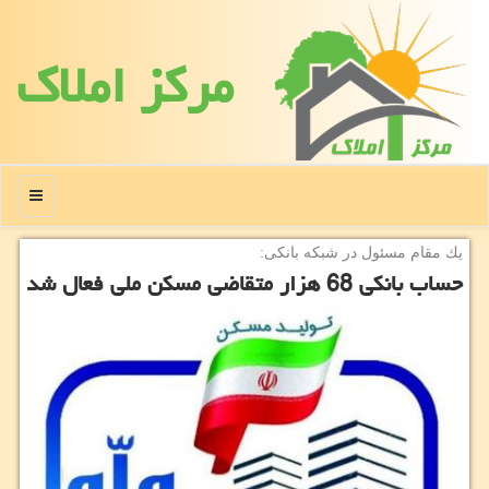
مركز املاك
منو
یك مقام مسئول در شبكه بانكی:
حساب بانكی 68 هزار متقاضی مسكن ملی فعال شد