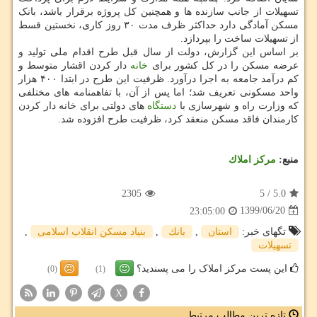
تسهیلات از جانب سازنده ها و همچنین کل پروژه برقرار باشد، بانک
مسکن آمادگی دارد حداکثر ظرف مدت ۳۰ روز کاری، نخستین قسط
از تسهیلات ساخت را بپردازد.
بر اساس این گزارش، دولت از سال قبل طرح اقدام ملی تولید و
عرضه مسکن را در کل کشور برای
خانه
دار کردن اقشار متوسط و
کم درآمد جامعه به اجرا درآورد. ظرفیت این طرح در ابتدا ۴۰۰ هزار
واحد مسکونی تعریف شد؛ اما پس از آن، با تفاهمنامه های مختلفی
که وزارت راه و شهرسازی با
دستگاه
های دولتی برای خانه دار کردن
کارمندان فاقد مسکن منعقد کرد، ظرفیت طرح افزوده شد.
منبع:
مركز املاك
2305
5
/
5.0
1399/06/20
23:05:00
تگهای خبر:
استان
,
بانك
,
بنیاد مسكن انقلاب اسلامی
,
تسهیلات
این پست مرکز املاک را می پسندید؟
(0)
(1)
X
تازه ترین مطالب مرتبط