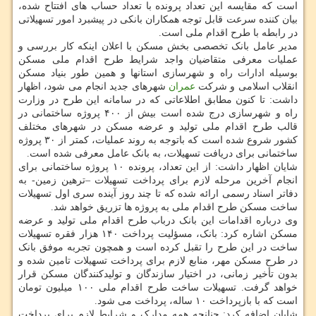
است که مقایسه این تعداد پرونده با تعداد حساب های افتتاح شده،
بیان کننده سرعت قابل توجه همکاران بانکی در پیشبرد امور تسهیلاتی
در رابطه با طرح اقدام ملی است.
مدیر عامل بانک تخصصی بخش مسکن با اعلان اینکه کار بررسی و
عملیات معرفی متقاضیان واجد شرایط طرح اقدام ملی مسکن
بوسیله ادارات راه و شهرسازی استانها و همین طور بنیاد مسکن
انقلاب اسلامی و شرکت
عمران
شهرهای جدید انجام می شود، اظهار
داشت: تا کنون مطابق اطلاعاتی که در سامانه این طرح در وزارت
راه و شهرسازی درج شده است بیش از ۴۰۰ پروژه ساختمانی در
قالب طرح اقدام ملی تولید و عرضه مسکن در شهرهای مختلف
کشور شروع شده است که باتوجه به روند عملیات، کمتر از ۳۰ پروژه
ساختمانی برای دریافت تسهیلات، به بانک عامل معرفی شده است.
شایان اظهار داشت: از این تعداد، پرونده ۱۰ پروژه ساختمانی برای
انجام آخرین مرحله لازم برای پرداخت تسهیلات –ترهین زمین- به
دفاتر اسناد رسمی ارائه شده که تا چند روز آینده سری اول تسهیلات
ساخت مسکن طرح اقدام ملی به پروژه ها تزریق خواهد شد.
وی درباره اقدامات این بانک درباب طرح اقدام ملی تولید و عرضه
مسکن اشاره کرد: بانک، مسؤلیت پرداخت ۱۴۰ هزار فقره تسهیلات
ساخت در این طرح را تقبل کرده است و همچون تجربه موفق بانک
در طرح مسکن مهر، منابع لازم برای پرداخت تسهیلات تامین شده و
بدون تأخیر زمانی، در اختیار سازندگان و تولیدکنندگان مسکن قرار
خواهد گرفت. تسهیلات ساخت طرح اقدام ملی ۱۰۰ میلیون تومان
است که با بازپرداخت ۱۰ ساله، پرداخت می شود.
شایان اضافه کرد: چنانچه همه مدارک و شرایط لازم برای پرداخت