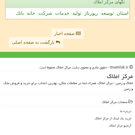
تگهای مركز املاك
استان
توسعه
رپورتاژ
تولید
خدمات
شركت
خانه
بانك
صفحه اخبار
بازگشت به صفحه اصلی
msamlak.ir - حقوق مادی و معنوی سایت مركز املاك محفوظ است
مركز املاك
املاک و زمین - مرکز املاک، همراه شما در معاملات ملکی، بهترین انتخاب برای خرید و فروش ملک
و زمین
صفحات مركز املاك
درباره ما
خرید بک لینک از مركز املاك
آرشیو مركز املاك