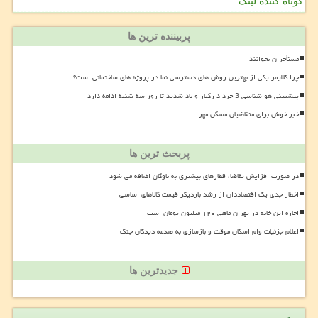
کوتاه کننده لینک
پربیننده ترین ها
مستأجران بخوانند
چرا کلایمر یکی از بهترین روش های دسترسی نما در پروژه های ساختمانی است؟
پیشبینی هواشناسی 3 خرداد رگبار و باد شدید تا روز سه شنبه ادامه دارد
خبر خوش برای متقاضیان مسکن مهر
پربحث ترین ها
در صورت افزایش تقاضا، قطارهای بیشتری به ناوگان اضافه می شود
اخطار جدی یک اقتصاددان از رشد باردیگر قیمت کالاهای اساسی
اجاره این خانه در تهران ماهی ۱۲۰ میلیون تومان است
اعلام جزئیات وام اسکان موقت و بازسازی به صدمه دیدگان جنگ
جدیدترین ها