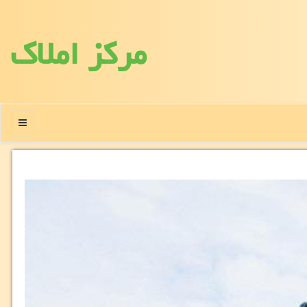
مركز املاك
منو