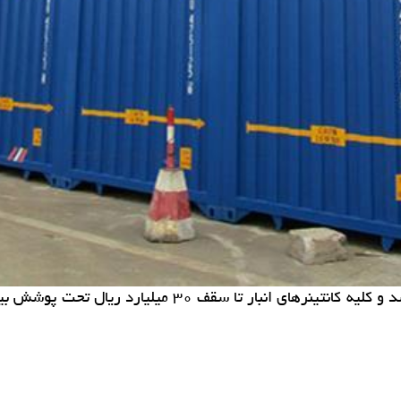
انبار دارای جواز كسب از اتحادیه انبارداران بزرگ تهران م