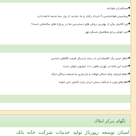
مستأجران بخوانند
پیشبینی هواشناسی 3 خرداد رگبار و باد شدید تا روز سه شنبه ادامه دارد
چرا کلایمر یکی از بهترین روش های دسترسی نما در پروژه های ساختمانی است؟
خبر خوش برای متقاضیان مسکن مهر
اخطار جدی یک اقتصاددان از رشد باردیگر قیمت کالاهای اساسی
اجاره این خانه در تهران ماهی ۱۲۰ میلیون تومان است
اعلام جزئیات وام اسکان موقت و بازسازی به صدمه دیدگان جنگ
قطارهای چین با بارنامه رسمی ایران وارد کشور نمی شوند
تگهای مركز املاك
استان
توسعه
رپورتاژ
تولید
خدمات
شركت
خانه
بانك